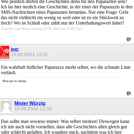
Wie peinlich dürfen die Geschichten denn für den Paparazten sein?
Ich las hier neulich eine Geschichte, in der einer der Paparazzis in den
SMS-Nachrichten eines Paparazten herumlas. Nur eine Frage: Geht
das nicht vielleicht ein wenig zu weit oder ist zu ein Stückweit zu
frech? Wo ist Schluß oder zählt nur der Unterhaltungswert dabei?
Geändert von Mister Würzig (19.08.2004 um
15:09
Uhr)
joq
:
19.08.2004
13:11
Ein wahrhaft höflicher Paparazzo merkt selber, wo die schmale Linie
verläuft.
More gin in teacups
Mister Würzig
:
19.08.2004
13:33
Das sollte man sowieso immer: Was selber merken! Deswegen kann
ich mir auch nicht vorstellen, dass alle Geschichten allen gleich gut
oder schlecht gefallen. Ich wundere mich, nachdem was ich hier