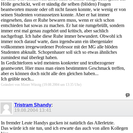
Hölle geschickt, weil er ständig die selben (blöden) Fragen
beantworten musste oder oft nicht fassen konnte, wie wenig er von
seinen Studenten vorraussetzen konnte. Aber er hat immer
eingesehen, dass er Ruhe bewaren muss, wenn er sich schon
entschieden hat sowas zu machen. Er hat nie rumgebrüllt, sondern
immer erst mal genau zugehört und kritisch, aber sachlich
nachgefragt. Ich habe diese Ruhe immer bewundert. Obwohl ich
immer noch darauf warte, dass irgendwann ein übergenialer
vollkommen irregewordener Professor mit der MG alle blöden
Studenten abknallt. Schopenhauer soll sich so etwas ähnliches
zumindest mal überlegt haben.
In Gedichteforen wird meistens konkreter und textbezogener
geantwortet. Hier muss man einen bestimmten Geschmack treffen,
aber es können doch nicht alle den gleichen haben...
Ich grüble noch...
Geändert von Mister Würzig (19.08.2004 um
13:35
Uhr)
Tristram Shandy
:
19.08.2004
13:41
In fremder Leute Handys gucken ist natürlich das Allerletzte.
Das würde ich nie tun, und ich erwarte das auch von allen Kollegen