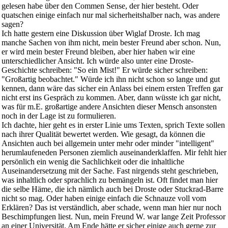
gelesen habe über den Commen Sense, der hier besteht. Oder
quatschen einige einfach nur mal sicherheitshalber nach, was andere
sagen?
Ich hatte gestern eine Diskussion über Wiglaf Droste. Ich mag
manche Sachen von ihm nicht, mein bester Freund aber schon. Nun,
er wird mein bester Freund bleiben, aber hier haben wir eine
unterschiedlicher Ansicht. Ich würde also unter eine Droste-
Geschichte schreiben: "So ein Mist!" Er würde sicher schreiben:
"Großartig beobachtet." Würde ich ihn nicht schon so lange und gut
kennen, dann wäre das sicher ein Anlass bei einem ersten Treffen gar
nicht erst ins Gespräch zu kommen. Aber, dann wüsste ich gar nicht,
was für m.E. großartige andere Ansichten dieser Mensch ansonsten
noch in der Lage ist zu formulieren.
Ich dachte, hier geht es in erster Linie ums Texten, sprich Texte sollen
nach ihrer Qualität bewertet werden. Wie gesagt, da können die
Ansichten auch bei allgemein unter mehr oder minder "intelligent"
herumlaufeneden Personen ziemlich auseinanderklaffen. Mir fehlt hier
persönlich ein wenig die Sachlichkeit oder die inhaltliche
Auseinandersetzung mit der Sache. Fast nirgends steht geschrieben,
was inhaltlich oder sprachlich zu bemängeln ist. Oft findet man hier
die selbe Häme, die ich nämlich auch bei Droste oder Stuckrad-Barre
nicht so mag. Oder haben einige einfach die Schnauze voll vom
Erklären? Das ist verständlich, aber schade, wenn man hier nur noch
Beschimpfungen liest. Nun, mein Freund W. war lange Zeit Professor
an einer Universität. Am Ende hätte er sicher einige auch gerne zur