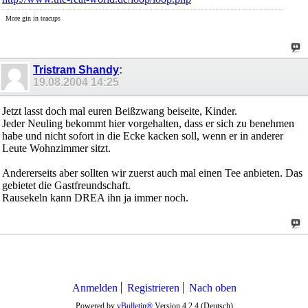
More gin in teacups
Tristram Shandy
:
19.08.2004
14:25
Jetzt lasst doch mal euren Beißzwang beiseite, Kinder.
Jeder Neuling bekommt hier vorgehalten, dass er sich zu benehmen
habe und nicht sofort in die Ecke kacken soll, wenn er in anderer
Leute Wohnzimmer sitzt.
Andererseits aber sollten wir zuerst auch mal einen Tee anbieten. Das
gebietet die Gastfreundschaft.
Rausekeln kann DREA ihn ja immer noch.
Anmelden
Registrieren
Nach oben
Powered by
vBulletin®
Version 4.2.4 (Deutsch)