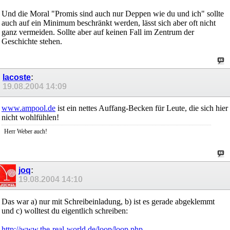
Und die Moral "Promis sind auch nur Deppen wie du und ich" sollte
auch auf ein Minimum beschränkt werden, lässt sich aber oft nicht
ganz vermeiden. Sollte aber auf keinen Fall im Zentrum der
Geschichte stehen.
lacoste
:
19.08.2004
14:09
www.ampool.de
ist ein nettes Auffang-Becken für Leute, die sich hier
nicht wohlfühlen!
Herr Weber auch!
joq
:
19.08.2004
14:10
Das war a) nur mit Schreibeinladung, b) ist es gerade abgeklemmt
und c) wolltest du eigentlich schreiben:
http://www.the-real-world.de/loop/loop.php