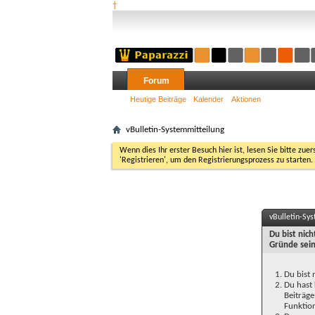
†
Forum
Heutige Beiträge
Kalender
Aktionen
vBulletin-Systemmitteilung
Wenn dies Ihr erster Besuch hier ist, lesen Sie bitte zuer
'Registrieren', um den Registrierungsprozess zu starten.
vBulletin-Sy
Du bist nic
Gründe sein
Du bist 
Du hast 
Beiträge
Funktion