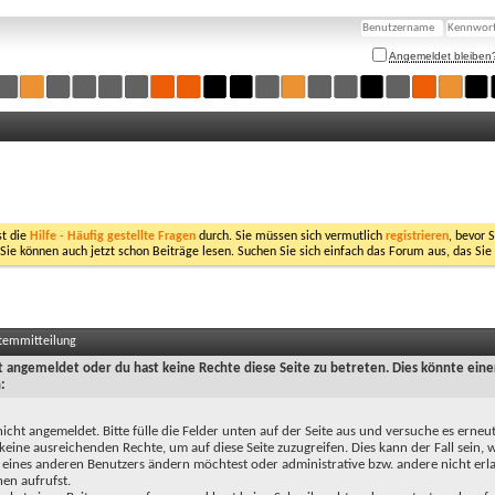
Angemeldet bleiben
st die
Hilfe - Häufig gestellte Fragen
durch. Sie müssen sich vermutlich
registrieren
, bevor 
 Sie können auch jetzt schon Beiträge lesen. Suchen Sie sich einfach das Forum aus, das Sie
stemmitteilung
ht angemeldet oder du hast keine Rechte diese Seite zu betreten. Dies könnte eine
:
nicht angemeldet. Bitte fülle die Felder unten auf der Seite aus und versuche es erneut
keine ausreichenden Rechte, um auf diese Seite zuzugreifen. Dies kann der Fall sein,
 eines anderen Benutzers ändern möchtest oder administrative bzw. andere nicht erl
en aufrufst.