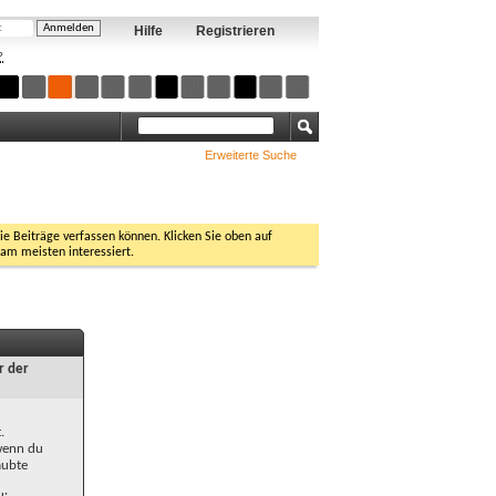
Hilfe
Registrieren
?
Erweiterte Suche
Sie Beiträge verfassen können. Klicken Sie oben auf
 am meisten interessiert.
r der
.
 wenn du
aubte