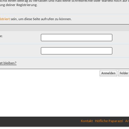
chst einen Beitrag zu verfassen und hast keine Schreibrechte oder wartest noch auf 
ung deiner Registrierung.
istriert
sein, um diese Seite aufrufen zu können.
e:
t bleiben?
Kontakt
Höfliche Paparazzi
Ar