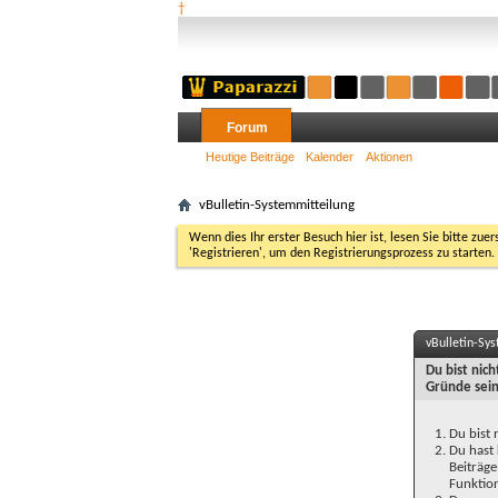
†
Forum
Heutige Beiträge
Kalender
Aktionen
vBulletin-Systemmitteilung
Wenn dies Ihr erster Besuch hier ist, lesen Sie bitte zuer
'Registrieren', um den Registrierungsprozess zu starten.
vBulletin-Sy
Du bist nic
Gründe sein
Du bist 
Du hast 
Beiträge
Funktion