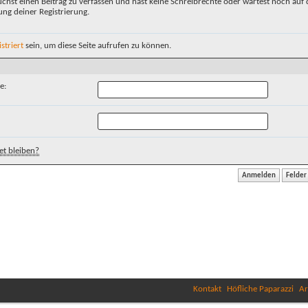
chst einen Beitrag zu verfassen und hast keine Schreibrechte oder wartest noch auf 
ung deiner Registrierung.
istriert
sein, um diese Seite aufrufen zu können.
e:
t bleiben?
Kontakt
Höfliche Paparazzi
Ar