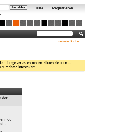
Hilfe
Registrieren
?
Erweiterte Suche
Sie Beiträge verfassen können. Klicken Sie oben auf
 am meisten interessiert.
r der
.
 wenn du
aubte