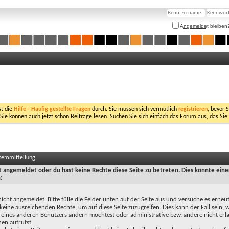
Angemeldet bleiben
st die
Hilfe - Häufig gestellte Fragen
durch. Sie müssen sich vermutlich
registrieren
, bevor 
 Sie können auch jetzt schon Beiträge lesen. Suchen Sie sich einfach das Forum aus, das Sie
stemmitteilung
ht angemeldet oder du hast keine Rechte diese Seite zu betreten. Dies könnte eine
:
nicht angemeldet. Bitte fülle die Felder unten auf der Seite aus und versuche es erneut
keine ausreichenden Rechte, um auf diese Seite zuzugreifen. Dies kann der Fall sein,
 eines anderen Benutzers ändern möchtest oder administrative bzw. andere nicht erl
en aufrufst.