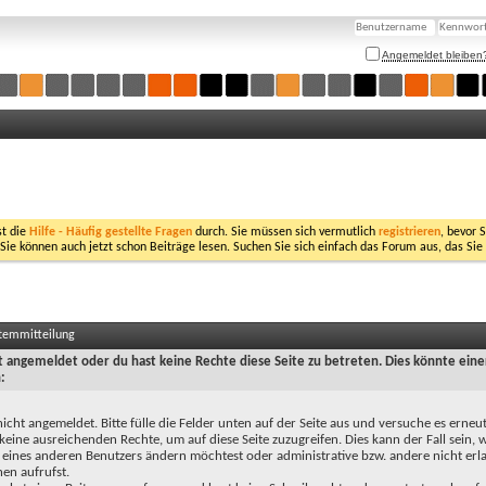
Angemeldet bleiben
st die
Hilfe - Häufig gestellte Fragen
durch. Sie müssen sich vermutlich
registrieren
, bevor 
 Sie können auch jetzt schon Beiträge lesen. Suchen Sie sich einfach das Forum aus, das Sie
stemmitteilung
ht angemeldet oder du hast keine Rechte diese Seite zu betreten. Dies könnte eine
:
nicht angemeldet. Bitte fülle die Felder unten auf der Seite aus und versuche es erneut
keine ausreichenden Rechte, um auf diese Seite zuzugreifen. Dies kann der Fall sein,
 eines anderen Benutzers ändern möchtest oder administrative bzw. andere nicht erl
en aufrufst.