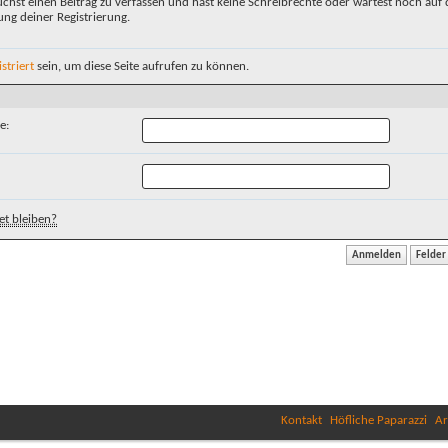
chst einen Beitrag zu verfassen und hast keine Schreibrechte oder wartest noch auf 
ung deiner Registrierung.
istriert
sein, um diese Seite aufrufen zu können.
e:
t bleiben?
Kontakt
Höfliche Paparazzi
Ar