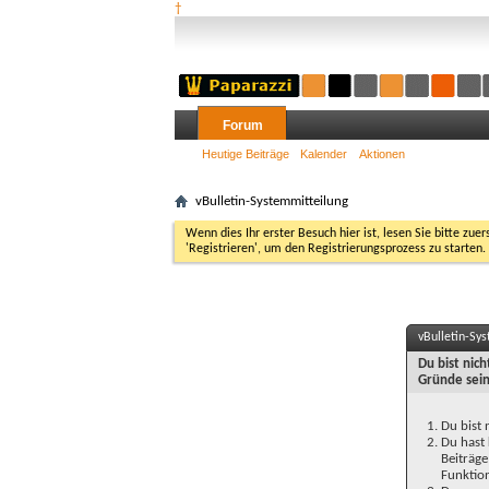
†
Forum
Heutige Beiträge
Kalender
Aktionen
vBulletin-Systemmitteilung
Wenn dies Ihr erster Besuch hier ist, lesen Sie bitte zuer
'Registrieren', um den Registrierungsprozess zu starten.
vBulletin-Sy
Du bist nic
Gründe sein
Du bist 
Du hast 
Beiträge
Funktion