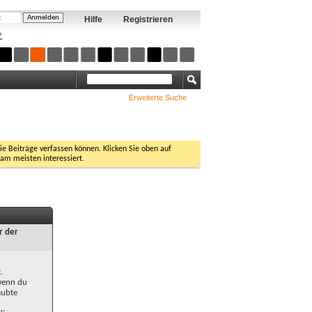
Hilfe
Registrieren
?
Erweiterte Suche
Sie Beiträge verfassen können. Klicken Sie oben auf
 am meisten interessiert.
r der
.
 wenn du
aubte