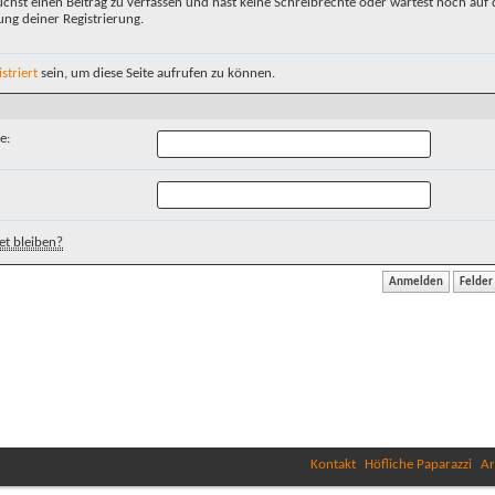
chst einen Beitrag zu verfassen und hast keine Schreibrechte oder wartest noch auf 
ung deiner Registrierung.
istriert
sein, um diese Seite aufrufen zu können.
e:
t bleiben?
Kontakt
Höfliche Paparazzi
Ar