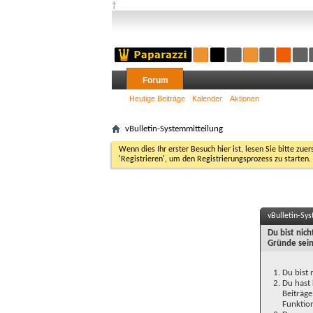
†
Forum
Heutige Beiträge
Kalender
Aktionen
vBulletin-Systemmitteilung
Wenn dies Ihr erster Besuch hier ist, lesen Sie bitte zuer
'Registrieren', um den Registrierungsprozess zu starten.
vBulletin-Sy
Du bist nic
Gründe sein
Du bist 
Du hast 
Beiträge
Funktion