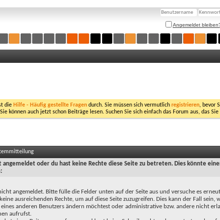
Angemeldet bleiben
st die
Hilfe - Häufig gestellte Fragen
durch. Sie müssen sich vermutlich
registrieren
, bevor 
 Sie können auch jetzt schon Beiträge lesen. Suchen Sie sich einfach das Forum aus, das Sie
stemmitteilung
ht angemeldet oder du hast keine Rechte diese Seite zu betreten. Dies könnte eine
:
nicht angemeldet. Bitte fülle die Felder unten auf der Seite aus und versuche es erneut
keine ausreichenden Rechte, um auf diese Seite zuzugreifen. Dies kann der Fall sein,
 eines anderen Benutzers ändern möchtest oder administrative bzw. andere nicht erl
en aufrufst.