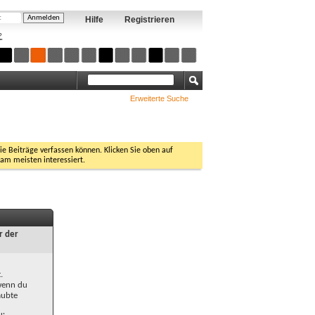
Hilfe
Registrieren
?
Erweiterte Suche
Sie Beiträge verfassen können. Klicken Sie oben auf
 am meisten interessiert.
r der
.
 wenn du
aubte