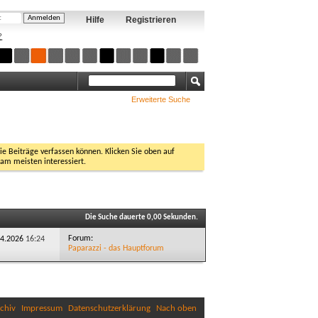
Hilfe
Registrieren
?
Erweiterte Suche
Sie Beiträge verfassen können. Klicken Sie oben auf
 am meisten interessiert.
Die Suche dauerte
0,00
Sekunden.
Forum:
.04.2026
16:24
Paparazzi - das Hauptforum
chiv
Impressum
Datenschutzerklärung
Nach oben