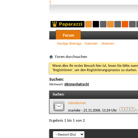
†
Forum
Heutige Beiträge
Kalender
Aktionen
Foren durchsuchen
Wenn dies Ihr erster Besuch hier ist, lesen Sie bitte zuer
'Registrieren', um den Registrierungsprozess zu starten.
Suchen:
Stichwort:
stimmenhatrecht
Suchen
:
miniaturen
1
2
3
...
marieke
- 21.11.2006, 11:24 Uhr
Ergebnis 1 bis 1 von 2