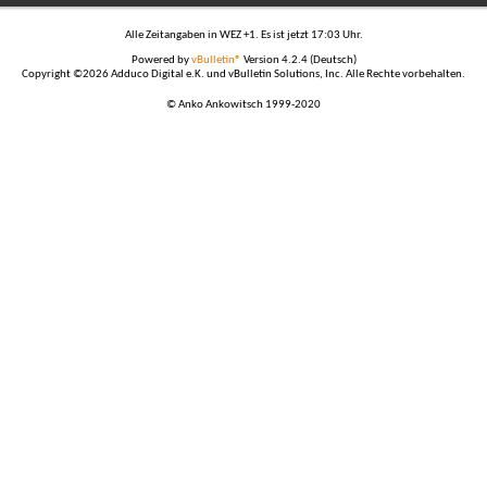
Alle Zeitangaben in WEZ +1. Es ist jetzt
17:03
Uhr.
Powered by
vBulletin®
Version 4.2.4 (Deutsch)
Copyright ©2026 Adduco Digital e.K. und vBulletin Solutions, Inc. Alle Rechte vorbehalten.
© Anko Ankowitsch 1999-2020