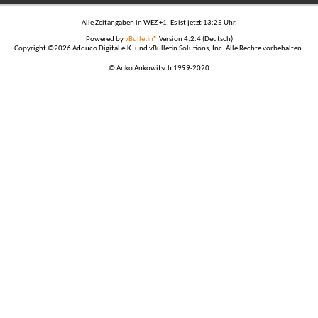
Alle Zeitangaben in WEZ +1. Es ist jetzt
13:25
Uhr.
Powered by
vBulletin®
Version 4.2.4 (Deutsch)
Copyright ©2026 Adduco Digital e.K. und vBulletin Solutions, Inc. Alle Rechte vorbehalten.
© Anko Ankowitsch 1999-2020