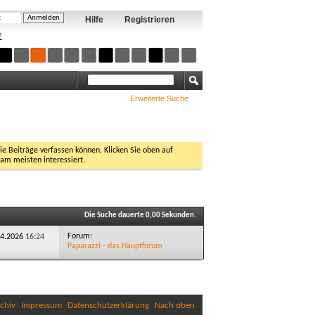
Hilfe
Registrieren
?
Erweiterte Suche
Sie Beiträge verfassen können. Klicken Sie oben auf
 am meisten interessiert.
Die Suche dauerte
0,00
Sekunden.
Forum:
.04.2026
16:24
Paparazzi - das Hauptforum
chiv
Impressum
Datenschutzerklärung
Nach oben