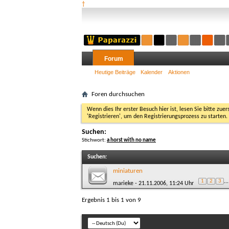
†
Forum
Heutige Beiträge
Kalender
Aktionen
Foren durchsuchen
Wenn dies Ihr erster Besuch hier ist, lesen Sie bitte zuer
'Registrieren', um den Registrierungsprozess zu starten.
Suchen:
Stichwort:
a horst with no name
Suchen
:
miniaturen
1
2
3
...
marieke
- 21.11.2006, 11:24 Uhr
Ergebnis 1 bis 1 von 9