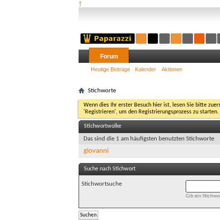
†
Forum
Heutige Beiträge
Kalender
Aktionen
Stichworte
Wenn dies Ihr erster Besuch hier ist, lesen Sie bitte zuer
'Registrieren', um den Registrierungsprozess zu starten.
Stichwortwolke
Das sind die 1 am häufigsten benutzten Stichworte
giovanni
Suche nach Stichwort
Stichwortsuche
Gib ein Stichwor