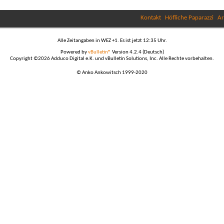
Kontakt
Höfliche Paparazzi
Ar
Alle Zeitangaben in WEZ +1. Es ist jetzt
12:35
Uhr.
Powered by
vBulletin®
Version 4.2.4 (Deutsch)
Copyright ©2026 Adduco Digital e.K. und vBulletin Solutions, Inc. Alle Rechte vorbehalten.
© Anko Ankowitsch 1999-2020