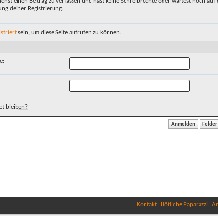
chst einen Beitrag zu verfassen und hast keine Schreibrechte oder wartest noch auf 
ung deiner Registrierung.
istriert
sein, um diese Seite aufrufen zu können.
e:
t bleiben?
Kontakt
Höfliche Paparazzi
Ar