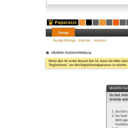
†
Forum
Heutige Beiträge
Kalender
Aktionen
vBulletin-Systemmitteilung
Wenn dies Ihr erster Besuch hier ist, lesen Sie bitte zuer
'Registrieren', um den Registrierungsprozess zu starten.
vBulletin-Sy
Du bist nic
Gründe sein
Du bist 
Du hast 
Beiträge
Funktion