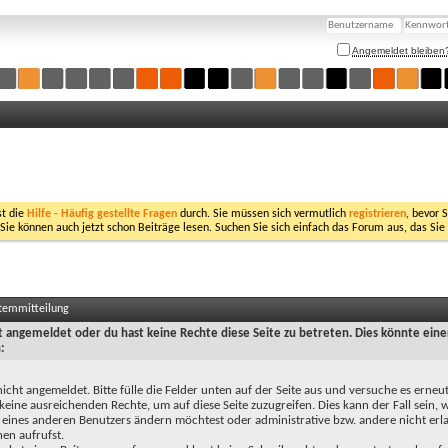
Angemeldet bleiben
st die
Hilfe - Häufig gestellte Fragen
durch. Sie müssen sich vermutlich
registrieren
, bevor 
 Sie können auch jetzt schon Beiträge lesen. Suchen Sie sich einfach das Forum aus, das Sie
stemmitteilung
ht angemeldet oder du hast keine Rechte diese Seite zu betreten. Dies könnte eine
:
nicht angemeldet. Bitte fülle die Felder unten auf der Seite aus und versuche es erneut
keine ausreichenden Rechte, um auf diese Seite zuzugreifen. Dies kann der Fall sein,
 eines anderen Benutzers ändern möchtest oder administrative bzw. andere nicht erl
en aufrufst.