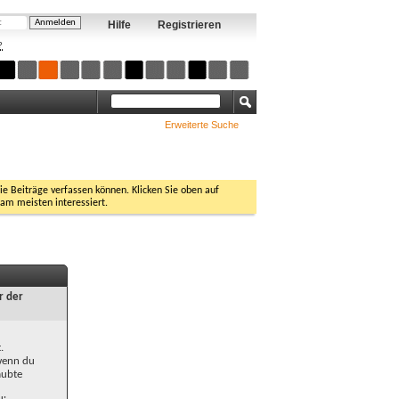
Hilfe
Registrieren
?
Erweiterte Suche
Sie Beiträge verfassen können. Klicken Sie oben auf
 am meisten interessiert.
r der
.
 wenn du
aubte