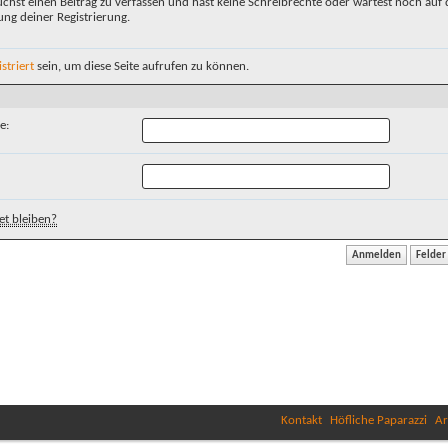
chst einen Beitrag zu verfassen und hast keine Schreibrechte oder wartest noch auf 
ung deiner Registrierung.
istriert
sein, um diese Seite aufrufen zu können.
e:
t bleiben?
Kontakt
Höfliche Paparazzi
Ar