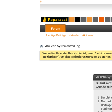
†
Forum
Heutige Beiträge
Kalender
Aktionen
vBulletin-Systemmitteilung
Wenn dies Ihr erster Besuch hier ist, lesen Sie bitte zuer
'Registrieren', um den Registrierungsprozess zu starten.
vBulletin-Sy
Du bist nic
Gründe sein
Du bist 
Du hast 
Beiträge
Funktion