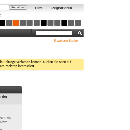
Hilfe
Registrieren
?
Erweiterte Suche
Sie Beiträge verfassen können. Klicken Sie oben auf
 am meisten interessiert.
r der
.
 wenn du
aubte