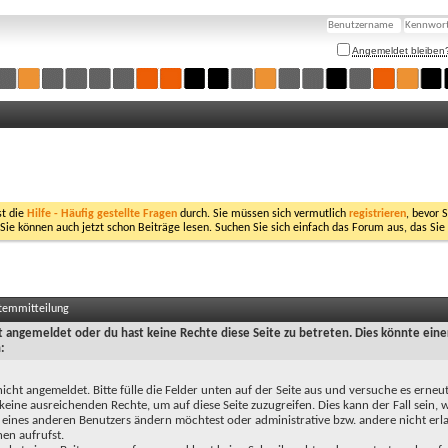
Angemeldet bleiben
st die
Hilfe - Häufig gestellte Fragen
durch. Sie müssen sich vermutlich
registrieren
, bevor 
 Sie können auch jetzt schon Beiträge lesen. Suchen Sie sich einfach das Forum aus, das Sie
stemmitteilung
ht angemeldet oder du hast keine Rechte diese Seite zu betreten. Dies könnte eine
:
nicht angemeldet. Bitte fülle die Felder unten auf der Seite aus und versuche es erneut
keine ausreichenden Rechte, um auf diese Seite zuzugreifen. Dies kann der Fall sein,
 eines anderen Benutzers ändern möchtest oder administrative bzw. andere nicht erl
en aufrufst.