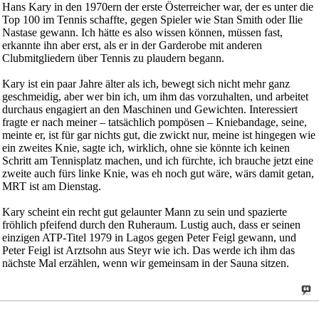
Hans Kary in den 1970ern der erste Österreicher war, der es unter die
Top 100 im Tennis schaffte, gegen Spieler wie Stan Smith oder Ilie
Nastase gewann. Ich hätte es also wissen können, müssen fast,
erkannte ihn aber erst, als er in der Garderobe mit anderen
Clubmitgliedern über Tennis zu plaudern begann.
Kary ist ein paar Jahre älter als ich, bewegt sich nicht mehr ganz
geschmeidig, aber wer bin ich, um ihm das vorzuhalten, und arbeitet
durchaus engagiert an den Maschinen und Gewichten. Interessiert
fragte er nach meiner – tatsächlich pompösen – Kniebandage, seine,
meinte er, ist für gar nichts gut, die zwickt nur, meine ist hingegen wie
ein zweites Knie, sagte ich, wirklich, ohne sie könnte ich keinen
Schritt am Tennisplatz machen, und ich fürchte, ich brauche jetzt eine
zweite auch fürs linke Knie, was eh noch gut wäre, wärs damit getan,
MRT ist am Dienstag.
Kary scheint ein recht gut gelaunter Mann zu sein und spazierte
fröhlich pfeifend durch den Ruheraum. Lustig auch, dass er seinen
einzigen ATP-Titel 1979 in Lagos gegen Peter Feigl gewann, und
Peter Feigl ist Arztsohn aus Steyr wie ich. Das werde ich ihm das
nächste Mal erzählen, wenn wir gemeinsam in der Sauna sitzen.