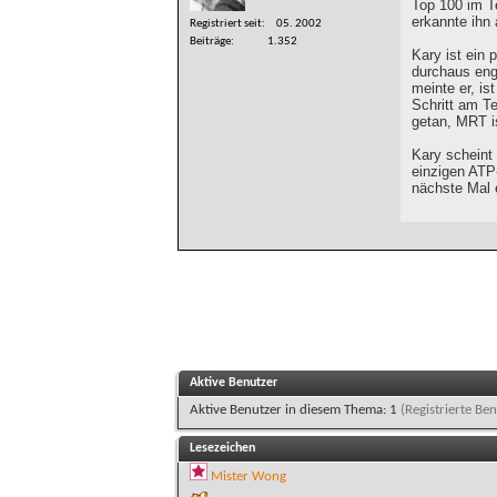
Top 100 im T
erkannte ihn 
Registriert seit
05. 2002
Beiträge
1.352
Kary ist ein 
durchaus eng
meinte er, is
Schritt am Te
getan, MRT i
Kary scheint 
einzigen ATP-
nächste Mal 
Aktive Benutzer
Aktive Benutzer in diesem Thema: 1
(Registrierte Ben
Lesezeichen
Mister Wong