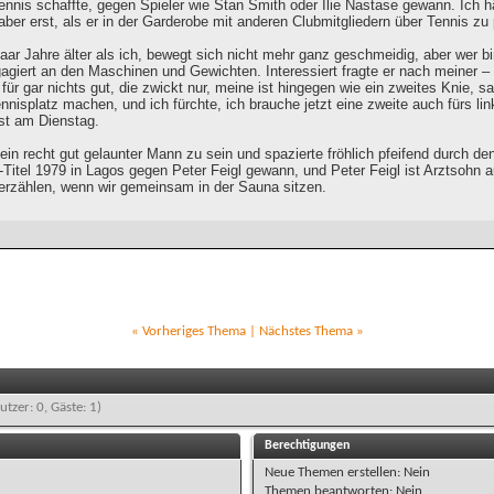
ennis schaffte, gegen Spieler wie Stan Smith oder Ilie Nastase gewann. Ich 
aber erst, als er in der Garderobe mit anderen Clubmitgliedern über Tennis zu
paar Jahre älter als ich, bewegt sich nicht mehr ganz geschmeidig, aber wer b
agiert an den Maschinen und Gewichten. Interessiert fragte er nach meiner 
t für gar nichts gut, die zwickt nur, meine ist hingegen wie ein zweites Knie, s
nnisplatz machen, und ich fürchte, ich brauche jetzt eine zweite auch fürs l
st am Dienstag.
ein recht gut gelaunter Mann zu sein und spazierte fröhlich pfeifend durch d
Titel 1979 in Lagos gegen Peter Feigl gewann, und Peter Feigl ist Arztsohn 
erzählen, wenn wir gemeinsam in der Sauna sitzen.
«
Vorheriges Thema
|
Nächstes Thema
»
utzer: 0, Gäste: 1)
Berechtigungen
Neue Themen erstellen:
Nein
Themen beantworten:
Nein