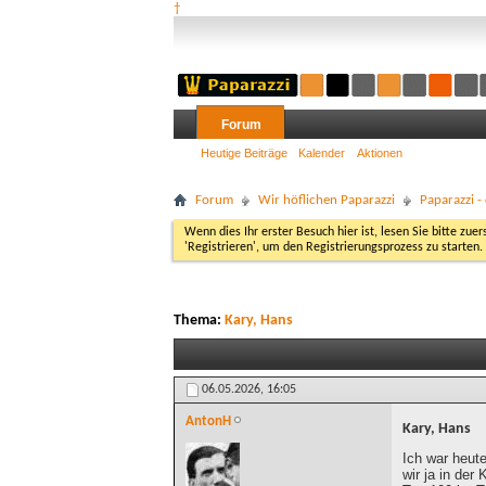
†
Forum
Heutige Beiträge
Kalender
Aktionen
Forum
Wir höflichen Paparazzi
Paparazzi 
Wenn dies Ihr erster Besuch hier ist, lesen Sie bitte zuer
'Registrieren', um den Registrierungsprozess zu starten.
Thema:
Kary, Hans
06.05.2026,
16:05
AntonH
Kary, Hans
Ich war heute
wir ja in der