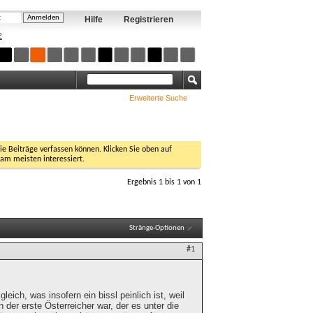
Hilfe
Registrieren
?
Erweiterte Suche
Sie Beiträge verfassen können. Klicken Sie oben auf
 am meisten interessiert.
Ergebnis 1 bis 1 von 1
Stränge-Optionen
#1
eich, was insofern ein bissl peinlich ist, weil
der erste Österreicher war, der es unter die