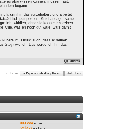
hätte es also wissen können, müssen fast,
 plaudern begann.
in ich, um ihm das vorzuhalten, und arbeitet
– tatsächlich pompösen – Kniebandage, seine,
agte ich, wirklich, ohne sie könnte ich keinen
inke Knie, was eh noch gut wäre, wärs damit
en Ruheraum. Lustig auch, dass er seinen
aus Steyr wie ich. Das werde ich ihm das
Zitieren
Gehe zu:
Paparazzi - das Hauptforum
Nach oben
BB-Code
ist
an
.
Smileys
sind
aus
.