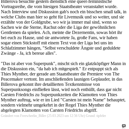
Billerova besuchte gestern dienstlich eine queer-feministische
Vortragsreihe, die vom hiesigen Staatstheater veranstaltet wurde.
Nach Interview und Diskussion gab's noch ein bisschen small talk, in
welche Clubs man hier so geht für Livemusik und so weiter, und sie
erzählte von der Goldgrube, wo wir ja immer mal sind, wenn so
Sachen wie die Sterne, Rachut oder die Liga der gewöhnlichen
Gentlemen da spielen. Ach, meinte die Dezernentin, sowas hört ihr
bei euch zu Hause, und sie antwortete Ja, große Fans, wir haben
sogar einen Stickstoff mit einem Text von der Liga bei uns im
Schlafzimmer hängen, "Selbst verschuldete Ängste und geduldete
Zwänge - Ja, ich bereue alles".
"Das ist aber von Superpunk", mischt sich ein glatzköpfiger Mann in
die Diskussion ein, "da hab ich mitgespielt." Er entpuppt sich als
Thies Mynther, der gerade am Staatstheater die Premiere von The
Peacemaker vertont. Im anschließenden launigen Geplauder, in das
Billerova gekonnt ihre detaillierten Textkenntnisse von
Superpunksongs einfließen lässt, wird noch enthüllt, dass gar nicht
Carsten Friedrichs zu Superpunkzeiten die Klamotten von Thies
Mynther auftrug, wie er im Lied "Carsten ist mein Name" behauptet,
sondern vielmehr umgekehrt in der Regel Thies Mynther die
abgelegten Klamotten von Carsten Friedrichs abgriff.
Geändert von Freewheelin_Biller (25.03.2023 um
12:56
Uhr)
Grund:
tipfeler