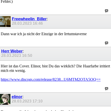
Fehler.)
Freewheelin_Biller
:
28.03.2023
16:46
Dann war ich ja nicht der Einzige in der Irrtumstaverne
Herr Weber
:
28.03.2023
16:50
Hier ist das Cover. Elinor, bist Du das wirklich? Die Haarfarbe irritiert
mich ein wenig.
https://www.discogs.com/release/8238...U6MTM2OTA5OQ==
elinor
:
28.03.2023
17:10