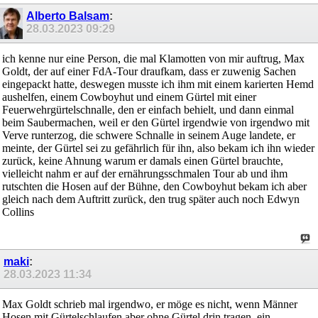
Alberto Balsam
:
28.03.2023
09:29
ich kenne nur eine Person, die mal Klamotten von mir auftrug, Max
Goldt, der auf einer FdA-Tour draufkam, dass er zuwenig Sachen
eingepackt hatte, deswegen musste ich ihm mit einem karierten Hemd
aushelfen, einem Cowboyhut und einem Gürtel mit einer
Feuerwehrgürtelschnalle, den er einfach behielt, und dann einmal
beim Saubermachen, weil er den Gürtel irgendwie von irgendwo mit
Verve runterzog, die schwere Schnalle in seinem Auge landete, er
meinte, der Gürtel sei zu gefährlich für ihn, also bekam ich ihn wieder
zurück, keine Ahnung warum er damals einen Gürtel brauchte,
vielleicht nahm er auf der ernährungsschmalen Tour ab und ihm
rutschten die Hosen auf der Bühne, den Cowboyhut bekam ich aber
gleich nach dem Auftritt zurück, den trug später auch noch Edwyn
Collins
maki
:
28.03.2023
11:34
Max Goldt schrieb mal irgendwo, er möge es nicht, wenn Männer
Hosen mit Gürtelschlaufen aber ohne Gürtel drin tragen, ein