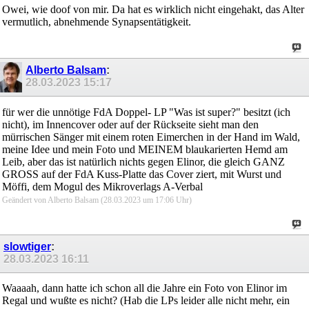
Owei, wie doof von mir. Da hat es wirklich nicht eingehakt, das Alter
vermutlich, abnehmende Synapsentätigkeit.
Alberto Balsam
:
28.03.2023
15:17
für wer die unnötige FdA Doppel- LP "Was ist super?" besitzt (ich
nicht), im Innencover oder auf der Rückseite sieht man den
mürrischen Sänger mit einem roten Eimerchen in der Hand im Wald,
meine Idee und mein Foto und MEINEM blaukarierten Hemd am
Leib, aber das ist natürlich nichts gegen Elinor, die gleich GANZ
GROSS auf der FdA Kuss-Platte das Cover ziert, mit Wurst und
Möffi, dem Mogul des Mikroverlags A-Verbal
Geändert von Alberto Balsam (28.03.2023 um
17:06
Uhr)
slowtiger
:
28.03.2023
16:11
Waaaah, dann hatte ich schon all die Jahre ein Foto von Elinor im
Regal und wußte es nicht? (Hab die LPs leider alle nicht mehr, ein