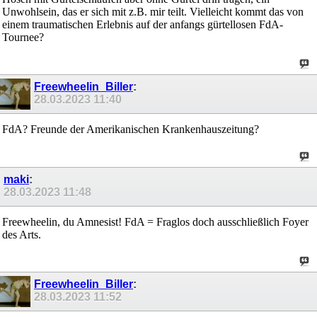
Unwohlsein, das er sich mit z.B. mir teilt. Vielleicht kommt das von
einem traumatischen Erlebnis auf der anfangs gürtellosen FdA-
Tournee?
Freewheelin_Biller
:
28.03.2023
11:40
FdA? Freunde der Amerikanischen Krankenhauszeitung?
maki
:
28.03.2023
11:48
Freewheelin, du Amnesist! FdA = Fraglos doch ausschließlich Foyer
des Arts.
Freewheelin_Biller
:
28.03.2023
11:52