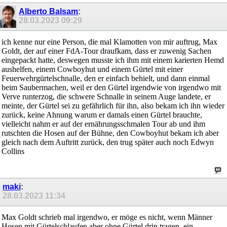
Alberto Balsam
:
28.03.2023
09:29
ich kenne nur eine Person, die mal Klamotten von mir auftrug, Max
Goldt, der auf einer FdA-Tour draufkam, dass er zuwenig Sachen
eingepackt hatte, deswegen musste ich ihm mit einem karierten Hemd
aushelfen, einem Cowboyhut und einem Gürtel mit einer
Feuerwehrgürtelschnalle, den er einfach behielt, und dann einmal
beim Saubermachen, weil er den Gürtel irgendwie von irgendwo mit
Verve runterzog, die schwere Schnalle in seinem Auge landete, er
meinte, der Gürtel sei zu gefährlich für ihn, also bekam ich ihn wieder
zurück, keine Ahnung warum er damals einen Gürtel brauchte,
vielleicht nahm er auf der ernährungsschmalen Tour ab und ihm
rutschten die Hosen auf der Bühne, den Cowboyhut bekam ich aber
gleich nach dem Auftritt zurück, den trug später auch noch Edwyn
Collins
maki
:
28.03.2023
11:34
Max Goldt schrieb mal irgendwo, er möge es nicht, wenn Männer
Hosen mit Gürtelschlaufen aber ohne Gürtel drin tragen, ein