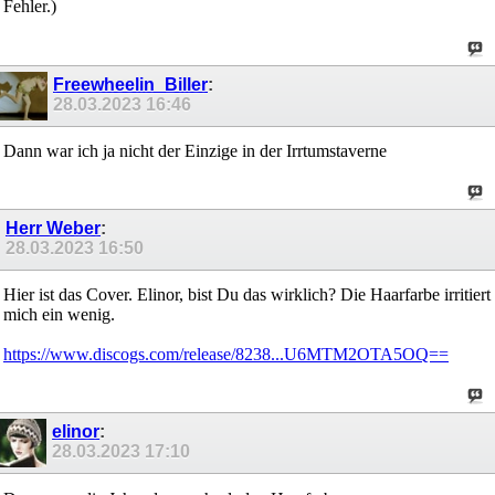
Fehler.)
Freewheelin_Biller
:
28.03.2023
16:46
Dann war ich ja nicht der Einzige in der Irrtumstaverne
Herr Weber
:
28.03.2023
16:50
Hier ist das Cover. Elinor, bist Du das wirklich? Die Haarfarbe irritiert
mich ein wenig.
https://www.discogs.com/release/8238...U6MTM2OTA5OQ==
elinor
:
28.03.2023
17:10