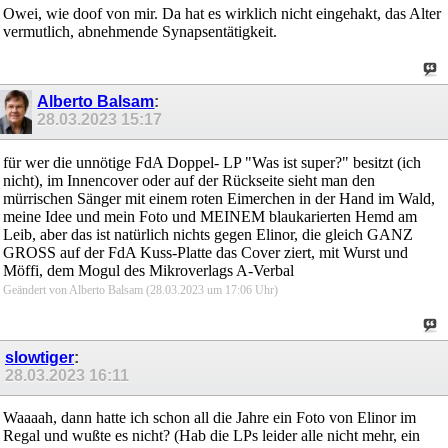
Owei, wie doof von mir. Da hat es wirklich nicht eingehakt, das Alter
vermutlich, abnehmende Synapsentätigkeit.
Alberto Balsam
:
28.03.2023
15:17
für wer die unnötige FdA Doppel- LP "Was ist super?" besitzt (ich
nicht), im Innencover oder auf der Rückseite sieht man den
mürrischen Sänger mit einem roten Eimerchen in der Hand im Wald,
meine Idee und mein Foto und MEINEM blaukarierten Hemd am
Leib, aber das ist natürlich nichts gegen Elinor, die gleich GANZ
GROSS auf der FdA Kuss-Platte das Cover ziert, mit Wurst und
Möffi, dem Mogul des Mikroverlags A-Verbal
Geändert von Alberto Balsam (28.03.2023 um
17:06
Uhr)
slowtiger
:
28.03.2023
16:11
Waaaah, dann hatte ich schon all die Jahre ein Foto von Elinor im
Regal und wußte es nicht? (Hab die LPs leider alle nicht mehr, ein