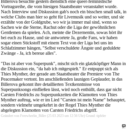
Billerova besuchte gestern dienstlich eine queer-feministische
Vortragsreihe, die vom hiesigen Staatstheater veranstaltet wurde.
Nach Interview und Diskussion gab's noch ein bisschen small talk, in
welche Clubs man hier so geht für Livemusik und so weiter, und sie
erzählte von der Goldgrube, wo wir ja immer mal sind, wenn so
Sachen wie die Sterne, Rachut oder die Liga der gewöhnlichen
Gentlemen da spielen. Ach, meinte die Dezernentin, sowas hört ihr
bei euch zu Hause, und sie antwortete Ja, große Fans, wir haben
sogar einen Stickstoff mit einem Text von der Liga bei uns im
Schlafzimmer hängen, "Selbst verschuldete Ängste und geduldete
Zwänge - Ja, ich bereue alles".
"Das ist aber von Superpunk", mischt sich ein glatzköpfiger Mann in
die Diskussion ein, "da hab ich mitgespielt." Er entpuppt sich als
Thies Mynther, der gerade am Staatstheater die Premiere von The
Peacemaker vertont. Im anschließenden launigen Geplauder, in das
Billerova gekonnt ihre detaillierten Textkenntnisse von
Superpunksongs einfließen lässt, wird noch enthüllt, dass gar nicht
Carsten Friedrichs zu Superpunkzeiten die Klamotten von Thies
Mynther auftrug, wie er im Lied "Carsten ist mein Name" behauptet,
sondern vielmehr umgekehrt in der Regel Thies Mynther die
abgelegten Klamotten von Carsten Friedrichs abgriff.
Geändert von Freewheelin_Biller (25.03.2023 um
12:56
Uhr)
Grund:
tipfeler