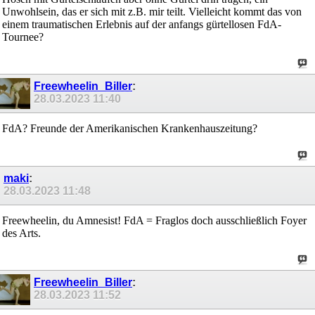
Unwohlsein, das er sich mit z.B. mir teilt. Vielleicht kommt das von
einem traumatischen Erlebnis auf der anfangs gürtellosen FdA-
Tournee?
Freewheelin_Biller
:
28.03.2023
11:40
FdA? Freunde der Amerikanischen Krankenhauszeitung?
maki
:
28.03.2023
11:48
Freewheelin, du Amnesist! FdA = Fraglos doch ausschließlich Foyer
des Arts.
Freewheelin_Biller
:
28.03.2023
11:52