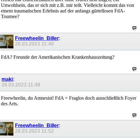
Unwohlsein, das er sich mit z.B. mir teilt. Vielleicht kommt das von
einem traumatischen Erlebnis auf der anfangs gürtellosen FdA-
Tournee?
Freewheelin_Biller
:
28.03.2023
11:40
FdA? Freunde der Amerikanischen Krankenhauszeitung?
maki
:
28.03.2023
11:48
Freewheelin, du Amnesist! FdA = Fraglos doch ausschließlich Foyer
des Arts.
Freewheelin_Biller
:
28.03.2023
11:52