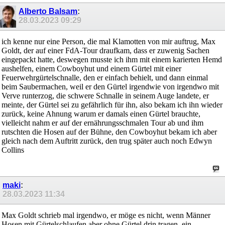
Alberto Balsam
:
28.03.2023
09:29
ich kenne nur eine Person, die mal Klamotten von mir auftrug, Max
Goldt, der auf einer FdA-Tour draufkam, dass er zuwenig Sachen
eingepackt hatte, deswegen musste ich ihm mit einem karierten Hemd
aushelfen, einem Cowboyhut und einem Gürtel mit einer
Feuerwehrgürtelschnalle, den er einfach behielt, und dann einmal
beim Saubermachen, weil er den Gürtel irgendwie von irgendwo mit
Verve runterzog, die schwere Schnalle in seinem Auge landete, er
meinte, der Gürtel sei zu gefährlich für ihn, also bekam ich ihn wieder
zurück, keine Ahnung warum er damals einen Gürtel brauchte,
vielleicht nahm er auf der ernährungsschmalen Tour ab und ihm
rutschten die Hosen auf der Bühne, den Cowboyhut bekam ich aber
gleich nach dem Auftritt zurück, den trug später auch noch Edwyn
Collins
maki
:
28.03.2023
11:34
Max Goldt schrieb mal irgendwo, er möge es nicht, wenn Männer
Hosen mit Gürtelschlaufen aber ohne Gürtel drin tragen, ein