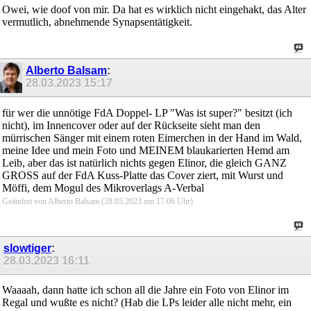
Owei, wie doof von mir. Da hat es wirklich nicht eingehakt, das Alter
vermutlich, abnehmende Synapsentätigkeit.
Alberto Balsam
:
28.03.2023
15:17
für wer die unnötige FdA Doppel- LP "Was ist super?" besitzt (ich
nicht), im Innencover oder auf der Rückseite sieht man den
mürrischen Sänger mit einem roten Eimerchen in der Hand im Wald,
meine Idee und mein Foto und MEINEM blaukarierten Hemd am
Leib, aber das ist natürlich nichts gegen Elinor, die gleich GANZ
GROSS auf der FdA Kuss-Platte das Cover ziert, mit Wurst und
Möffi, dem Mogul des Mikroverlags A-Verbal
Geändert von Alberto Balsam (28.03.2023 um
17:06
Uhr)
slowtiger
:
28.03.2023
16:11
Waaaah, dann hatte ich schon all die Jahre ein Foto von Elinor im
Regal und wußte es nicht? (Hab die LPs leider alle nicht mehr, ein