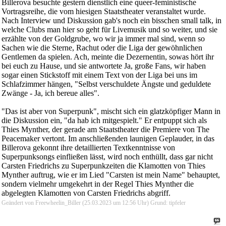
Billerova besuchte gestern dienstlich eine queer-feministische
Vortragsreihe, die vom hiesigen Staatstheater veranstaltet wurde.
Nach Interview und Diskussion gab's noch ein bisschen small talk, in
welche Clubs man hier so geht für Livemusik und so weiter, und sie
erzählte von der Goldgrube, wo wir ja immer mal sind, wenn so
Sachen wie die Sterne, Rachut oder die Liga der gewöhnlichen
Gentlemen da spielen. Ach, meinte die Dezernentin, sowas hört ihr
bei euch zu Hause, und sie antwortete Ja, große Fans, wir haben
sogar einen Stickstoff mit einem Text von der Liga bei uns im
Schlafzimmer hängen, "Selbst verschuldete Ängste und geduldete
Zwänge - Ja, ich bereue alles".
"Das ist aber von Superpunk", mischt sich ein glatzköpfiger Mann in
die Diskussion ein, "da hab ich mitgespielt." Er entpuppt sich als
Thies Mynther, der gerade am Staatstheater die Premiere von The
Peacemaker vertont. Im anschließenden launigen Geplauder, in das
Billerova gekonnt ihre detaillierten Textkenntnisse von
Superpunksongs einfließen lässt, wird noch enthüllt, dass gar nicht
Carsten Friedrichs zu Superpunkzeiten die Klamotten von Thies
Mynther auftrug, wie er im Lied "Carsten ist mein Name" behauptet,
sondern vielmehr umgekehrt in der Regel Thies Mynther die
abgelegten Klamotten von Carsten Friedrichs abgriff.
Geändert von Freewheelin_Biller (25.03.2023 um
12:56
Uhr)
Grund:
tipfeler