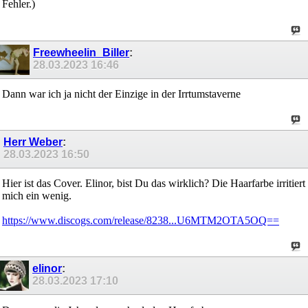
Fehler.)
Freewheelin_Biller
:
28.03.2023
16:46
Dann war ich ja nicht der Einzige in der Irrtumstaverne
Herr Weber
:
28.03.2023
16:50
Hier ist das Cover. Elinor, bist Du das wirklich? Die Haarfarbe irritiert
mich ein wenig.
https://www.discogs.com/release/8238...U6MTM2OTA5OQ==
elinor
:
28.03.2023
17:10