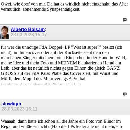
Owei, wie doof von mir. Da hat es wirklich nicht eingehakt, das Alter
vermutlich, abnehmende Synapsentätigkeit.
Alberto Balsam
:
28.03.2023
15:17
für wer die unnötige FdA Doppel- LP "Was ist super?" besitzt (ich
nicht), im Innencover oder auf der Rückseite sieht man den
mürrischen Sänger mit einem roten Eimerchen in der Hand im Wald,
meine Idee und mein Foto und MEINEM blaukarierten Hemd am
Leib, aber das ist natürlich nichts gegen Elinor, die gleich GANZ
GROSS auf der FdA Kuss-Platte das Cover ziert, mit Wurst und
Möffi, dem Mogul des Mikroverlags A-Verbal
Geändert von Alberto Balsam (28.03.2023 um
17:06
Uhr)
slowtiger
:
28.03.2023
16:11
Waaaah, dann hatte ich schon all die Jahre ein Foto von Elinor im
Regal und wußte es nicht? (Hab die LPs leider alle nicht mehr, ein