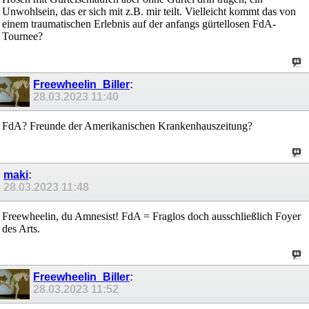
Unwohlsein, das er sich mit z.B. mir teilt. Vielleicht kommt das von
einem traumatischen Erlebnis auf der anfangs gürtellosen FdA-
Tournee?
Freewheelin_Biller
:
28.03.2023
11:40
FdA? Freunde der Amerikanischen Krankenhauszeitung?
maki
:
28.03.2023
11:48
Freewheelin, du Amnesist! FdA = Fraglos doch ausschließlich Foyer
des Arts.
Freewheelin_Biller
:
28.03.2023
11:52