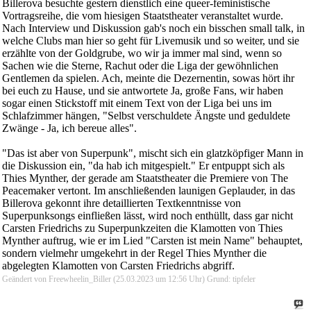
Billerova besuchte gestern dienstlich eine queer-feministische
Vortragsreihe, die vom hiesigen Staatstheater veranstaltet wurde.
Nach Interview und Diskussion gab's noch ein bisschen small talk, in
welche Clubs man hier so geht für Livemusik und so weiter, und sie
erzählte von der Goldgrube, wo wir ja immer mal sind, wenn so
Sachen wie die Sterne, Rachut oder die Liga der gewöhnlichen
Gentlemen da spielen. Ach, meinte die Dezernentin, sowas hört ihr
bei euch zu Hause, und sie antwortete Ja, große Fans, wir haben
sogar einen Stickstoff mit einem Text von der Liga bei uns im
Schlafzimmer hängen, "Selbst verschuldete Ängste und geduldete
Zwänge - Ja, ich bereue alles".
"Das ist aber von Superpunk", mischt sich ein glatzköpfiger Mann in
die Diskussion ein, "da hab ich mitgespielt." Er entpuppt sich als
Thies Mynther, der gerade am Staatstheater die Premiere von The
Peacemaker vertont. Im anschließenden launigen Geplauder, in das
Billerova gekonnt ihre detaillierten Textkenntnisse von
Superpunksongs einfließen lässt, wird noch enthüllt, dass gar nicht
Carsten Friedrichs zu Superpunkzeiten die Klamotten von Thies
Mynther auftrug, wie er im Lied "Carsten ist mein Name" behauptet,
sondern vielmehr umgekehrt in der Regel Thies Mynther die
abgelegten Klamotten von Carsten Friedrichs abgriff.
Geändert von Freewheelin_Biller (25.03.2023 um
12:56
Uhr)
Grund:
tipfeler