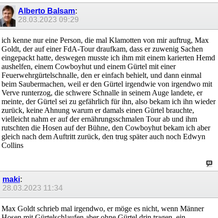
Alberto Balsam
:
28.03.2023
09:29
ich kenne nur eine Person, die mal Klamotten von mir auftrug, Max
Goldt, der auf einer FdA-Tour draufkam, dass er zuwenig Sachen
eingepackt hatte, deswegen musste ich ihm mit einem karierten Hemd
aushelfen, einem Cowboyhut und einem Gürtel mit einer
Feuerwehrgürtelschnalle, den er einfach behielt, und dann einmal
beim Saubermachen, weil er den Gürtel irgendwie von irgendwo mit
Verve runterzog, die schwere Schnalle in seinem Auge landete, er
meinte, der Gürtel sei zu gefährlich für ihn, also bekam ich ihn wieder
zurück, keine Ahnung warum er damals einen Gürtel brauchte,
vielleicht nahm er auf der ernährungsschmalen Tour ab und ihm
rutschten die Hosen auf der Bühne, den Cowboyhut bekam ich aber
gleich nach dem Auftritt zurück, den trug später auch noch Edwyn
Collins
maki
:
28.03.2023
11:34
Max Goldt schrieb mal irgendwo, er möge es nicht, wenn Männer
Hosen mit Gürtelschlaufen aber ohne Gürtel drin tragen, ein