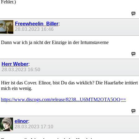
Fehler.)
Freewheelin_Biller
:
28.03.2023
16:46
Dann war ich ja nicht der Einzige in der Irrtumstaverne
Herr Weber
:
28.03.2023
16:50
Hier ist das Cover. Elinor, bist Du das wirklich? Die Haarfarbe irritiert
mich ein wenig.
https://www.discogs.com/release/8238...U6MTM2OTA5OQ==
elinor
:
28.03.2023
17:10