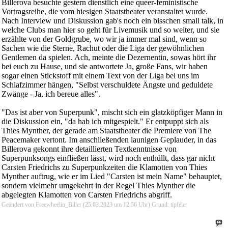
Billerova besuchte gestern dienstlich eine queer-feministische
Vortragsreihe, die vom hiesigen Staatstheater veranstaltet wurde.
Nach Interview und Diskussion gab's noch ein bisschen small talk, in
welche Clubs man hier so geht für Livemusik und so weiter, und sie
erzählte von der Goldgrube, wo wir ja immer mal sind, wenn so
Sachen wie die Sterne, Rachut oder die Liga der gewöhnlichen
Gentlemen da spielen. Ach, meinte die Dezernentin, sowas hört ihr
bei euch zu Hause, und sie antwortete Ja, große Fans, wir haben
sogar einen Stickstoff mit einem Text von der Liga bei uns im
Schlafzimmer hängen, "Selbst verschuldete Ängste und geduldete
Zwänge - Ja, ich bereue alles".
"Das ist aber von Superpunk", mischt sich ein glatzköpfiger Mann in
die Diskussion ein, "da hab ich mitgespielt." Er entpuppt sich als
Thies Mynther, der gerade am Staatstheater die Premiere von The
Peacemaker vertont. Im anschließenden launigen Geplauder, in das
Billerova gekonnt ihre detaillierten Textkenntnisse von
Superpunksongs einfließen lässt, wird noch enthüllt, dass gar nicht
Carsten Friedrichs zu Superpunkzeiten die Klamotten von Thies
Mynther auftrug, wie er im Lied "Carsten ist mein Name" behauptet,
sondern vielmehr umgekehrt in der Regel Thies Mynther die
abgelegten Klamotten von Carsten Friedrichs abgriff.
Geändert von Freewheelin_Biller (25.03.2023 um
12:56
Uhr)
Grund:
tipfeler