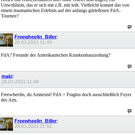
Unwohlsein, das er sich mit z.B. mir teilt. Vielleicht kommt das von
einem traumatischen Erlebnis auf der anfangs gürtellosen FdA-
Tournee?
Freewheelin_Biller
:
28.03.2023
11:40
FdA? Freunde der Amerikanischen Krankenhauszeitung?
maki
:
28.03.2023
11:48
Freewheelin, du Amnesist! FdA = Fraglos doch ausschließlich Foyer
des Arts.
Freewheelin_Biller
:
28.03.2023
11:52