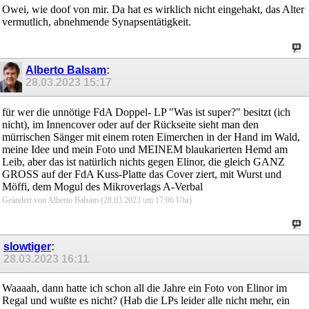
Owei, wie doof von mir. Da hat es wirklich nicht eingehakt, das Alter
vermutlich, abnehmende Synapsentätigkeit.
Alberto Balsam
:
28.03.2023
15:17
für wer die unnötige FdA Doppel- LP "Was ist super?" besitzt (ich
nicht), im Innencover oder auf der Rückseite sieht man den
mürrischen Sänger mit einem roten Eimerchen in der Hand im Wald,
meine Idee und mein Foto und MEINEM blaukarierten Hemd am
Leib, aber das ist natürlich nichts gegen Elinor, die gleich GANZ
GROSS auf der FdA Kuss-Platte das Cover ziert, mit Wurst und
Möffi, dem Mogul des Mikroverlags A-Verbal
Geändert von Alberto Balsam (28.03.2023 um
17:06
Uhr)
slowtiger
:
28.03.2023
16:11
Waaaah, dann hatte ich schon all die Jahre ein Foto von Elinor im
Regal und wußte es nicht? (Hab die LPs leider alle nicht mehr, ein