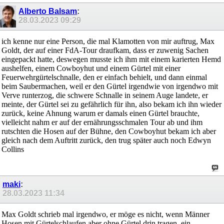
Alberto Balsam
:
28.03.2023
09:29
ich kenne nur eine Person, die mal Klamotten von mir auftrug, Max
Goldt, der auf einer FdA-Tour draufkam, dass er zuwenig Sachen
eingepackt hatte, deswegen musste ich ihm mit einem karierten Hemd
aushelfen, einem Cowboyhut und einem Gürtel mit einer
Feuerwehrgürtelschnalle, den er einfach behielt, und dann einmal
beim Saubermachen, weil er den Gürtel irgendwie von irgendwo mit
Verve runterzog, die schwere Schnalle in seinem Auge landete, er
meinte, der Gürtel sei zu gefährlich für ihn, also bekam ich ihn wieder
zurück, keine Ahnung warum er damals einen Gürtel brauchte,
vielleicht nahm er auf der ernährungsschmalen Tour ab und ihm
rutschten die Hosen auf der Bühne, den Cowboyhut bekam ich aber
gleich nach dem Auftritt zurück, den trug später auch noch Edwyn
Collins
maki
:
28.03.2023
11:34
Max Goldt schrieb mal irgendwo, er möge es nicht, wenn Männer
Hosen mit Gürtelschlaufen aber ohne Gürtel drin tragen, ein