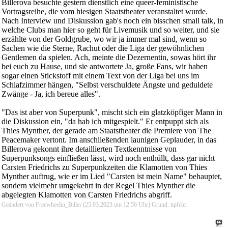
Billerova besuchte gestern dienstlich eine queer-feministische
Vortragsreihe, die vom hiesigen Staatstheater veranstaltet wurde.
Nach Interview und Diskussion gab's noch ein bisschen small talk, in
welche Clubs man hier so geht für Livemusik und so weiter, und sie
erzählte von der Goldgrube, wo wir ja immer mal sind, wenn so
Sachen wie die Sterne, Rachut oder die Liga der gewöhnlichen
Gentlemen da spielen. Ach, meinte die Dezernentin, sowas hört ihr
bei euch zu Hause, und sie antwortete Ja, große Fans, wir haben
sogar einen Stickstoff mit einem Text von der Liga bei uns im
Schlafzimmer hängen, "Selbst verschuldete Ängste und geduldete
Zwänge - Ja, ich bereue alles".
"Das ist aber von Superpunk", mischt sich ein glatzköpfiger Mann in
die Diskussion ein, "da hab ich mitgespielt." Er entpuppt sich als
Thies Mynther, der gerade am Staatstheater die Premiere von The
Peacemaker vertont. Im anschließenden launigen Geplauder, in das
Billerova gekonnt ihre detaillierten Textkenntnisse von
Superpunksongs einfließen lässt, wird noch enthüllt, dass gar nicht
Carsten Friedrichs zu Superpunkzeiten die Klamotten von Thies
Mynther auftrug, wie er im Lied "Carsten ist mein Name" behauptet,
sondern vielmehr umgekehrt in der Regel Thies Mynther die
abgelegten Klamotten von Carsten Friedrichs abgriff.
Geändert von Freewheelin_Biller (25.03.2023 um
12:56
Uhr)
Grund:
tipfeler