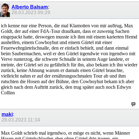
Alberto Balsam
:
28.03.2023
09:29
ich kenne nur eine Person, die mal Klamotten von mir auftrug, Max
Goldt, der auf einer FdA-Tour draufkam, dass er zuwenig Sachen
eingepackt hatte, deswegen musste ich ihm mit einem karierten Hemd
aushelfen, einem Cowboyhut und einem Gürtel mit einer
Feuerwehrgürtelschnalle, den er einfach behielt, und dann einmal
beim Saubermachen, weil er den Gürtel irgendwie von irgendwo mit
Verve runterzog, die schwere Schnalle in seinem Auge landete, er
meinte, der Gürtel sei zu gefährlich für ihn, also bekam ich ihn wieder
zurück, keine Ahnung warum er damals einen Gürtel brauchte,
vielleicht nahm er auf der ernährungsschmalen Tour ab und ihm
rutschten die Hosen auf der Bühne, den Cowboyhut bekam ich aber
gleich nach dem Auftritt zurück, den trug später auch noch Edwyn
Collins
maki
:
28.03.2023
11:34
Max Goldt schrieb mal irgendwo, er möge es nicht, wenn Männer
Hosen mit Gürtelschlaufen aber ohne Gürtel drin tragen, ein