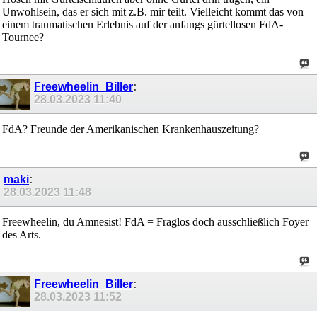
Unwohlsein, das er sich mit z.B. mir teilt. Vielleicht kommt das von
einem traumatischen Erlebnis auf der anfangs gürtellosen FdA-
Tournee?
Freewheelin_Biller
:
28.03.2023
11:40
FdA? Freunde der Amerikanischen Krankenhauszeitung?
maki
:
28.03.2023
11:48
Freewheelin, du Amnesist! FdA = Fraglos doch ausschließlich Foyer
des Arts.
Freewheelin_Biller
:
28.03.2023
11:52