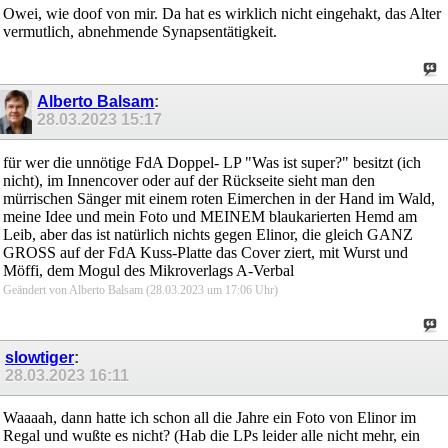
Owei, wie doof von mir. Da hat es wirklich nicht eingehakt, das Alter
vermutlich, abnehmende Synapsentätigkeit.
Alberto Balsam
:
28.03.2023
15:17
für wer die unnötige FdA Doppel- LP "Was ist super?" besitzt (ich
nicht), im Innencover oder auf der Rückseite sieht man den
mürrischen Sänger mit einem roten Eimerchen in der Hand im Wald,
meine Idee und mein Foto und MEINEM blaukarierten Hemd am
Leib, aber das ist natürlich nichts gegen Elinor, die gleich GANZ
GROSS auf der FdA Kuss-Platte das Cover ziert, mit Wurst und
Möffi, dem Mogul des Mikroverlags A-Verbal
Geändert von Alberto Balsam (28.03.2023 um
17:06
Uhr)
slowtiger
:
28.03.2023
16:11
Waaaah, dann hatte ich schon all die Jahre ein Foto von Elinor im
Regal und wußte es nicht? (Hab die LPs leider alle nicht mehr, ein