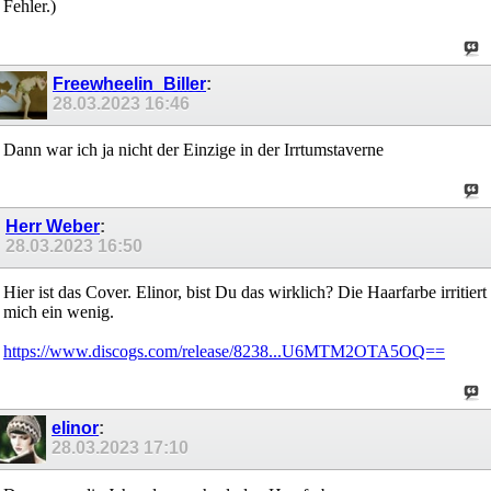
Fehler.)
Freewheelin_Biller
:
28.03.2023
16:46
Dann war ich ja nicht der Einzige in der Irrtumstaverne
Herr Weber
:
28.03.2023
16:50
Hier ist das Cover. Elinor, bist Du das wirklich? Die Haarfarbe irritiert
mich ein wenig.
https://www.discogs.com/release/8238...U6MTM2OTA5OQ==
elinor
:
28.03.2023
17:10