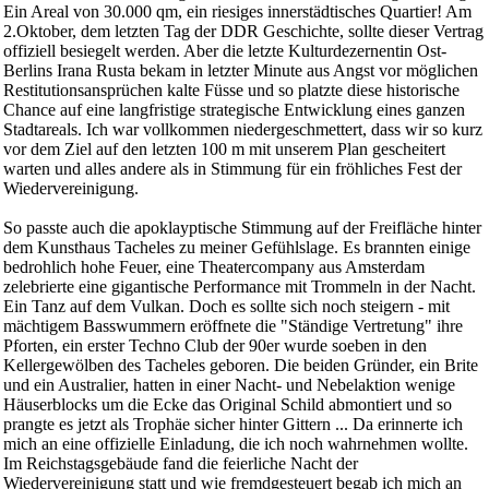
Ein Areal von 30.000 qm, ein riesiges innerstädtisches Quartier! Am
2.Oktober, dem letzten Tag der DDR Geschichte, sollte dieser Vertrag
offiziell besiegelt werden. Aber die letzte Kulturdezernentin Ost-
Berlins Irana Rusta bekam in letzter Minute aus Angst vor möglichen
Restitutionsansprüchen kalte Füsse und so platzte diese historische
Chance auf eine langfristige strategische Entwicklung eines ganzen
Stadtareals. Ich war vollkommen niedergeschmettert, dass wir so kurz
vor dem Ziel auf den letzten 100 m mit unserem Plan gescheitert
warten und alles andere als in Stimmung für ein fröhliches Fest der
Wiedervereinigung.
So passte auch die apoklayptische Stimmung auf der Freifläche hinter
dem Kunsthaus Tacheles zu meiner Gefühlslage. Es brannten einige
bedrohlich hohe Feuer, eine Theatercompany aus Amsterdam
zelebrierte eine gigantische Performance mit Trommeln in der Nacht.
Ein Tanz auf dem Vulkan. Doch es sollte sich noch steigern - mit
mächtigem Basswummern eröffnete die "Ständige Vertretung" ihre
Pforten, ein erster Techno Club der 90er wurde soeben in den
Kellergewölben des Tacheles geboren. Die beiden Gründer, ein Brite
und ein Australier, hatten in einer Nacht- und Nebelaktion wenige
Häuserblocks um die Ecke das Original Schild abmontiert und so
prangte es jetzt als Trophäe sicher hinter Gittern ... Da erinnerte ich
mich an eine offizielle Einladung, die ich noch wahrnehmen wollte.
Im Reichstagsgebäude fand die feierliche Nacht der
Wiedervereinigung statt und wie fremdgesteuert begab ich mich an