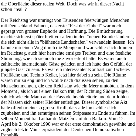
die Oberfläche dieser realen Welt. Doch was wir in dieser Nacht
schon "real"?
Der Reichstag war umringt von Tausenden feierwütigen Menschen
mit Deutschland Fahnen, das erste "Fest der Einheit" war noch
geprägt von grosser Euphorie und Hoffnung. Die Ernüchterung
machte sich erst später breit vor allem in den "neuen Bundesländern",
die sich nicht alle in "blühende Landschafen" verwandeln liessen. Ich
bahnte mir einen Weg durch die Menge und war schliesslich drinnen
im Reichstag, auch hier herrschte emsiges Treiben und eine festliche
Stimmung, wie ich sie noch nie zuvor erlebt hatte. Es waren auch
zahlreiche internationale Gäste geladen und ich hatte das Gefühl, der
jüngste Gast zu sein. Es war ein interessanter Kontrast zur Tacheles
Freifläche und Techno Keller, jetzt hier dabei zu sein. Die Räume
waren mir zu eng und ich wollte nach draussen sehen, zu den
Menschenmengen, die den Reichstag wie ein Meer umtobten. In dem
Moment , als ich auf einen Balkon tritt, der Richtung Süden zeigte,
sah ich wie ein Mann an der Fassade hochkletterte und dem Johlen
der Massen sich seiner Kleider entledigte. Dieser symbolische Akt
hatte offenbar eine so grosse Kraft, dass alle ihm schliesslich
zujubelten und ihn ermutigten seinen Striptease zu Ende zu führen. Im
selben Moment trat Lothar de Maizière auf den Balkon. Vom 12.
April bis 2. Oktober 1990 war er der erste demokratisch gewählte und
zugleich letzte Ministerpräsident der Deutschen Demokratischen
Republik.