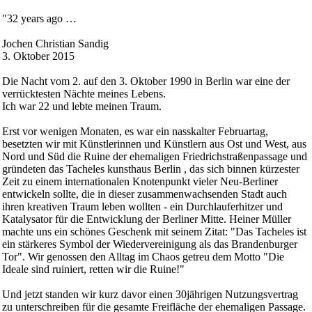
"32 years ago …
Jochen Christian Sandig
3. Oktober 2015
Die Nacht vom 2. auf den 3. Oktober 1990 in Berlin war eine der
verrücktesten Nächte meines Lebens.
Ich war 22 und lebte meinen Traum.
Erst vor wenigen Monaten, es war ein nasskalter Februartag,
besetzten wir mit Künstlerinnen und Künstlern aus Ost und West, aus
Nord und Süd die Ruine der ehemaligen Friedrichstraßenpassage und
gründeten das Tacheles kunsthaus Berlin , das sich binnen kürzester
Zeit zu einem internationalen Knotenpunkt vieler Neu-Berliner
entwickeln sollte, die in dieser zusammenwachsenden Stadt auch
ihren kreativen Traum leben wollten - ein Durchlauferhitzer und
Katalysator für die Entwicklung der Berliner Mitte. Heiner Müller
machte uns ein schönes Geschenk mit seinem Zitat: "Das Tacheles ist
ein stärkeres Symbol der Wiedervereinigung als das Brandenburger
Tor". Wir genossen den Alltag im Chaos getreu dem Motto "Die
Ideale sind ruiniert, retten wir die Ruine!"
Und jetzt standen wir kurz davor einen 30jährigen Nutzungsvertrag
zu unterschreiben für die gesamte Freifläche der ehemaligen Passage.