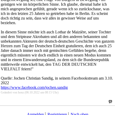
geistigen wie im körperlichen Sinne. Ich glaube, diesmal habe ich
mich angesprochen gefühlt, gerade wenn ich so zurückschaue, was
ich in den letzten 25 Jahren so getrieben habe in Berlin. Es scheint
doch richtig zu sein, dass wir alles in gewisser Weise auf uns
beziehen.
In diesem Sinne möchte ich auch Lothar de Maizière, seiner Tochter
und dem Striptease Akrobaten und all den anderen bekannten und
unbekannten Akteuren der deutsch-deutschen Geschichte von ganzem
Herzen zum Tag der Deutschen Einheit gratulieren, dem ich auch 25
Jahre danach immer noch mit gemischten Gefühlen begehe, denn
eigentlich müssten wir doch endlich in einen neuen Modus kommen
und in einem Einwanderungsland, zu dem sich die Bundesrepublik
mittlerweile entwickelt hat, den TAG DER DEUTSCHEN
VIELFALT feiern!"
Quelle: Jochen Christian Sandig, in seinem Facebookstream am 3.10.
2022
https://www.facebook.com/jochen.sandig
Geändert von honz (06.10.2022 um
08:15
Uhr)
Anmelden
Registrieren
Nach oben