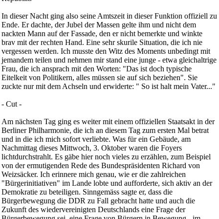
In dieser Nacht ging also seine Amtszeit in dieser Funktion offiziell zu
Ende. Er dachte, der Jubel der Massen gelte ihm und nicht dem
nackten Mann auf der Fassade, den er nicht bemerkte und winkte
brav mit der rechten Hand. Eine sehr skurile Situation, die ich nie
vergessen werden. Ich musste den Witz des Moments unbedingt mit
jemandem teilen und nehmen mir stand eine junge - etwa gleichaltrige
Frau, die ich ansprach mit den Worten: "Das ist doch typische
Eitelkeit von Politikern, alles müssen sie auf sich beziehen". Sie
zuckte nur mit dem Achseln und erwiderte: " So ist halt mein Vater..."
- Cut -
Am nächsten Tag ging es weiter mit einem offiziellen Staatsakt in der
Berliner Philharmonie, die ich an diesem Tag zum ersten Mal betrat
und in die ich mich sofort verliebte. Was für ein Gebäude, am
Nachmittag dieses Mittwoch, 3. Oktober waren die Foyers
lichtdurchstrahlt. Es gäbe hier noch vieles zu erzählen, zum Beispiel
von der ermutigenden Rede des Bundespräsidenten Richard von
Weizsäcker. Ich erinnere mich genau, wie er die zahlreichen
"Bürgerinitiativen" im Lande lobte und aufforderte, sich aktiv an der
Demokratie zu beteiligen. Sinngemäss sagte er, dass die
Bürgerbewegung die DDR zu Fall gebracht hatte und auch die
Zukunft des wiedervereinigten Deutschlands eine Frage der
Bürgerbewegung sei, eine Frage von Bürgern in Bewegung - im