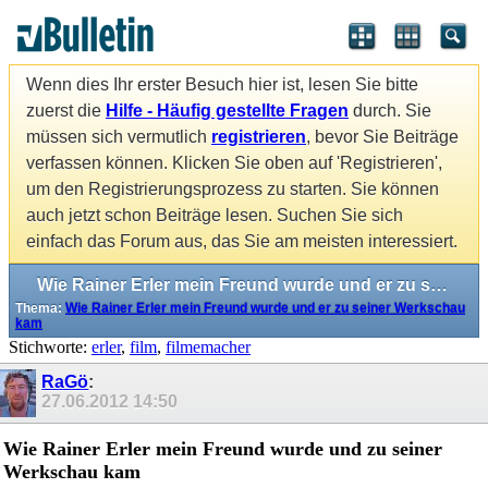
Wenn dies Ihr erster Besuch hier ist, lesen Sie bitte
zuerst die
Hilfe - Häufig gestellte Fragen
durch. Sie
müssen sich vermutlich
registrieren
, bevor Sie Beiträge
verfassen können. Klicken Sie oben auf 'Registrieren',
um den Registrierungsprozess zu starten. Sie können
auch jetzt schon Beiträge lesen. Suchen Sie sich
einfach das Forum aus, das Sie am meisten interessiert.
Wie Rainer Erler mein Freund wurde und er zu seiner Werkschau kam
Thema:
Wie Rainer Erler mein Freund wurde und er zu seiner Werkschau
kam
Stichworte:
erler
,
film
,
filmemacher
RaGö
:
27.06.2012
14:50
Wie Rainer Erler mein Freund wurde und zu seiner
Werkschau kam