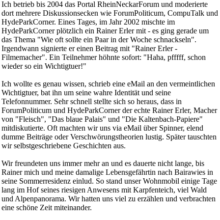
Ich betrieb bis 2004 das Portal RheinNeckarForum und moderierte
dort mehrere Diskussionsecken wie ForumPoliticum, CompuTalk und
HydeParkCorner. Eines Tages, im Jahr 2002 mischte im
HydeParkCorner plötzlich ein Rainer Erler mit - es ging gerade um
das Thema "Wie oft sollte ein Paar in der Woche schnackseln".
Irgendwann signierte er einen Beitrag mit "Rainer Erler -
Filmemacher". Ein Teilnehmer höhnte sofort: "Haha, pfffff, schon
wieder so ein Wichtigtuer!"
Ich wollte es genau wissen, schrieb eine eMail an den vermeintlichen
Wichtigtuer, bat ihn um seine wahre Identität und seine
Telefonnummer. Sehr schnell stellte sich so heraus, dass in
ForumPoliticum und HydeParkCorner der echte Rainer Erler, Macher
von "Fleisch", "Das blaue Palais" und "Die Kaltenbach-Papiere"
mitdiskutierte. Oft machten wir uns via eMail über Spinner, elend
dumme Beiträge oder Verschwörungstheorien lustig. Später tauschten
wir selbstgeschriebene Geschichten aus.
Wir freundeten uns immer mehr an und es dauerte nicht lange, bis
Rainer mich und meine damalige Lebensgefährtin nach Bairawies in
seine Sommerresidenz einlud. So stand unser Wohnmobil einige Tage
lang im Hof seines riesigen Anwesens mit Karpfenteich, viel Wald
und Alpenpanorama. Wir hatten uns viel zu erzählen und verbrachten
eine schöne Zeit miteinander.