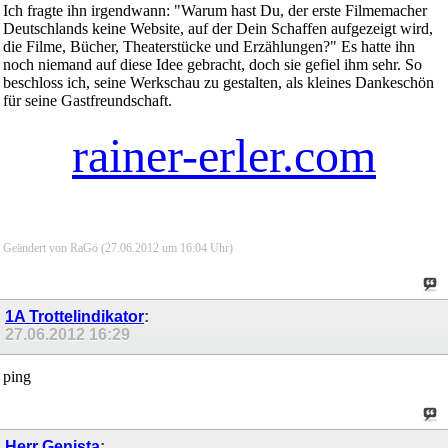
Ich fragte ihn irgendwann: "Warum hast Du, der erste Filmemacher
Deutschlands keine Website, auf der Dein Schaffen aufgezeigt wird,
die Filme, Bücher, Theaterstücke und Erzählungen?" Es hatte ihn
noch niemand auf diese Idee gebracht, doch sie gefiel ihm sehr. So
beschloss ich, seine Werkschau zu gestalten, als kleines Dankeschön
für seine Gastfreundschaft.
rainer-erler.com
Geändert von RaGö (27.06.2012 um
16:04
Uhr)
1A Trottelindikator
:
27.06.2012
16:29
ping
Herr Genista
: