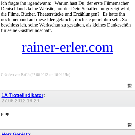
Ich fragte ihn irgendwann: "Warum hast Du, der erste Filmemacher
Deutschlands keine Website, auf der Dein Schaffen aufgezeigt wird,
die Filme, Bücher, Theaterstücke und Erzählungen?" Es hatte ihn
noch niemand auf diese Idee gebracht, doch sie gefiel ihm sehr. So
beschloss ich, seine Werkschau zu gestalten, als kleines Dankeschön
für seine Gastfreundschaft.
rainer-erler.com
Geändert von RaGö (27.06.2012 um
16:04
Uhr)
1A Trottelindikator
:
27.06.2012
16:29
ping
Herr Genista
: