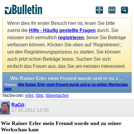
Wenn dies Ihr erster Besuch hier ist, lesen Sie bitte
zuerst die
Hilfe - Häufig gestellte Fragen
durch. Sie
müssen sich vermutlich
registrieren
, bevor Sie Beiträge
verfassen können. Klicken Sie oben auf 'Registrieren',
um den Registrierungsprozess zu starten. Sie können
auch jetzt schon Beiträge lesen. Suchen Sie sich
einfach das Forum aus, das Sie am meisten interessiert.
Wie Rainer Erler mein Freund wurde und er zu seiner Werkschau kam
Thema:
Wie Rainer Erler mein Freund wurde und er zu seiner Werkschau
kam
Stichworte:
erler
,
film
,
filmemacher
RaGö
:
27.06.2012
14:50
Wie Rainer Erler mein Freund wurde und zu seiner
Werkschau kam