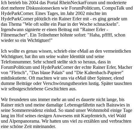
Ich betrieb bis 2004 das Portal RheinNeckarForum und moderierte
dort mehrere Diskussionsecken wie ForumPoliticum, CompuTalk und
HydeParkCorner. Eines Tages, im Jahr 2002 mischte im
HydeParkCorner plötzlich ein Rainer Erler mit - es ging gerade um
das Thema "Wie oft sollte ein Paar in der Woche schnackseln".
Irgendwann signierte er einen Beitrag mit "Rainer Erler -
Filmemacher". Ein Teilnehmer höhnte sofort: "Haha, pfffff, schon
wieder so ein Wichtigtuer!"
Ich wollte es genau wissen, schrieb eine eMail an den vermeintlichen
Wichtigtuer, bat ihn um seine wahre Identität und seine
Telefonnummer. Sehr schnell stellte sich so heraus, dass in
ForumPoliticum und HydeParkCorner der echte Rainer Erler, Macher
von "Fleisch", "Das blaue Palais" und "Die Kaltenbach-Papiere"
mitdiskutierte. Oft machten wir uns via eMail über Spinner, elend
dumme Beiträge oder Verschwörungstheorien lustig. Später tauschten
wir selbstgeschriebene Geschichten aus.
Wir freundeten uns immer mehr an und es dauerte nicht lange, bis
Rainer mich und meine damalige Lebensgefährtin nach Bairawies in
seine Sommerresidenz einlud. So stand unser Wohnmobil einige Tage
lang im Hof seines riesigen Anwesens mit Karpfenteich, viel Wald
und Alpenpanorama. Wir hatten uns viel zu erzählen und verbrachten
eine schöne Zeit miteinander.