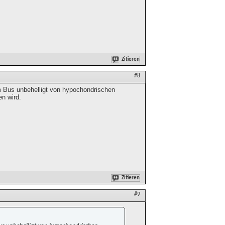
Zitieren
#8
m Bus unbehelligt von hypochondrischen
en wird.
Zitieren
#9