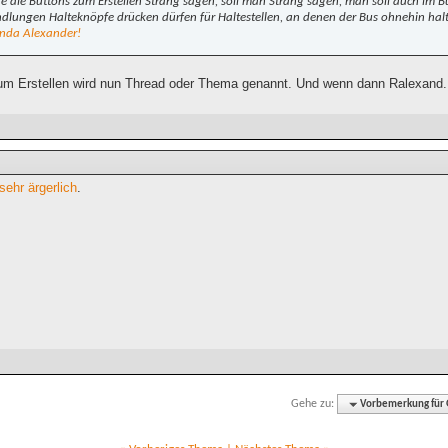
e die Buttons zum Erstellen Strang sagen, soll man Strang sagen, man soll auch im 
lungen Halteknöpfe drücken dürfen für Haltestellen, an denen der Bus ohnehin halt
nda Alexander!
um Erstellen wird nun Thread oder Thema genannt. Und wenn dann Ralexand. 
sehr ärgerlich
.
Gehe zu:
Vorbemerkung für G