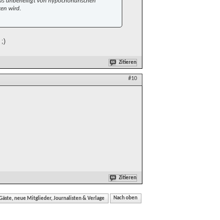
Bus unbehelligt von hypochondrischen
en wird.
;)
Zitieren
#10
Zitieren
äste, neue Mitglieder, Journalisten & Verlage
Nach oben