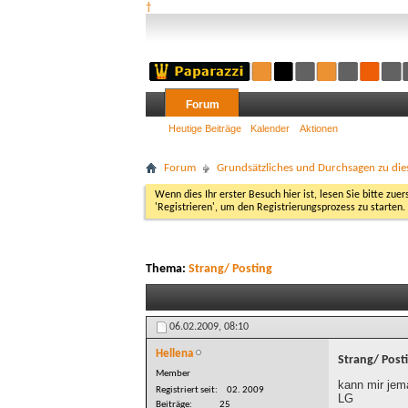
†
Forum
Heutige Beiträge
Kalender
Aktionen
Forum
Grundsätzliches und Durchsagen zu di
Wenn dies Ihr erster Besuch hier ist, lesen Sie bitte zuer
'Registrieren', um den Registrierungsprozess zu starten.
Thema:
Strang/ Posting
06.02.2009,
08:10
Hellena
Strang/ Post
Member
kann mir jem
Registriert seit
02. 2009
LG
Beiträge
25