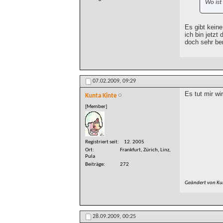
Wo ist
Es gibt keine
ich bin jetzt
doch sehr ber
07.02.2009,
09:29
Es tut mir w
Kunta Kinte
[Member]
Registriert seit
12. 2005
Ort
Frankfurt, Zürich, Linz,
Pula
Beiträge
272
Geändert von Ku
28.09.2009,
00:25