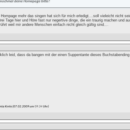
 nochmal deine Homepage bitte?
 Hompage mehr das singen hat sich für mich erledigt....soll vieleicht nicht se
 drei Tage hier und Höre fast nur negertive dinge, die ein traurig machen und
ührt weil mir andere Menschen einfach nicht gleich gültig sind....
irklich leid, dass da bangen mit der einen Suppentante dieses Buchstabending
nta Kinte (07.02.2009 um
09:34
Uhr)