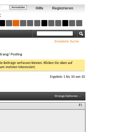
Hilfe
Registrieren
?
Erweiterte Suche
trang/ Posting
Sie Beiträge verfassen können. Klicken Sie oben auf
 am meisten interessiert.
Ergebnis 1 bis 10 von 10
Stränge-Optionen
#1