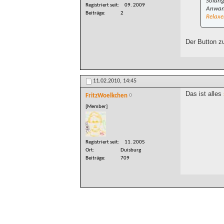
Solang
Registriert seit
09. 2009
Anwand
Beiträge
2
Relaxe
Der Button z
11.02.2010,
14:45
Das ist alles
FritzWoelkchen
[Member]
Registriert seit
11. 2005
Ort
Duisburg
Beiträge
709