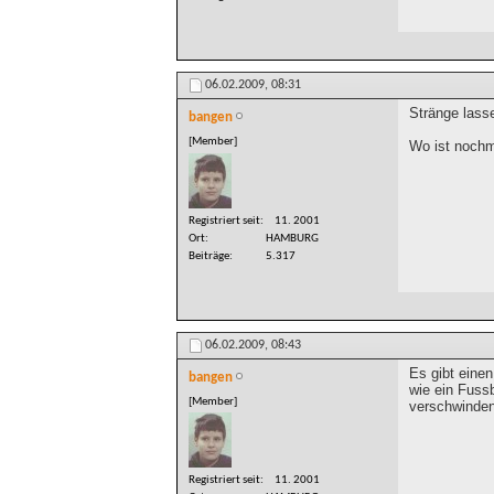
06.02.2009,
08:31
Stränge lass
bangen
[Member]
Wo ist nochm
Registriert seit
11. 2001
Ort
HAMBURG
Beiträge
5.317
06.02.2009,
08:43
Es gibt eine
bangen
wie ein Fuss
[Member]
verschwinden
Registriert seit
11. 2001