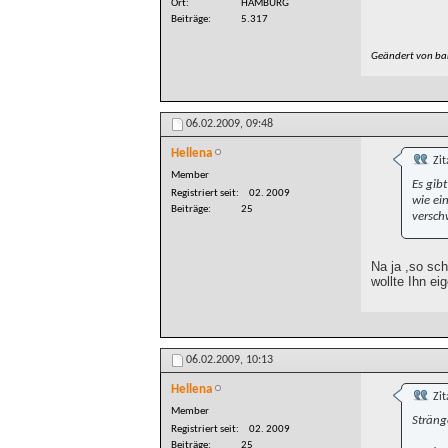
Ort
HAMBURG
Beiträge
5.317
Geändert von b
06.02.2009,
09:48
Hellena
Zit
Member
Es gib
Registriert seit
02. 2009
wie ei
Beiträge
25
versch
Na ja ,so sch
wollte Ihn eig
06.02.2009,
10:13
Hellena
Zit
Member
Sträng
Registriert seit
02. 2009
Beiträge
25