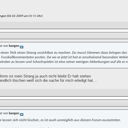
angen (06.02.2009 um
08:45
Uhr)
at von
bangen
t einen Trick einen Strang unsichtbar zu machen. Du musst Stimmen dazu bringen das 
n Fussballkommentator posten. Da wo er jetzt ist hat er anscheinend besondere Verbin
winden zu lassen und Schachspielen ist eine seiner wenigen Ablenkungen auf die er n
limm ist mein Strang ja auch nicht bleibt Er halt stehen
endlich löschen weill sich die sache für mich erledigt hat....
at von
bangen
e lassen sich nicht löschen, es ist auch unmöglich aus diesem Forum auszutreten.