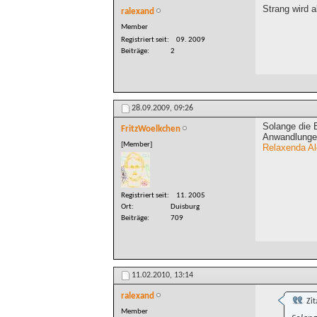
Strang wird 
ralexand
Member
Registriert seit
09. 2009
Beiträge
2
28.09.2009,
09:26
Solange die 
FritzWoelkchen
Anwandlungen
[Member]
Relaxenda Al
Registriert seit
11. 2005
Ort
Duisburg
Beiträge
709
11.02.2010,
13:14
ralexand
Zit
Member