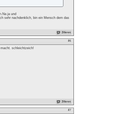
in.Na ja und
 auch sehr nachdenklich, bin ein Mensch dem das
Zitieren
#6
 macht. schleichtzeich!
Zitieren
#7