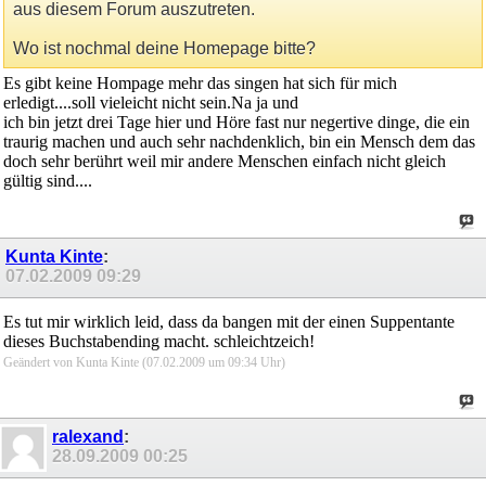
aus diesem Forum auszutreten.
Wo ist nochmal deine Homepage bitte?
Es gibt keine Hompage mehr das singen hat sich für mich
erledigt....soll vieleicht nicht sein.Na ja und
ich bin jetzt drei Tage hier und Höre fast nur negertive dinge, die ein
traurig machen und auch sehr nachdenklich, bin ein Mensch dem das
doch sehr berührt weil mir andere Menschen einfach nicht gleich
gültig sind....
Kunta Kinte
:
07.02.2009
09:29
Es tut mir wirklich leid, dass da bangen mit der einen Suppentante
dieses Buchstabending macht. schleichtzeich!
Geändert von Kunta Kinte (07.02.2009 um
09:34
Uhr)
ralexand
:
28.09.2009
00:25