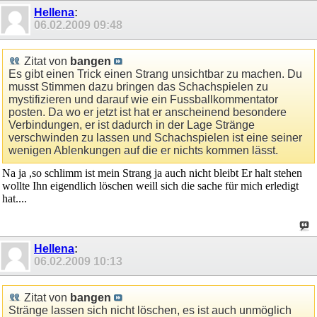
Hellena
:
06.02.2009
09:48
Zitat von
bangen
Es gibt einen Trick einen Strang unsichtbar zu machen. Du
musst Stimmen dazu bringen das Schachspielen zu
mystifizieren und darauf wie ein Fussballkommentator
posten. Da wo er jetzt ist hat er anscheinend besondere
Verbindungen, er ist dadurch in der Lage Stränge
verschwinden zu lassen und Schachspielen ist eine seiner
wenigen Ablenkungen auf die er nichts kommen lässt.
Na ja ,so schlimm ist mein Strang ja auch nicht bleibt Er halt stehen
wollte Ihn eigendlich löschen weill sich die sache für mich erledigt
hat....
Hellena
:
06.02.2009
10:13
Zitat von
bangen
Stränge lassen sich nicht löschen, es ist auch unmöglich