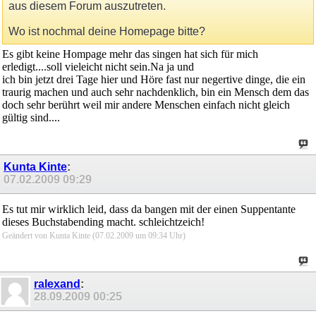
aus diesem Forum auszutreten.
Wo ist nochmal deine Homepage bitte?
Es gibt keine Hompage mehr das singen hat sich für mich
erledigt....soll vieleicht nicht sein.Na ja und
ich bin jetzt drei Tage hier und Höre fast nur negertive dinge, die ein
traurig machen und auch sehr nachdenklich, bin ein Mensch dem das
doch sehr berührt weil mir andere Menschen einfach nicht gleich
gültig sind....
Kunta Kinte
:
07.02.2009
09:29
Es tut mir wirklich leid, dass da bangen mit der einen Suppentante
dieses Buchstabending macht. schleichtzeich!
Geändert von Kunta Kinte (07.02.2009 um
09:34
Uhr)
ralexand
:
28.09.2009
00:25