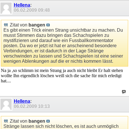
Hellena
:
06.02.2009
09:48
Zitat von
bangen
Es gibt einen Trick einen Strang unsichtbar zu machen. Du
musst Stimmen dazu bringen das Schachspielen zu
mystifizieren und darauf wie ein Fussballkommentator
posten. Da wo er jetzt ist hat er anscheinend besondere
Verbindungen, er ist dadurch in der Lage Stränge
verschwinden zu lassen und Schachspielen ist eine seiner
wenigen Ablenkungen auf die er nichts kommen lässt.
Na ja ,so schlimm ist mein Strang ja auch nicht bleibt Er halt stehen
wollte Ihn eigendlich löschen weill sich die sache für mich erledigt
hat....
Hellena
:
06.02.2009
10:13
Zitat von
bangen
Stränge lassen sich nicht löschen, es ist auch unmöglich