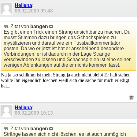
Hellena
:
06.02.2009
09:48
Zitat von
bangen
Es gibt einen Trick einen Strang unsichtbar zu machen. Du
musst Stimmen dazu bringen das Schachspielen zu
mystifizieren und darauf wie ein Fussballkommentator
posten. Da wo er jetzt ist hat er anscheinend besondere
Verbindungen, er ist dadurch in der Lage Stränge
verschwinden zu lassen und Schachspielen ist eine seiner
wenigen Ablenkungen auf die er nichts kommen lässt.
Na ja ,so schlimm ist mein Strang ja auch nicht bleibt Er halt stehen
wollte Ihn eigendlich löschen weill sich die sache für mich erledigt
hat....
Hellena
:
06.02.2009
10:13
Zitat von
bangen
Stränge lassen sich nicht löschen, es ist auch unmöglich