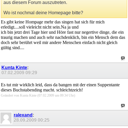
aus diesem Forum auszutreten.
Wo ist nochmal deine Homepage bitte?
Es gibt keine Hompage mehr das singen hat sich für mich
erledigt....soll vieleicht nicht sein.Na ja und
ich bin jetzt drei Tage hier und Höre fast nur negertive dinge, die ein
traurig machen und auch sehr nachdenklich, bin ein Mensch dem das
doch sehr berührt weil mir andere Menschen einfach nicht gleich
gültig sind....
Kunta Kinte
:
07.02.2009
09:29
Es tut mir wirklich leid, dass da bangen mit der einen Suppentante
dieses Buchstabending macht. schleichtzeich!
Geändert von Kunta Kinte (07.02.2009 um
09:34
Uhr)
ralexand
:
28.09.2009
00:25