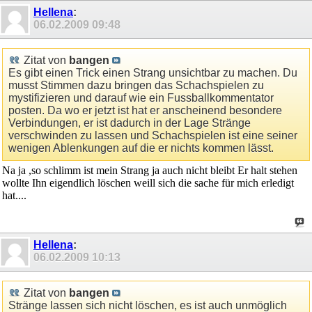
Hellena
:
06.02.2009
09:48
Zitat von
bangen
Es gibt einen Trick einen Strang unsichtbar zu machen. Du
musst Stimmen dazu bringen das Schachspielen zu
mystifizieren und darauf wie ein Fussballkommentator
posten. Da wo er jetzt ist hat er anscheinend besondere
Verbindungen, er ist dadurch in der Lage Stränge
verschwinden zu lassen und Schachspielen ist eine seiner
wenigen Ablenkungen auf die er nichts kommen lässt.
Na ja ,so schlimm ist mein Strang ja auch nicht bleibt Er halt stehen
wollte Ihn eigendlich löschen weill sich die sache für mich erledigt
hat....
Hellena
:
06.02.2009
10:13
Zitat von
bangen
Stränge lassen sich nicht löschen, es ist auch unmöglich