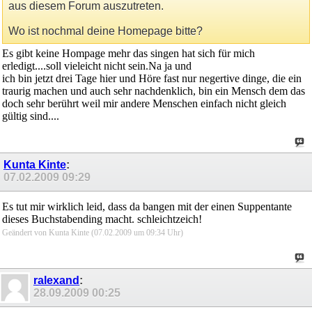
aus diesem Forum auszutreten.
Wo ist nochmal deine Homepage bitte?
Es gibt keine Hompage mehr das singen hat sich für mich
erledigt....soll vieleicht nicht sein.Na ja und
ich bin jetzt drei Tage hier und Höre fast nur negertive dinge, die ein
traurig machen und auch sehr nachdenklich, bin ein Mensch dem das
doch sehr berührt weil mir andere Menschen einfach nicht gleich
gültig sind....
Kunta Kinte
:
07.02.2009
09:29
Es tut mir wirklich leid, dass da bangen mit der einen Suppentante
dieses Buchstabending macht. schleichtzeich!
Geändert von Kunta Kinte (07.02.2009 um
09:34
Uhr)
ralexand
:
28.09.2009
00:25