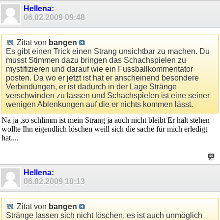
Hellena
:
06.02.2009
09:48
Zitat von
bangen
Es gibt einen Trick einen Strang unsichtbar zu machen. Du
musst Stimmen dazu bringen das Schachspielen zu
mystifizieren und darauf wie ein Fussballkommentator
posten. Da wo er jetzt ist hat er anscheinend besondere
Verbindungen, er ist dadurch in der Lage Stränge
verschwinden zu lassen und Schachspielen ist eine seiner
wenigen Ablenkungen auf die er nichts kommen lässt.
Na ja ,so schlimm ist mein Strang ja auch nicht bleibt Er halt stehen
wollte Ihn eigendlich löschen weill sich die sache für mich erledigt
hat....
Hellena
:
06.02.2009
10:13
Zitat von
bangen
Stränge lassen sich nicht löschen, es ist auch unmöglich