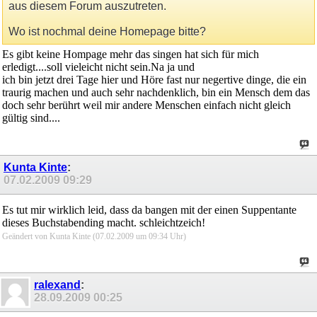
aus diesem Forum auszutreten.
Wo ist nochmal deine Homepage bitte?
Es gibt keine Hompage mehr das singen hat sich für mich
erledigt....soll vieleicht nicht sein.Na ja und
ich bin jetzt drei Tage hier und Höre fast nur negertive dinge, die ein
traurig machen und auch sehr nachdenklich, bin ein Mensch dem das
doch sehr berührt weil mir andere Menschen einfach nicht gleich
gültig sind....
Kunta Kinte
:
07.02.2009
09:29
Es tut mir wirklich leid, dass da bangen mit der einen Suppentante
dieses Buchstabending macht. schleichtzeich!
Geändert von Kunta Kinte (07.02.2009 um
09:34
Uhr)
ralexand
:
28.09.2009
00:25