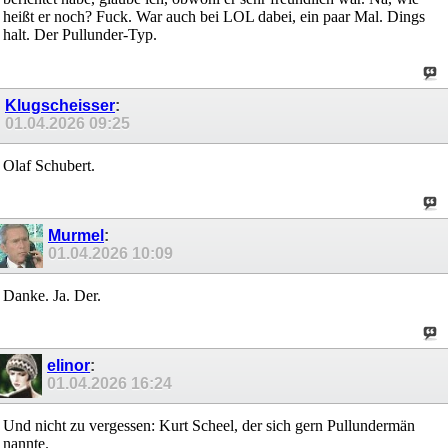
heißt er noch? Fuck. War auch bei LOL dabei, ein paar Mal. Dings
halt. Der Pullunder-Typ.
Klugscheisser
:
01.04.2026
09:25
Olaf Schubert.
Murmel
:
01.04.2026
10:09
Danke. Ja. Der.
elinor
:
01.04.2026
16:24
Und nicht zu vergessen: Kurt Scheel, der sich gern Pullundermän
nannte.