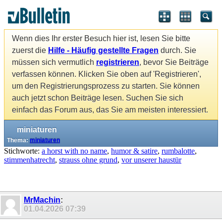
Wenn dies Ihr erster Besuch hier ist, lesen Sie bitte
zuerst die
Hilfe - Häufig gestellte Fragen
durch. Sie
müssen sich vermutlich
registrieren
, bevor Sie Beiträge
verfassen können. Klicken Sie oben auf 'Registrieren',
um den Registrierungsprozess zu starten. Sie können
auch jetzt schon Beiträge lesen. Suchen Sie sich
einfach das Forum aus, das Sie am meisten interessiert.
miniaturen
Thema:
miniaturen
Stichworte:
a horst with no name
,
humor & satire
,
rumbalotte
,
stimmenhatrecht
,
strauss ohne grund
,
vor unserer haustür
MrMachin
:
01.04.2026
07:39