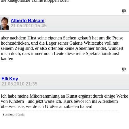
die kategorische Tonne kloppen oder?
Alberto Balsam
:
21.05.2010
15:45
aber nachdem Hirst seine eigenen Sachen gekauft hat um die Preise
hochzudrücken, und die Lager seiner Galerie Whitecube voll mit
seinem Zeug sind, er also offenbar keine Abnehmer findet, wundert
mich doch, dass immer noch Leute diese reine Spekulationskunst
kaufen
Elli Kny
:
21.05.2010
21:35
Ich habe meine Mikorsammlung an Kunst ergänzt durch einige Werke
von Kindern - und jetzt warte ich. Kurz bevor ich ins Altersheim
überwechsle, werde ich Großes anzubieten haben!
Ypsilanti-Fürstin