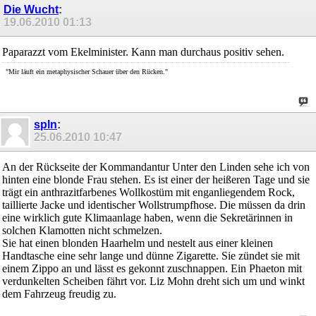
Die Wucht
:
19.06.2010
01:13
Paparazzt vom Ekelminister. Kann man durchaus positiv sehen.
"Mir läuft ein metaphysischer Schauer über den Rücken."
spln
:
25.06.2010
10:47
An der Rückseite der Kommandantur Unter den Linden sehe ich von
hinten eine blonde Frau stehen. Es ist einer der heißeren Tage und sie
trägt ein anthrazitfarbenes Wollkostüm mit enganliegendem Rock,
taillierte Jacke und identischer Wollstrumpfhose. Die müssen da drin
eine wirklich gute Klimaanlage haben, wenn die Sekretärinnen in
solchen Klamotten nicht schmelzen.
Sie hat einen blonden Haarhelm und nestelt aus einer kleinen
Handtasche eine sehr lange und dünne Zigarette. Sie zündet sie mit
einem Zippo an und lässt es gekonnt zuschnappen. Ein Phaeton mit
verdunkelten Scheiben fährt vor. Liz Mohn dreht sich um und winkt
dem Fahrzeug freudig zu.