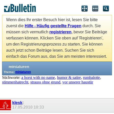
Wenn dies Ihr erster Besuch hier ist, lesen Sie bitte
zuerst die
Hilfe - Häufig gestellte Fragen
durch. Sie
müssen sich vermutlich
registrieren
, bevor Sie Beiträge
verfassen können. Klicken Sie oben auf 'Registrieren',
um den Registrierungsprozess zu starten. Sie können
auch jetzt schon Beiträge lesen. Suchen Sie sich
einfach das Forum aus, das Sie am meisten interessiert.
miniaturen
Thema:
miniaturen
Stichworte:
a horst with no name
,
humor & satire
,
rumbalotte
,
stimmenhatrecht
,
strauss ohne grund
,
vor unserer haustür
klesk
:
17.05.2010
10:33