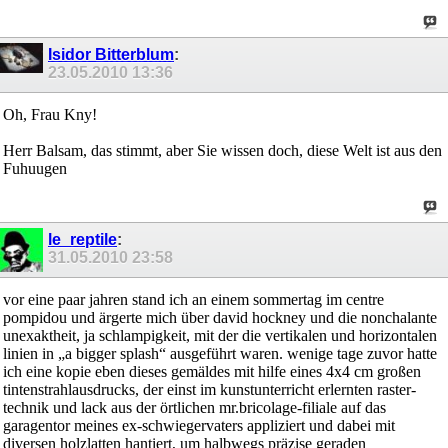
Isidor Bitterblum
:
23.05.2010
13:36
Oh, Frau Kny!
Herr Balsam, das stimmt, aber Sie wissen doch, diese Welt ist aus den
Fuhuugen
le_reptile
:
31.05.2010
23:58
vor eine paar jahren stand ich an einem sommertag im centre
pompidou und ärgerte mich über david hockney und die nonchalante
unexaktheit, ja schlampigkeit, mit der die vertikalen und horizontalen
linien in „a bigger splash“ ausgeführt waren. wenige tage zuvor hatte
ich eine kopie eben dieses gemäldes mit hilfe eines 4x4 cm großen
tintenstrahlausdrucks, der einst im kunstunterricht erlernten raster-
technik und lack aus der örtlichen mr.bricolage-filiale auf das
garagentor meines ex-schwiegervaters appliziert und dabei mit
diversen holzlatten hantiert, um halbwegs präzise geraden