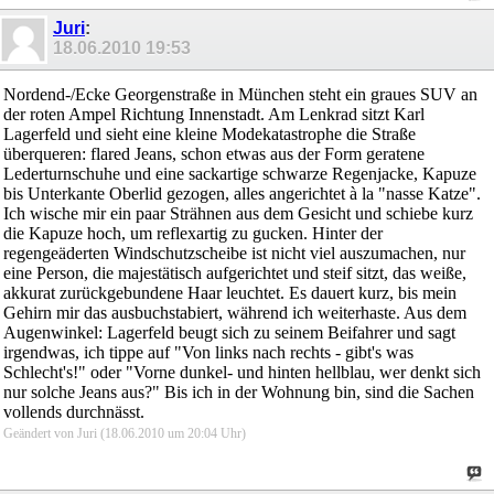
Juri
:
18.06.2010
19:53
Nordend-/Ecke Georgenstraße in München steht ein graues SUV an
der roten Ampel Richtung Innenstadt. Am Lenkrad sitzt Karl
Lagerfeld und sieht eine kleine Modekatastrophe die Straße
überqueren: flared Jeans, schon etwas aus der Form geratene
Lederturnschuhe und eine sackartige schwarze Regenjacke, Kapuze
bis Unterkante Oberlid gezogen, alles angerichtet à la "nasse Katze".
Ich wische mir ein paar Strähnen aus dem Gesicht und schiebe kurz
die Kapuze hoch, um reflexartig zu gucken. Hinter der
regengeäderten Windschutzscheibe ist nicht viel auszumachen, nur
eine Person, die majestätisch aufgerichtet und steif sitzt, das weiße,
akkurat zurückgebundene Haar leuchtet. Es dauert kurz, bis mein
Gehirn mir das ausbuchstabiert, während ich weiterhaste. Aus dem
Augenwinkel: Lagerfeld beugt sich zu seinem Beifahrer und sagt
irgendwas, ich tippe auf "Von links nach rechts - gibt's was
Schlecht's!" oder "Vorne dunkel- und hinten hellblau, wer denkt sich
nur solche Jeans aus?" Bis ich in der Wohnung bin, sind die Sachen
vollends durchnässt.
Geändert von Juri (18.06.2010 um
20:04
Uhr)