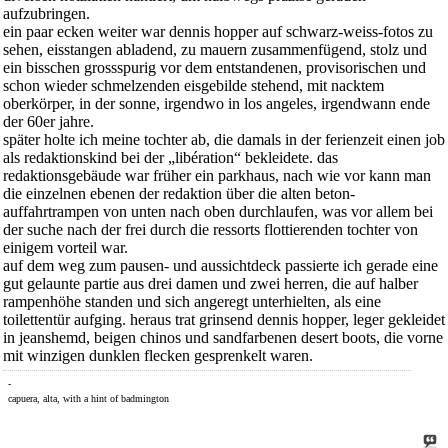
aufzubringen.
ein paar ecken weiter war dennis hopper auf schwarz-weiss-fotos zu
sehen, eisstangen abladend, zu mauern zusammenfügend, stolz und
ein bisschen grossspurig vor dem entstandenen, provisorischen und
schon wieder schmelzenden eisgebilde stehend, mit nacktem
oberkörper, in der sonne, irgendwo in los angeles, irgendwann ende
der 60er jahre.
später holte ich meine tochter ab, die damals in der ferienzeit einen job
als redaktionskind bei der „libération“ bekleidete. das
redaktionsgebäude war früher ein parkhaus, nach wie vor kann man
die einzelnen ebenen der redaktion über die alten beton-
auffahrtrampen von unten nach oben durchlaufen, was vor allem bei
der suche nach der frei durch die ressorts flottierenden tochter von
einigem vorteil war.
auf dem weg zum pausen- und aussichtdeck passierte ich gerade eine
gut gelaunte partie aus drei damen und zwei herren, die auf halber
rampenhöhe standen und sich angeregt unterhielten, als eine
toilettentür aufging. heraus trat grinsend dennis hopper, leger gekleidet
in jeanshemd, beigen chinos und sandfarbenen desert boots, die vorne
mit winzigen dunklen flecken gesprenkelt waren.
-
capuera, alta, with a hint of badmington