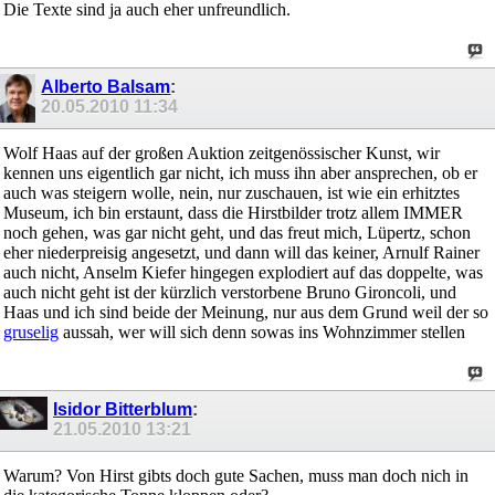
Die Texte sind ja auch eher unfreundlich.
Alberto Balsam
:
20.05.2010
11:34
Wolf Haas auf der großen Auktion zeitgenössischer Kunst, wir
kennen uns eigentlich gar nicht, ich muss ihn aber ansprechen, ob er
auch was steigern wolle, nein, nur zuschauen, ist wie ein erhitztes
Museum, ich bin erstaunt, dass die Hirstbilder trotz allem IMMER
noch gehen, was gar nicht geht, und das freut mich, Lüpertz, schon
eher niederpreisig angesetzt, und dann will das keiner, Arnulf Rainer
auch nicht, Anselm Kiefer hingegen explodiert auf das doppelte, was
auch nicht geht ist der kürzlich verstorbene Bruno Gironcoli, und
Haas und ich sind beide der Meinung, nur aus dem Grund weil der so
gruselig
aussah, wer will sich denn sowas ins Wohnzimmer stellen
Isidor Bitterblum
:
21.05.2010
13:21
Warum? Von Hirst gibts doch gute Sachen, muss man doch nich in