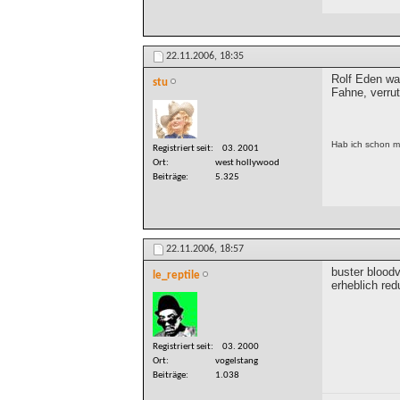
22.11.2006,
18:35
Rolf Eden war
stu
Fahne, verru
Hab ich schon ma
Registriert seit
03. 2001
Ort
west hollywood
Beiträge
5.325
22.11.2006,
18:57
buster bloodv
le_reptile
erheblich red
Registriert seit
03. 2000
Ort
vogelstang
Beiträge
1.038