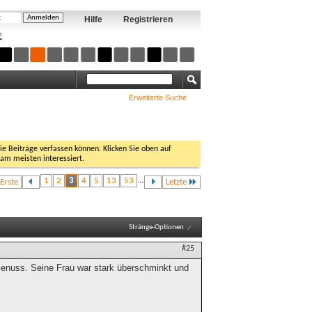
Hilfe
Registrieren
?
Erweiterte Suche
Sie Beiträge verfassen können. Klicken Sie oben auf
 am meisten interessiert.
1
2
3
4
5
13
53
...
Erste
Letzte
Stränge-Optionen
#25
Genuss. Seine Frau war stark überschminkt und