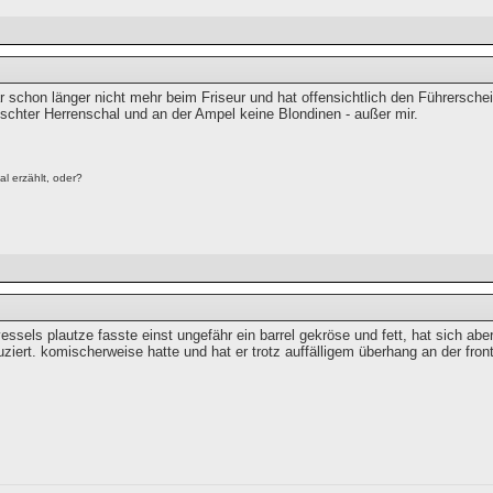
 schon länger nicht mehr beim Friseur und hat offensichtlich den Führerschei
tschter Herrenschal und an der Ampel keine Blondinen - außer mir.
l erzählt, oder?
essels plautze fasste einst ungefähr ein barrel gekröse und fett, hat sich ab
uziert. komischerweise hatte und hat er trotz auffälligem überhang an der fro