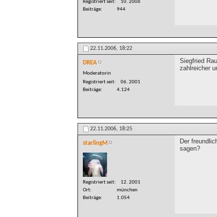
Registriert seit
10. 2006
Beiträge
944
22.11.2006,
18:22
Siegfried Rau
DREA
zahlreicher un
Moderatorin
Registriert seit
06. 2001
Beiträge
4.124
22.11.2006,
18:25
Der freundlic
starlingM
sagen?
Registriert seit
12. 2001
Ort
münchen
Beiträge
1.054