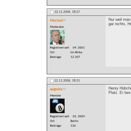
22.11.2006,
18:27
Nur weil man
Murmel
gar nichts, He
Moderater
Registriert seit
04. 2001
Ort
Im Afrika
Beiträge
12.207
22.11.2006,
18:31
Henry Hübche
augusto
Platz. Er bes
Member
Registriert seit
02. 2004
Ort
Berlin
Beiträge
136