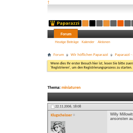
†
Forum
Heutige Beiträge
Kalender
Aktionen
Forum
Wir höflichen Paparazzi
Paparazzi 
Wenn dies Ihr erster Besuch hier ist, lesen Sie bitte zuer
'Registrieren', um den Registrierungsprozess zu starten.
Thema:
miniaturen
22.11.2006,
18:08
Willy Millow
Klugscheisser
ansonsten au