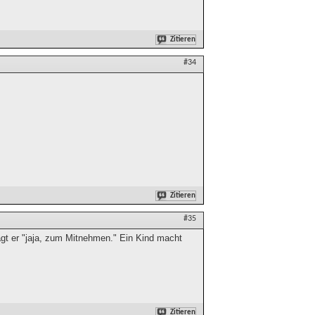
Zitieren
#34
Zitieren
#35
agt er "jaja, zum Mitnehmen." Ein Kind macht
Zitieren