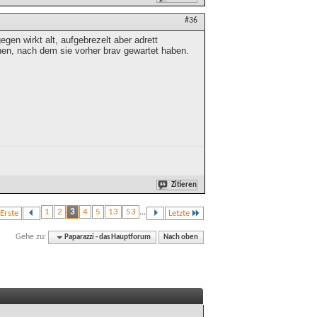
#36
gen wirkt alt, aufgebrezelt aber adrett
chen, nach dem sie vorher brav gewartet haben.
Zitieren
1
2
3
4
5
13
53
...
Erste
Letzte
Gehe zu:
Paparazzi - das Hauptforum
Nach oben