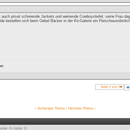
t auch privat schreiende Jackets und weinende Cowboystiefel, seine Frau dage
ide bestellen sich beim Oebel Bäcker in der Kö-Galerie ein Fleischwurstbröt
er.
Seite 3 von 90
«
Vorheriges Thema
|
Nächstes Thema
»
utzer: 0, Gäste: 1)