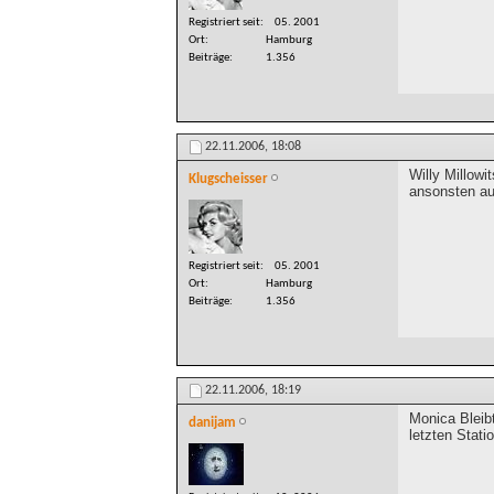
Registriert seit
05. 2001
Ort
Hamburg
Beiträge
1.356
22.11.2006,
18:08
Willy Millow
Klugscheisser
ansonsten au
Registriert seit
05. 2001
Ort
Hamburg
Beiträge
1.356
22.11.2006,
18:19
Monica Bleib
danijam
letzten Stati