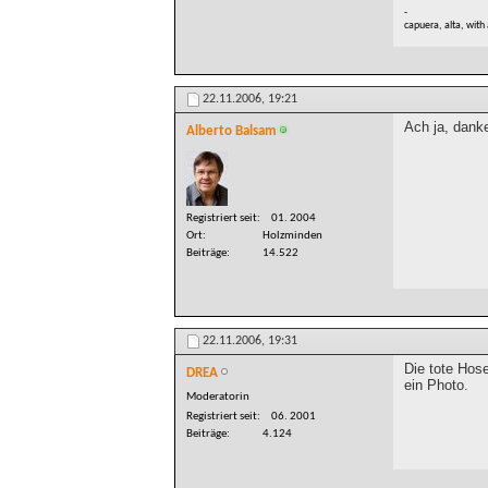
-
capuera, alta, with
22.11.2006,
19:21
Ach ja, danke
Alberto Balsam
Registriert seit
01. 2004
Ort
Holzminden
Beiträge
14.522
22.11.2006,
19:31
Die tote Hos
DREA
ein Photo.
Moderatorin
Registriert seit
06. 2001
Beiträge
4.124