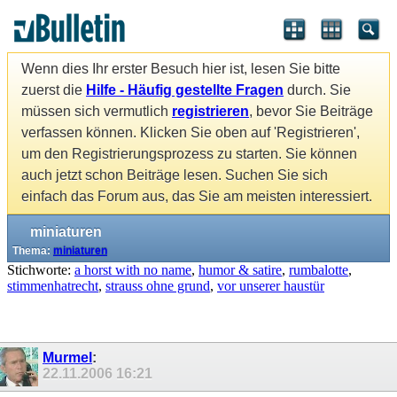
Wenn dies Ihr erster Besuch hier ist, lesen Sie bitte
zuerst die
Hilfe - Häufig gestellte Fragen
durch. Sie
müssen sich vermutlich
registrieren
, bevor Sie Beiträge
verfassen können. Klicken Sie oben auf 'Registrieren',
um den Registrierungsprozess zu starten. Sie können
auch jetzt schon Beiträge lesen. Suchen Sie sich
einfach das Forum aus, das Sie am meisten interessiert.
miniaturen
Thema:
miniaturen
Stichworte:
a horst with no name
,
humor & satire
,
rumbalotte
,
stimmenhatrecht
,
strauss ohne grund
,
vor unserer haustür
Murmel
:
22.11.2006
16:21