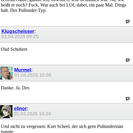
heißt er noch? Fuck. War auch bei LOL dabei, ein paar Mal. Dings
halt. Der Pullunder-Typ.
Klugscheisser
:
01.04.2026
09:25
Olaf Schubert.
Murmel
:
01.04.2026
10:09
Danke. Ja. Der.
elinor
:
01.04.2026
16:24
Und nicht zu vergessen: Kurt Scheel, der sich gern Pullundermän
nannte.