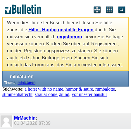
Wenn dies Ihr erster Besuch hier ist, lesen Sie bitte
zuerst die
Hilfe - Häufig gestellte Fragen
durch. Sie
müssen sich vermutlich
registrieren
, bevor Sie Beiträge
verfassen können. Klicken Sie oben auf 'Registrieren',
um den Registrierungsprozess zu starten. Sie können
auch jetzt schon Beiträge lesen. Suchen Sie sich
einfach das Forum aus, das Sie am meisten interessiert.
miniaturen
Thema:
miniaturen
Stichworte:
a horst with no name
,
humor & satire
,
rumbalotte
,
stimmenhatrecht
,
strauss ohne grund
,
vor unserer haustür
MrMachin
:
01.04.2026
07:39