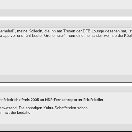
emeier!", meine Kollegin, die ihn am Tresen der DFB Lounge gesehen hat, ist 
 knapp vor uns fünf Leute "Grönemeier" murmelnd ineinander, weil sie die Köp
- Friedrichs-Preis 2008 an NDR-Fernsehreporter Eric Friedler
t anwesend. Die sonstigen Kultur-Schaffenden schon.
 hält die laudatio.