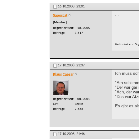
16.10.2008,
23:01
...
Saposcat
[Member]
Registriert seit
10. 2005
Beiträge
1.617
Geändert von Sa
17.10.2008,
21:37
Ich muss sch
Klaus Caesar
"Am schlimms
"Der war gar 
"Ach, der war
"Das war Atz
Registriert seit
08. 2001
Ort
Berlin
Es gibt es a
Beiträge
7.666
17.10.2008,
21:46