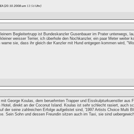
REA (20.10.2008 um
13:56
Uhr)
 kleinem Begleitertrupp ist Bundeskanzler Gusenbauer im Prater unterwegs, 
 kleiner weisser Terrier, ich überhole den Nochkanzler, ein paar Meter weiter
h warne sie, dass ihr gleich der Kanzler mit Hund entgegen kommen wird, "Wo
xi mit George Koulas, dem beruehmten Trapper und Eisskulpturkuenstler aus 
 Hotel, direkt an der Coconut Island. Koulas ist sehr schlecht rasiert, auch 
uf der seine zahlreichen Erfolge aufgelistet sind, '1997 Artists Choice Multi B
ke. Sein Sohn und dessen Freundin sitzen auch im Taxi, sie sind uebergewich