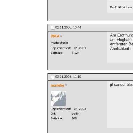
Das Ei läßt sich au
02.11.2008,
13:44
Am Eröffnungs
DREA
am Flughafen
Moderatorin
entfernten Be
Ähnlichkeit m
Registriert seit
06. 2001
Beiträge
4.124
03.11.2008,
11:10
jil sander b
marieke
Registriert seit
04. 2003
Ort
berlin
Beiträge
805