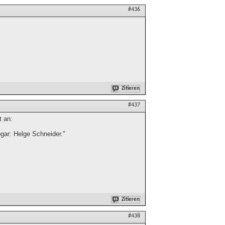
#436
Zitieren
#437
t an:
gar: Helge Schneider."
Zitieren
#438