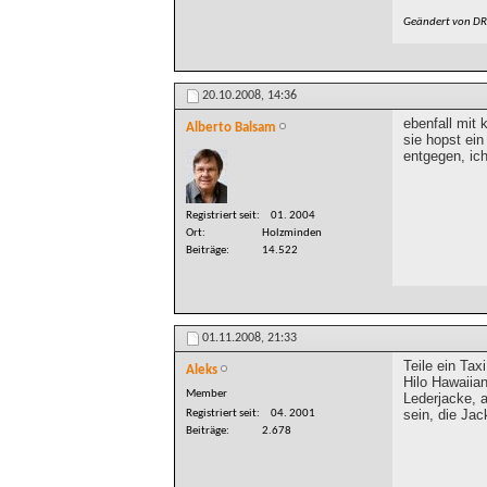
Geändert von D
20.10.2008,
14:36
ebenfall mit
Alberto Balsam
sie hopst ein
entgegen, ic
Registriert seit
01. 2004
Ort
Holzminden
Beiträge
14.522
01.11.2008,
21:33
Teile ein Ta
Aleks
Hilo Hawaiian
Member
Lederjacke, a
sein, die Jac
Registriert seit
04. 2001
Beiträge
2.678