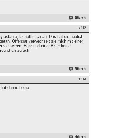
Zitieren
#442
luxtante, lächelt mich an. Das hat sie neulich
etan. Offenbar verwechselt sie mich mit einer
viel wirrem Haar und einer Brille keine
freundlich zurück.
Zitieren
#443
 hat dünne beine.
Zitieren