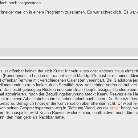
 doch noch losgeworden:
chneider war ich in einem Programm zusammen. Es war schrecklich. Es war e
 ist offenbar keiner, der sich Kunst für sein eines oder anderes Haus einfac
e (Kunstmesse in London mit rasant vielen Marktgrößen) ist er mit einem klei
d offenbar Termine mit verschiedenen Galeristen vereinbart. Bei Gladstone jede
ellungsrunde extrem locker, doch Servilität bzw. vorsichtige Vorfreude auf v
r. Den leicht gebeugten Rücken und sein Uriah Heep-mässiges Händerreiben sol
al abtrainieren. Nach der Begüßungsberührung steckt Keanu Reeves eine Hand
ht in seinen Arbeitsstiefeln ein bisschen schief nach innen. Die Scherze des 
elache. Behaglich findet er die Konversation aber offenbar nicht: Er wippt le
h von seinen Gesprächspartnern weg in Richtung Wand, wo die
Arbeit
hängt, weg
ere Schauspieler wirkt Keanu Reeves weder kleiner, unattraktiver noch dümmer
nn, den man gern als Nachbar hätte.