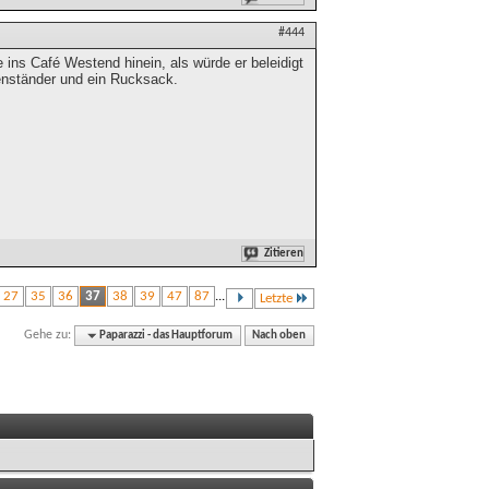
#444
 ins Café Westend hinein, als würde er beleidigt
enständer und ein Rucksack.
Zitieren
27
35
36
37
38
39
47
87
...
Letzte
Gehe zu:
Paparazzi - das Hauptforum
Nach oben