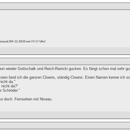
poscat (04.12.2010 um
09:07
Uhr)
on wieder Gottschalk und Reich-Ranicki gucken. Es fängt schon mal sehr gu
ten fand ich die ganzen Clowns, ständig Clowns. Einen Namen kenne ich so
nicht da."
 nicht da?"
e Schröder."
lso doch: Fernsehen mit Niveau.