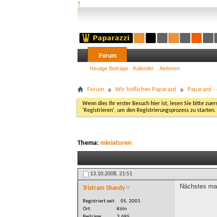
†
Forum
Heutige Beiträge
Kalender
Aktionen
Forum
Wir höflichen Paparazzi
Paparazzi 
Wenn dies Ihr erster Besuch hier ist, lesen Sie bitte zuer
'Registrieren', um den Registrierungsprozess zu starten.
Thema:
miniaturen
13.10.2008,
21:51
Nächstes mal
Tristram Shandy
Registriert seit
05. 2001
Ort
Köln
Beiträge
3.685