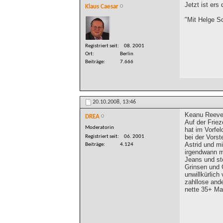
Jetzt ist ers
Klaus Caesar
"Mit Helge S
Registriert seit
08. 2001
Ort
Berlin
Beiträge
7.666
20.10.2008,
13:46
Keanu Reeves
DREA
Auf der Friez
Moderatorin
hat im Vorfel
bei der Vorst
Registriert seit
06. 2001
Astrid und mi
Beiträge
4.124
irgendwann m
Jeans und ste
Grinsen und G
unwillkürlic
zahllose and
nette 35+ Ma