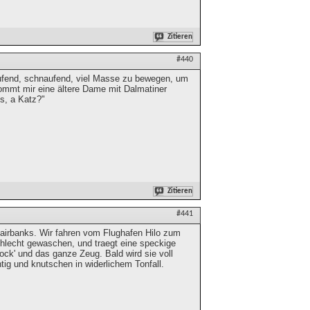
Zitieren
#440
laufend, schnaufend, viel Masse zu bewegen, um
 kommt mir eine ältere Dame mit Dalmatiner
s, a Katz?"
Zitieren
#441
Fairbanks. Wir fahren vom Flughafen Hilo zum
schlecht gewaschen, und traegt eine speckige
lock' und das ganze Zeug. Bald wird sie voll
tig und knutschen in widerlichem Tonfall.