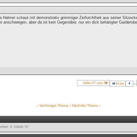
 Halmer schaut mit demonstrativ grimmiger Zerfurchtheit aus seiner Sitzecke
r anschweigen, aber da ist kein Gegenüber, nur ein dick behängter Garderob
Seite 37 von 90
...
Erste
«
Vorheriges Thema
|
Nächstes Thema
»
utzer: 0, Gäste: 5)