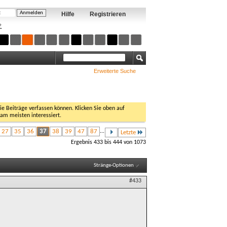
Hilfe
Registrieren
?
Erweiterte Suche
Sie Beiträge verfassen können. Klicken Sie oben auf
 am meisten interessiert.
27
35
36
37
38
39
47
87
...
Letzte
Ergebnis 433 bis 444 von 1073
Stränge-Optionen
#433