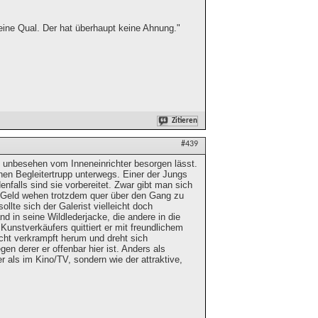
ine Qual. Der hat überhaupt keine Ahnung."
Zitieren
#439
h unbesehen vom Inneneinrichter besorgen lässt.
nen Begleitertrupp unterwegs. Einer der Jungs
nfalls sind sie vorbereitet. Zwar gibt man sich
iel Geld wehen trotzdem quer über den Gang zu
lte sich der Galerist vielleicht doch
 in seine Wildlederjacke, die andere in die
Kunstverkäufers quittiert er mit freundlichem
icht verkrampft herum und dreht sich
en derer er offenbar hier ist. Anders als
 als im Kino/TV, sondern wie der attraktive,