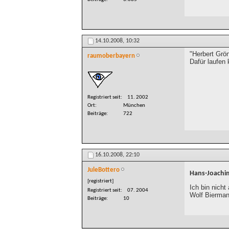
14.10.2008,
10:32
"Herbert Grön
raumoberbayern
Dafür laufen
Registriert seit
11. 2002
Ort
München
Beiträge
722
16.10.2008,
22:10
JuleBottero
Hans-Joachim
[registriert]
Ich bin nich
Registriert seit
07. 2004
Wolf Biermann
Beiträge
10