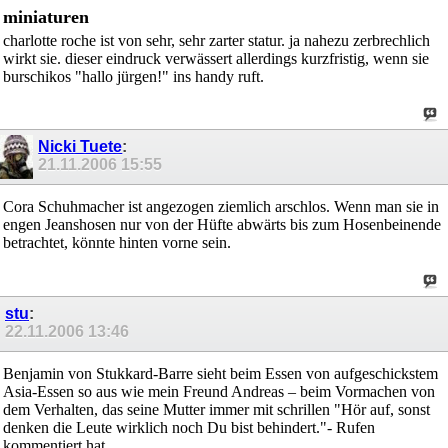
miniaturen
charlotte roche ist von sehr, sehr zarter statur. ja nahezu zerbrechlich
wirkt sie. dieser eindruck verwässert allerdings kurzfristig, wenn sie
burschikos "hallo jürgen!" ins handy ruft.
Nicki Tuete
:
21.11.2006
15:55
Cora Schuhmacher ist angezogen ziemlich arschlos. Wenn man sie in
engen Jeanshosen nur von der Hüfte abwärts bis zum Hosenbeinende
betrachtet, könnte hinten vorne sein.
stu
:
22.11.2006
13:46
Benjamin von Stukkard-Barre sieht beim Essen von aufgeschickstem
Asia-Essen so aus wie mein Freund Andreas – beim Vormachen von
dem Verhalten, das seine Mutter immer mit schrillen "Hör auf, sonst
denken die Leute wirklich noch Du bist behindert."- Rufen
kommentiert hat.