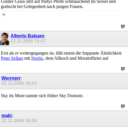
Günter Grass sitzt auf Partys Pfeife schmauchend im Sessel und
grabscht bei Gelegenheit nach jungen Frauen.
ys
Alberto Balsam
:
22.11.2006
15:47
Erst als er weitergegangen ist, fällt einem die frappante Ähnlichkeit
Peter Sellars
mit
Neelix
, dem Allkoch und Moraloffizier auf
Werrnerr
:
22.11.2006
16:03
Sky du Mont nannte sich früher Sky Dumont.
maki
:
22.11.2006
16:06