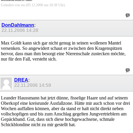
Geändert von stu (05.12.2006 um
18:38
Uhr)
DonDahlmann
:
22.11.2006
14:28
Max Goldt kann sich gar nicht genug in seinen wollenen Mantel
versenken. So angewidert schaut er zwischen den Kragenspitzen
hervor, dass man ihm besorgt eine Nierenschale zustecken möchte,
nur für den Fall, versteht sich.
DREA
:
22.11.2006
14:59
Leander Haussmann hat jetzt dünne, fisselige Haare und auf seinem
Oberkopf eine kreisrunde Ausfallzone. Hätte mir auch schon vor drei
Wochen auffallen können, aber da stand er halt nicht direkt neben
vollschopfigen und bis zum Anschlag gegelten Jungvertrieblern am
Gepäckband. Gut, dass sich diese hochgewachsene, schmale
Schickblondine nicht zu mir gestellt hat.