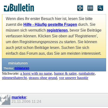
Wenn dies Ihr erster Besuch hier ist, lesen Sie bitte
zuerst die
Hilfe - Häufig gestellte Fragen
durch. Sie
müssen sich vermutlich
registrieren
, bevor Sie Beiträge
verfassen können. Klicken Sie oben auf 'Registrieren',
um den Registrierungsprozess zu starten. Sie können
auch jetzt schon Beiträge lesen. Suchen Sie sich
einfach das Forum aus, das Sie am meisten interessiert.
miniaturen
Thema:
miniaturen
Stichworte:
a horst with no name
,
humor & satire
,
rumbalotte
,
stimmenhatrecht
,
strauss ohne grund
,
vor unserer haustür
marieke
:
21.11.2006
11:24