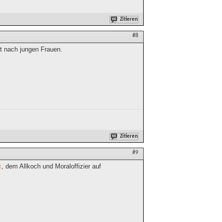
Zitieren
#8
t nach jungen Frauen.
Zitieren
#9
x
, dem Allkoch und Moraloffizier auf