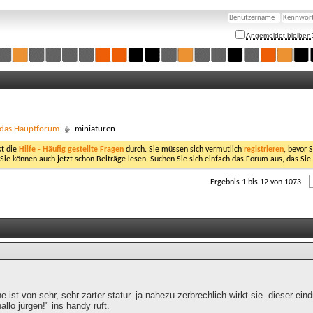
Angemeldet bleiben
- das Hauptforum
miniaturen
st die
Hilfe - Häufig gestellte Fragen
durch. Sie müssen sich vermutlich
registrieren
, bevor 
 Sie können auch jetzt schon Beiträge lesen. Suchen Sie sich einfach das Forum aus, das Sie
Ergebnis 1 bis 12 von 1073
he ist von sehr, sehr zarter statur. ja nahezu zerbrechlich wirkt sie. dieser ein
allo jürgen!" ins handy ruft.