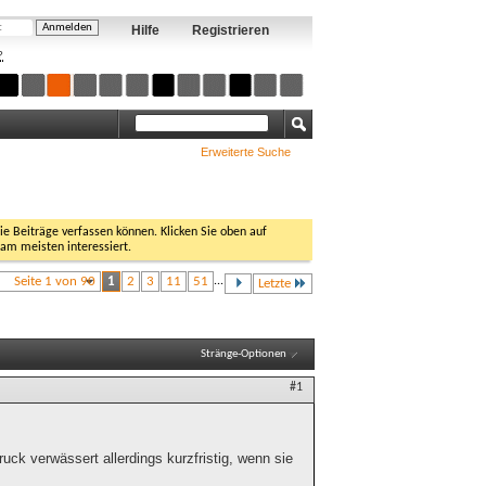
Hilfe
Registrieren
?
Erweiterte Suche
Sie Beiträge verfassen können. Klicken Sie oben auf
 am meisten interessiert.
Seite 1 von 90
1
2
3
11
51
...
Letzte
Stränge-Optionen
#1
druck verwässert allerdings kurzfristig, wenn sie