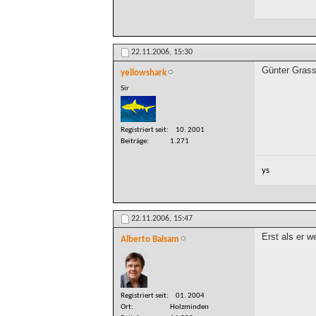
22.11.2006,
15:30
Günter Grass
yellowshark
Sir
Registriert seit
10. 2001
Beiträge
1.271
ys
22.11.2006,
15:47
Erst als er w
Alberto Balsam
Registriert seit
01. 2004
Ort
Holzminden