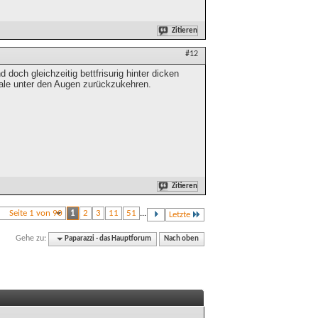
Zitieren
#12
doch gleichzeitig bettfrisurig hinter dicken
ale unter den Augen zurückzukehren.
Zitieren
Seite 1 von 90
1
2
3
11
51
...
Letzte
Gehe zu:
Paparazzi - das Hauptforum
Nach oben