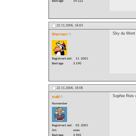
Beiträge
14.522
22.11.2006,
16:03
Sky du Mont 
Werrnerr
Registriert seit
11. 2001
Beiträge
3.590
22.11.2006,
16:06
Sophie Rois 
maki
Nomember
Registriert seit
03. 2001
Ort
wien
Beiträge
3.905