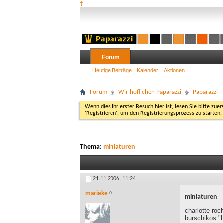
†
Forum
Heutige Beiträge
Kalender
Aktionen
Forum
Wir höflichen Paparazzi
Paparazzi 
Wenn dies Ihr erster Besuch hier ist, lesen Sie bitte zuer
'Registrieren', um den Registrierungsprozess zu starten.
Thema:
miniaturen
21.11.2006,
11:24
marieke
miniaturen
charlotte roc
burschikos "h