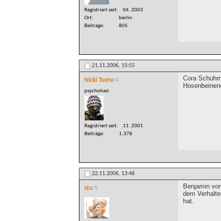
Registriert seit
04. 2003
Ort
berlin
Beiträge
805
21.11.2006,
15:55
Cora Schuhma
Nicki Tuete
Hosenbeinend
psychohasi
Registriert seit
11. 2001
Beiträge
1.378
22.11.2006,
13:46
Benjamin von
stu
dem Verhalten
hat.