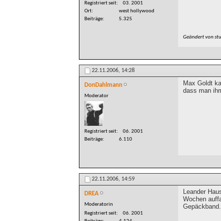
Registriert seit
03. 2001
Ort
west hollywood
Beiträge
5.325
Geändert von st
22.11.2006,
14:28
Max Goldt ka
DonDahlmann
dass man ihm
Moderator
Registriert seit
06. 2001
Beiträge
6.110
22.11.2006,
14:59
Leander Haus
DREA
Wochen auffal
Moderatorin
Gepäckband. 
Registriert seit
06. 2001