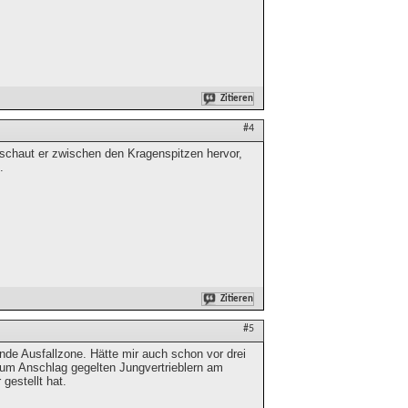
Zitieren
#4
 schaut er zwischen den Kragenspitzen hervor,
.
Zitieren
#5
nde Ausfallzone. Hätte mir auch schon vor drei
 zum Anschlag gegelten Jungvertrieblern am
estellt hat.