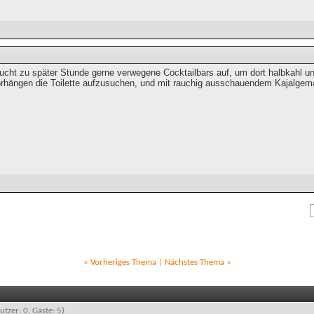
cht zu später Stunde gerne verwegene Cocktailbars auf, um dort halbkahl und 
rhängen die Toilette aufzusuchen, und mit rauchig ausschauendem Kajalgem
«
Vorheriges Thema
|
Nächstes Thema
»
utzer: 0, Gäste: 5)