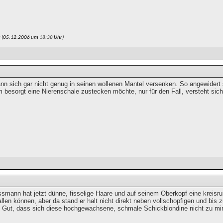
u (05.12.2006 um
18:38
Uhr)
nn sich gar nicht genug in seinen wollenen Mantel versenken. So angewidert
 besorgt eine Nierenschale zustecken möchte, nur für den Fall, versteht sich
smann hat jetzt dünne, fisselige Haare und auf seinem Oberkopf eine kreisru
len können, aber da stand er halt nicht direkt neben vollschopfigen und bis
Gut, dass sich diese hochgewachsene, schmale Schickblondine nicht zu mir g