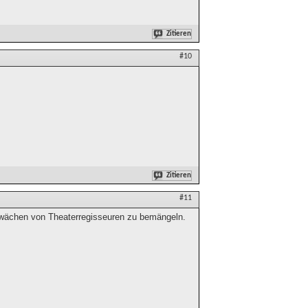
Zitieren
#10
Zitieren
#11
chwächen von Theaterregisseuren zu bemängeln.