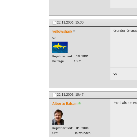
22.11.2006,
15:30
Günter Grass
yellowshark
Sir
Registriert seit
10. 2001
Beiträge
1.271
ys
22.11.2006,
15:47
Erst als er w
Alberto Balsam
Registriert seit
01. 2004
Ort
Holzminden