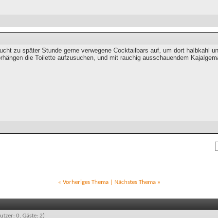
cht zu später Stunde gerne verwegene Cocktailbars auf, um dort halbkahl und 
rhängen die Toilette aufzusuchen, und mit rauchig ausschauendem Kajalgem
«
Vorheriges Thema
|
Nächstes Thema
»
utzer: 0, Gäste: 2)