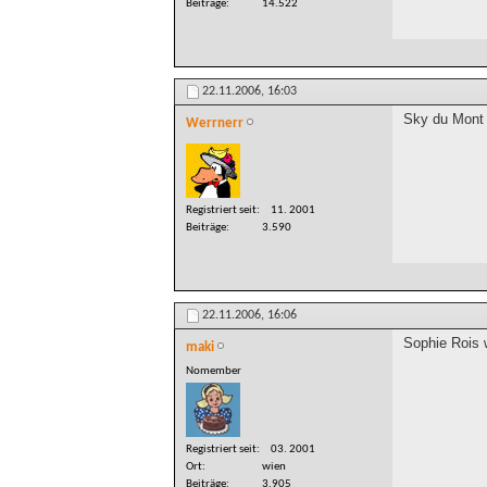
Beiträge
14.522
22.11.2006,
16:03
Sky du Mont 
Werrnerr
Registriert seit
11. 2001
Beiträge
3.590
22.11.2006,
16:06
Sophie Rois 
maki
Nomember
Registriert seit
03. 2001
Ort
wien
Beiträge
3.905