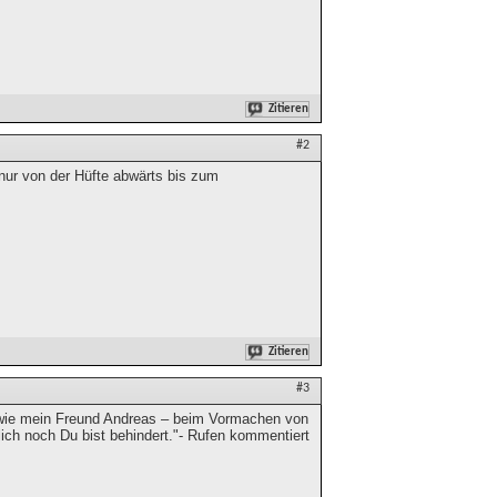
Zitieren
#2
ur von der Hüfte abwärts bis zum
Zitieren
#3
wie mein Freund Andreas – beim Vormachen von
lich noch Du bist behindert."- Rufen kommentiert