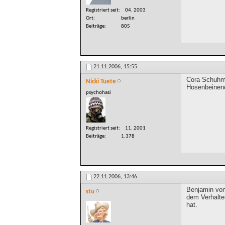
Registriert seit
04. 2003
Ort
berlin
Beiträge
805
21.11.2006,
15:55
Cora Schuhma
Nicki Tuete
Hosenbeinend
psychohasi
Registriert seit
11. 2001
Beiträge
1.378
22.11.2006,
13:46
Benjamin von
stu
dem Verhalten
hat.