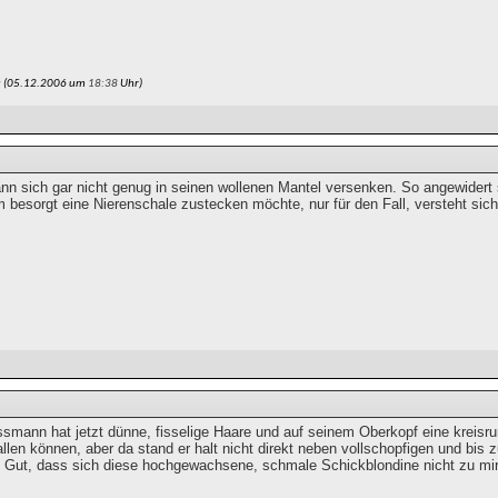
u (05.12.2006 um
18:38
Uhr)
nn sich gar nicht genug in seinen wollenen Mantel versenken. So angewidert
 besorgt eine Nierenschale zustecken möchte, nur für den Fall, versteht sich
smann hat jetzt dünne, fisselige Haare und auf seinem Oberkopf eine kreisru
len können, aber da stand er halt nicht direkt neben vollschopfigen und bis
Gut, dass sich diese hochgewachsene, schmale Schickblondine nicht zu mir g