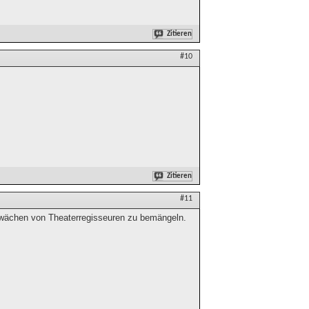
Zitieren
#10
Zitieren
#11
chwächen von Theaterregisseuren zu bemängeln.