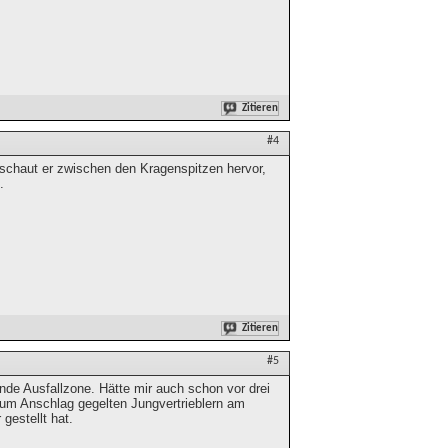
Zitieren
#4
 schaut er zwischen den Kragenspitzen hervor,
.
Zitieren
#5
nde Ausfallzone. Hätte mir auch schon vor drei
 zum Anschlag gegelten Jungvertrieblern am
estellt hat.