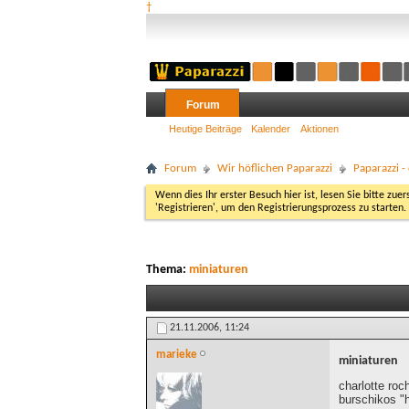
†
Forum
Heutige Beiträge
Kalender
Aktionen
Forum
Wir höflichen Paparazzi
Paparazzi 
Wenn dies Ihr erster Besuch hier ist, lesen Sie bitte zuer
'Registrieren', um den Registrierungsprozess zu starten.
Thema:
miniaturen
21.11.2006,
11:24
marieke
miniaturen
charlotte roc
burschikos "h