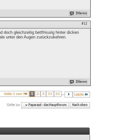
Zitieren
#12
doch gleichzeitig bettfrisurig hinter dicken
ale unter den Augen zurückzukehren.
Zitieren
Seite 1 von 90
1
2
3
11
51
...
Letzte
Gehe zu:
Paparazzi - das Hauptforum
Nach oben