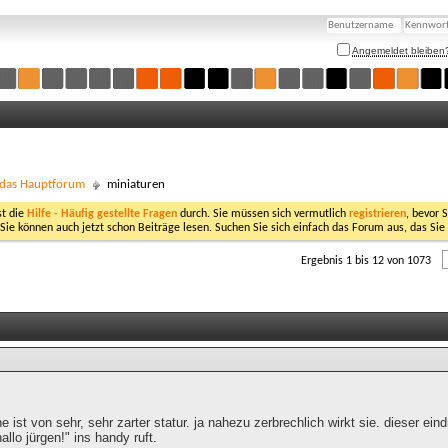
Angemeldet bleiben
- das Hauptforum
miniaturen
st die
Hilfe - Häufig gestellte Fragen
durch. Sie müssen sich vermutlich
registrieren
, bevor 
 Sie können auch jetzt schon Beiträge lesen. Suchen Sie sich einfach das Forum aus, das Sie
Ergebnis 1 bis 12 von 1073
he ist von sehr, sehr zarter statur. ja nahezu zerbrechlich wirkt sie. dieser ein
allo jürgen!" ins handy ruft.