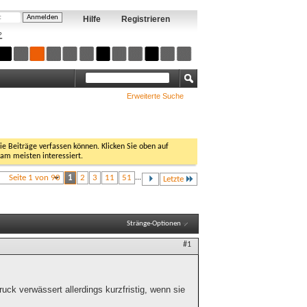
Hilfe
Registrieren
?
Erweiterte Suche
Sie Beiträge verfassen können. Klicken Sie oben auf
 am meisten interessiert.
Seite 1 von 90
1
2
3
11
51
...
Letzte
Stränge-Optionen
#1
druck verwässert allerdings kurzfristig, wenn sie