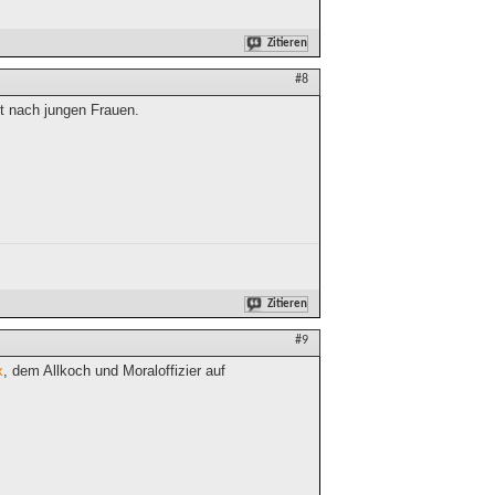
Zitieren
#8
t nach jungen Frauen.
Zitieren
#9
x
, dem Allkoch und Moraloffizier auf