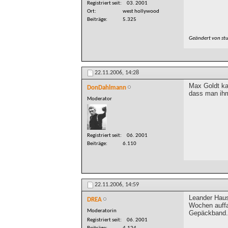
Registriert seit
03. 2001
Ort
west hollywood
Beiträge
5.325
Geändert von st
22.11.2006,
14:28
Max Goldt ka
DonDahlmann
dass man ihm
Moderator
Registriert seit
06. 2001
Beiträge
6.110
22.11.2006,
14:59
Leander Haus
DREA
Wochen auffal
Moderatorin
Gepäckband. 
Registriert seit
06. 2001