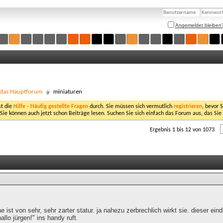
Angemeldet bleiben
- das Hauptforum
miniaturen
st die
Hilfe - Häufig gestellte Fragen
durch. Sie müssen sich vermutlich
registrieren
, bevor 
 Sie können auch jetzt schon Beiträge lesen. Suchen Sie sich einfach das Forum aus, das Sie
Ergebnis 1 bis 12 von 1073
he ist von sehr, sehr zarter statur. ja nahezu zerbrechlich wirkt sie. dieser ein
allo jürgen!" ins handy ruft.