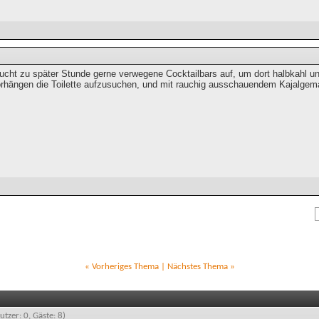
cht zu später Stunde gerne verwegene Cocktailbars auf, um dort halbkahl und 
rhängen die Toilette aufzusuchen, und mit rauchig ausschauendem Kajalgem
«
Vorheriges Thema
|
Nächstes Thema
»
utzer: 0, Gäste: 8)