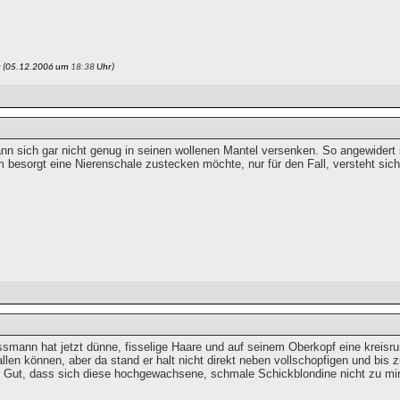
u (05.12.2006 um
18:38
Uhr)
nn sich gar nicht genug in seinen wollenen Mantel versenken. So angewidert
 besorgt eine Nierenschale zustecken möchte, nur für den Fall, versteht sich
smann hat jetzt dünne, fisselige Haare und auf seinem Oberkopf eine kreisru
len können, aber da stand er halt nicht direkt neben vollschopfigen und bis
Gut, dass sich diese hochgewachsene, schmale Schickblondine nicht zu mir g