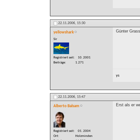
22.11.2006,
15:30
Günter Grass
yellowshark
Sir
Registriert seit
10. 2001
Beiträge
1.271
ys
22.11.2006,
15:47
Erst als er w
Alberto Balsam
Registriert seit
01. 2004
Ort
Holzminden