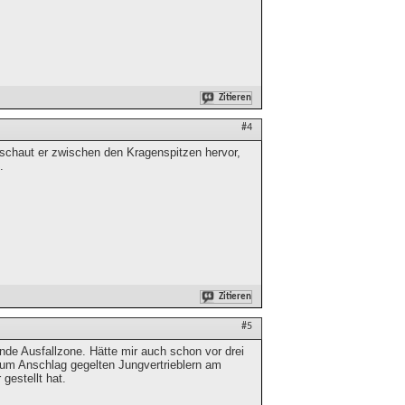
Zitieren
#4
 schaut er zwischen den Kragenspitzen hervor,
.
Zitieren
#5
nde Ausfallzone. Hätte mir auch schon vor drei
 zum Anschlag gegelten Jungvertrieblern am
estellt hat.