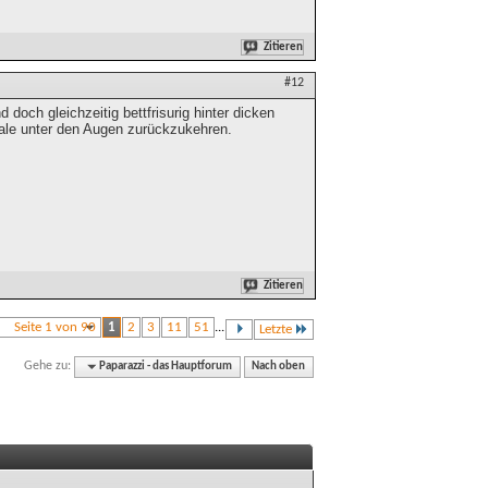
Zitieren
#12
doch gleichzeitig bettfrisurig hinter dicken
ale unter den Augen zurückzukehren.
Zitieren
Seite 1 von 90
1
2
3
11
51
...
Letzte
Gehe zu:
Paparazzi - das Hauptforum
Nach oben