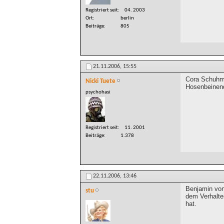
Registriert seit
04. 2003
Ort
berlin
Beiträge
805
21.11.2006,
15:55
Cora Schuhma
Nicki Tuete
Hosenbeinend
psychohasi
Registriert seit
11. 2001
Beiträge
1.378
22.11.2006,
13:46
Benjamin von
stu
dem Verhalten
hat.