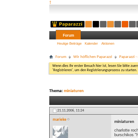
†
Forum
Heutige Beiträge
Kalender
Aktionen
Forum
Wir höflichen Paparazzi
Paparazzi 
Wenn dies Ihr erster Besuch hier ist, lesen Sie bitte zuer
'Registrieren', um den Registrierungsprozess zu starten.
Thema:
miniaturen
21.11.2006,
11:24
marieke
miniaturen
charlotte roc
burschikos "h