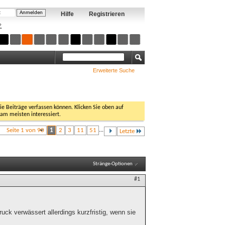
Hilfe
Registrieren
?
Erweiterte Suche
Sie Beiträge verfassen können. Klicken Sie oben auf
 am meisten interessiert.
Seite 1 von 90
1
2
3
11
51
...
Letzte
Stränge-Optionen
#1
druck verwässert allerdings kurzfristig, wenn sie