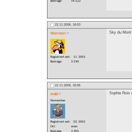
Beiträge
14.522
22.11.2006,
16:03
Sky du Mont 
Werrnerr
Registriert seit
11. 2001
Beiträge
3.590
22.11.2006,
16:06
Sophie Rois 
maki
Nomember
Registriert seit
03. 2001
Ort
wien
Beiträge
3.905