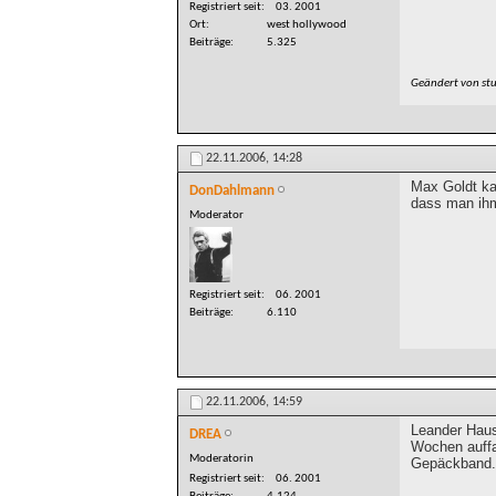
Registriert seit
03. 2001
Ort
west hollywood
Beiträge
5.325
Geändert von st
22.11.2006,
14:28
Max Goldt ka
DonDahlmann
dass man ihm
Moderator
Registriert seit
06. 2001
Beiträge
6.110
22.11.2006,
14:59
Leander Haus
DREA
Wochen auffal
Moderatorin
Gepäckband. 
Registriert seit
06. 2001