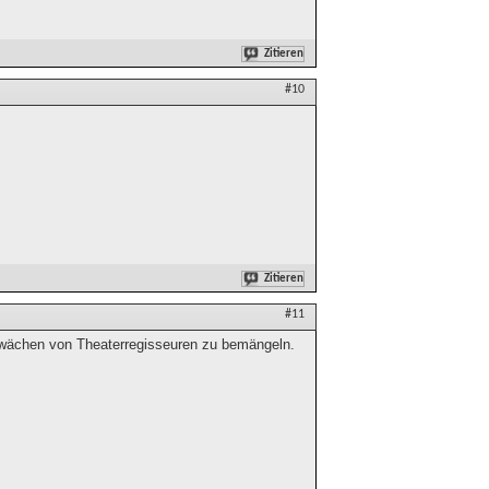
Zitieren
#10
Zitieren
#11
chwächen von Theaterregisseuren zu bemängeln.