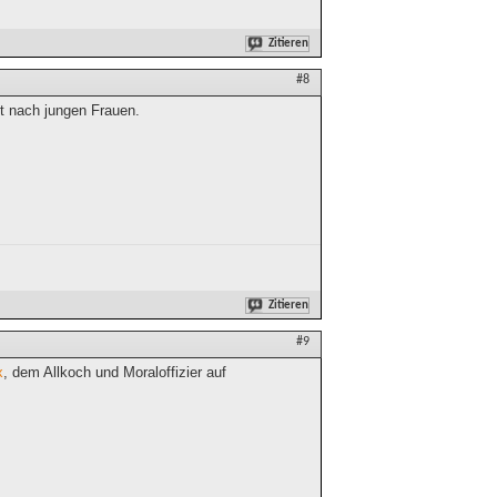
Zitieren
#8
t nach jungen Frauen.
Zitieren
#9
x
, dem Allkoch und Moraloffizier auf