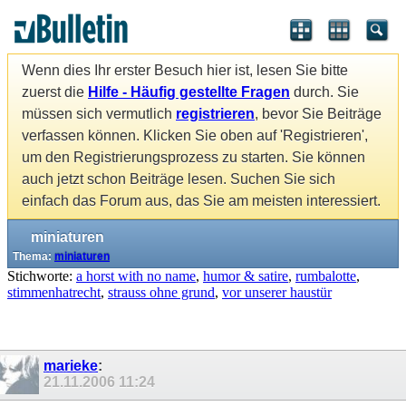
Wenn dies Ihr erster Besuch hier ist, lesen Sie bitte
zuerst die
Hilfe - Häufig gestellte Fragen
durch. Sie
müssen sich vermutlich
registrieren
, bevor Sie Beiträge
verfassen können. Klicken Sie oben auf 'Registrieren',
um den Registrierungsprozess zu starten. Sie können
auch jetzt schon Beiträge lesen. Suchen Sie sich
einfach das Forum aus, das Sie am meisten interessiert.
miniaturen
Thema:
miniaturen
Stichworte:
a horst with no name
,
humor & satire
,
rumbalotte
,
stimmenhatrecht
,
strauss ohne grund
,
vor unserer haustür
marieke
:
21.11.2006
11:24