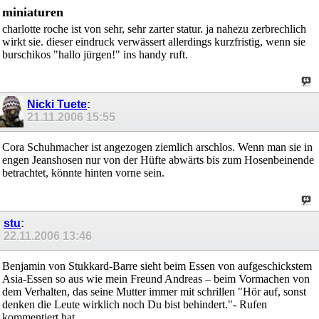
miniaturen
charlotte roche ist von sehr, sehr zarter statur. ja nahezu zerbrechlich
wirkt sie. dieser eindruck verwässert allerdings kurzfristig, wenn sie
burschikos "hallo jürgen!" ins handy ruft.
Nicki Tuete
:
21.11.2006
15:55
Cora Schuhmacher ist angezogen ziemlich arschlos. Wenn man sie in
engen Jeanshosen nur von der Hüfte abwärts bis zum Hosenbeinende
betrachtet, könnte hinten vorne sein.
stu
:
22.11.2006
13:46
Benjamin von Stukkard-Barre sieht beim Essen von aufgeschickstem
Asia-Essen so aus wie mein Freund Andreas – beim Vormachen von
dem Verhalten, das seine Mutter immer mit schrillen "Hör auf, sonst
denken die Leute wirklich noch Du bist behindert."- Rufen
kommentiert hat.