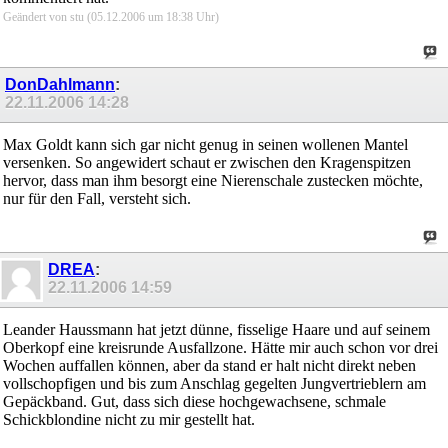
Geändert von stu (05.12.2006 um
18:38
Uhr)
DonDahlmann
:
22.11.2006
14:28
Max Goldt kann sich gar nicht genug in seinen wollenen Mantel
versenken. So angewidert schaut er zwischen den Kragenspitzen
hervor, dass man ihm besorgt eine Nierenschale zustecken möchte,
nur für den Fall, versteht sich.
DREA
:
22.11.2006
14:59
Leander Haussmann hat jetzt dünne, fisselige Haare und auf seinem
Oberkopf eine kreisrunde Ausfallzone. Hätte mir auch schon vor drei
Wochen auffallen können, aber da stand er halt nicht direkt neben
vollschopfigen und bis zum Anschlag gegelten Jungvertrieblern am
Gepäckband. Gut, dass sich diese hochgewachsene, schmale
Schickblondine nicht zu mir gestellt hat.