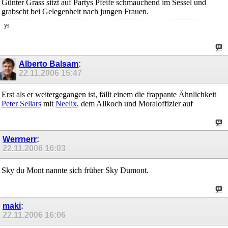
Günter Grass sitzt auf Partys Pfeife schmauchend im Sessel und
grabscht bei Gelegenheit nach jungen Frauen.
ys
Alberto Balsam
:
22.11.2006
15:47
Erst als er weitergegangen ist, fällt einem die frappante Ähnlichkeit
Peter Sellars
mit
Neelix
, dem Allkoch und Moraloffizier auf
Werrnerr
:
22.11.2006
16:03
Sky du Mont nannte sich früher Sky Dumont.
maki
:
22.11.2006
16:06