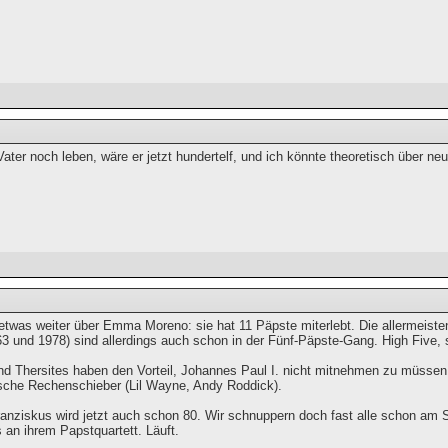
ter noch leben, wäre er jetzt hundertelf, und ich könnte theoretisch über ne
etwas weiter über Emma Moreno: sie hat 11 Päpste miterlebt. Die allermeisten
3 und 1978) sind allerdings auch schon in der Fünf-Päpste-Gang. High Five,
und Thersites haben den Vorteil, Johannes Paul I. nicht mitnehmen zu müssen
ische Rechenschieber (Lil Wayne, Andy Roddick).
ranziskus wird jetzt auch schon 80. Wir schnuppern doch fast alle schon am 
 an ihrem Papstquartett. Läuft.