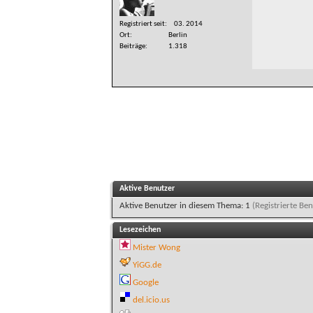
Registriert seit
03. 2014
Ort
Berlin
Beiträge
1.318
Aktive Benutzer
Aktive Benutzer in diesem Thema: 1
(Registrierte Ben
Lesezeichen
Mister Wong
YiGG.de
Google
del.icio.us