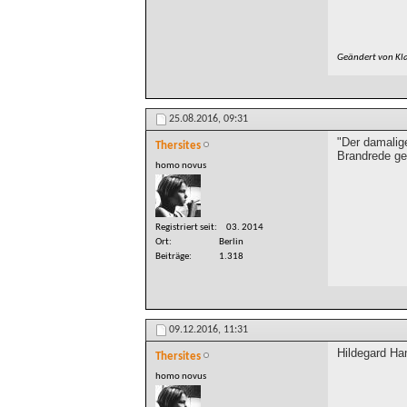
Geändert von Kl
25.08.2016,
09:31
"Der damalig
Thersites
Brandrede ge
homo novus
Registriert seit
03. 2014
Ort
Berlin
Beiträge
1.318
09.12.2016,
11:31
Hildegard Ham
Thersites
homo novus