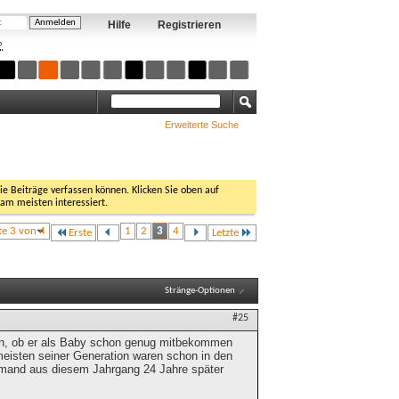
Hilfe
Registrieren
?
Erweiterte Suche
Sie Beiträge verfassen können. Klicken Sie oben auf
 am meisten interessiert.
te 3 von 4
1
2
3
4
Erste
Letzte
Stränge-Optionen
#25
 bin, ob er als Baby schon genug mitbekommen
e meisten seiner Generation waren schon in den
jemand aus diesem Jahrgang 24 Jahre später