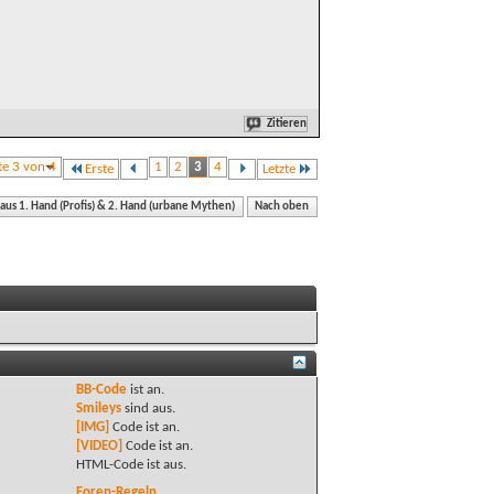
Zitieren
te 3 von 4
1
2
3
4
Erste
Letzte
 aus 1. Hand (Profis) & 2. Hand (urbane Mythen)
Nach oben
BB-Code
ist
an
.
Smileys
sind
aus
.
[IMG]
Code ist
an
.
[VIDEO]
Code ist
an
.
HTML-Code ist
aus
.
Foren-Regeln