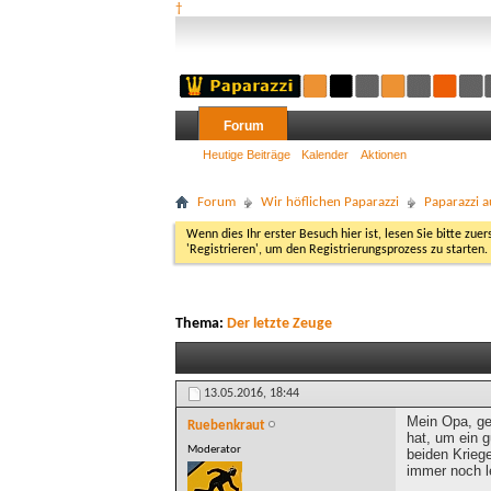
†
Forum
Heutige Beiträge
Kalender
Aktionen
Forum
Wir höflichen Paparazzi
Paparazzi a
Wenn dies Ihr erster Besuch hier ist, lesen Sie bitte zuer
'Registrieren', um den Registrierungsprozess zu starten.
Thema:
Der letzte Zeuge
13.05.2016,
18:44
Mein Opa, ge
Ruebenkraut
hat, um ein g
Moderator
beiden Krieg
immer noch le