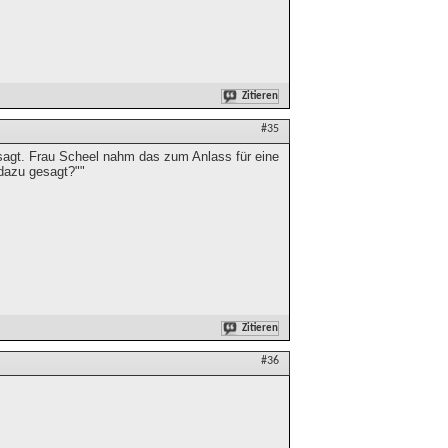
Zitieren
#35
sagt. Frau Scheel nahm das zum Anlass für eine
 dazu gesagt?""
Zitieren
#36