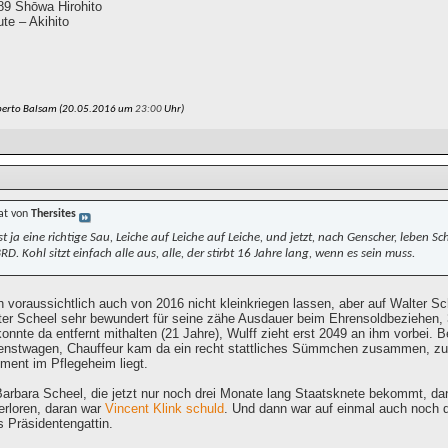
9 Shōwa Hirohito
te – Akihito
berto Balsam (20.05.2016 um
23:00
Uhr)
at von
Thersites
t ja eine richtige Sau, Leiche auf Leiche auf Leiche, und jetzt, nach Genscher, leben S
RD. Kohl sitzt einfach alle aus, alle, der stirbt 16 Jahre lang, wenn es sein muss.
ch voraussichtlich auch von 2016 nicht kleinkriegen lassen, aber auf Walter 
ter Scheel sehr bewundert für seine zähe Ausdauer beim Ehrensoldbeziehen, 
nnte da entfernt mithalten (21 Jahre), Wulff zieht erst 2049 an ihm vorbei. B
Dienstwagen, Chauffeur kam da ein recht stattliches Sümmchen zusammen, zu
ent im Pflegeheim liegt.
 Barbara Scheel, die jetzt nur noch drei Monate lang Staatsknete bekommt, da
erloren, daran war
Vincent Klink schuld
. Und dann war auf einmal auch noch
s Präsidentengattin.