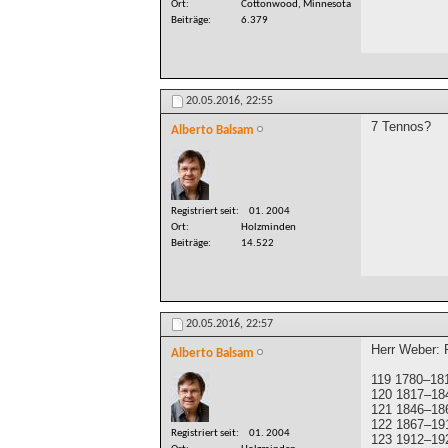
Ort
Cottonwood, Minnesota
Beiträge
6.379
20.05.2016,
22:55
7 Tennos?
Alberto Balsam
Registriert seit
01. 2004
Ort
Holzminden
Beiträge
14.522
20.05.2016,
22:57
Herr Weber:
Alberto Balsam
119 1780–181
120 1817–184
121 1846–18
122 1867–191
Registriert seit
01. 2004
123 1912–192