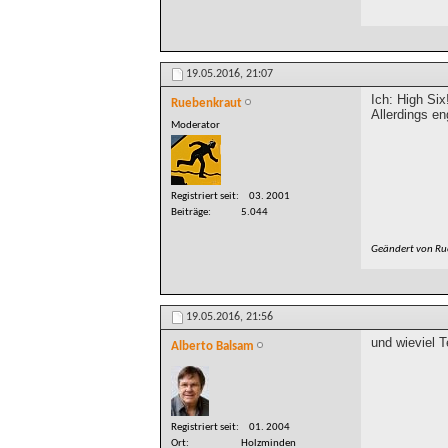
19.05.2016,
21:07
Ich: High Si
Ruebenkraut
Allerdings e
Moderator
Registriert seit
03. 2001
Beiträge
5.044
Geändert von R
19.05.2016,
21:56
und wieviel 
Alberto Balsam
Registriert seit
01. 2004
Ort
Holzminden