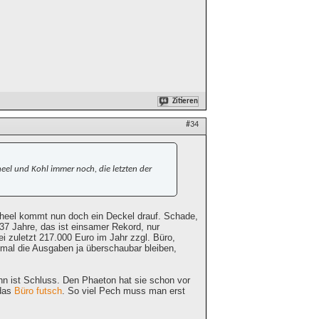
Zitieren
#34
cheel und Kohl immer noch, die letzten der
Scheel kommt nun doch ein Deckel drauf. Schade,
37 Jahre, das ist einsamer Rekord, nur
ei zuletzt 217.000 Euro im Jahr zzgl. Büro,
mal die Ausgaben ja überschaubar bleiben,
nn ist Schluss. Den Phaeton hat sie schon vor
 das
Büro futsch
. So viel Pech muss man erst