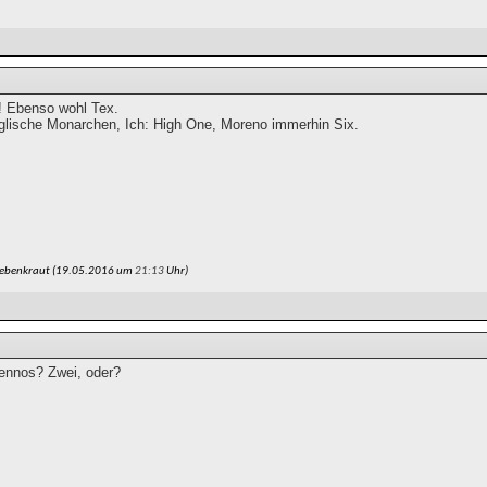
x! Ebenso wohl Tex.
nglische Monarchen, Ich: High One, Moreno immerhin Six.
uebenkraut (19.05.2016 um
21:13
Uhr)
Tennos? Zwei, oder?