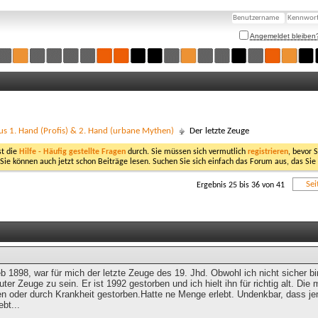
Angemeldet bleiben
us 1. Hand (Profis) & 2. Hand (urbane Mythen)
Der letzte Zeuge
st die
Hilfe - Häufig gestellte Fragen
durch. Sie müssen sich vermutlich
registrieren
, bevor 
 Sie können auch jetzt schon Beiträge lesen. Suchen Sie sich einfach das Forum aus, das Sie
Sei
Ergebnis 25 bis 36 von 41
b 1898, war für mich der letzte Zeuge des 19. Jhd. Obwohl ich nicht sicher
uter Zeuge zu sein. Er ist 1992 gestorben und ich hielt ihn für richtig alt. Di
en oder durch Krankheit gestorben.Hatte ne Menge erlebt. Undenkbar, dass 
bt...