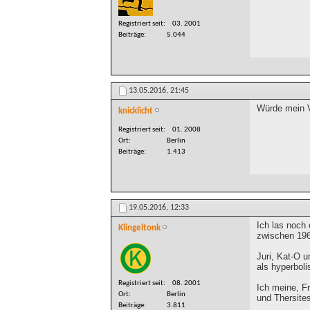
Registriert seit
03. 2001
Beiträge
5.044
13.05.2016,
21:45
Würde mein Va
knicklicht
Registriert seit
01. 2008
Ort
Berlin
Beiträge
1.413
19.05.2016,
12:33
Ich las noch 
Klingeltonk
zwischen 196
Juri, Kat-O 
als hyperbol
Registriert seit
08. 2001
Ich meine, F
Ort
Berlin
und Thersites
Beiträge
3.811