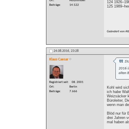
Ort
Holzminden
124 1926–198
Beiträge
14.522
125 1989–heu
Geändert von Al
24.08.2016,
23:28
Klaus Caesar
Zit
2016 is
alten B
Registriert seit
08. 2001
Kohl wird si
Ort
Berlin
ich habe Wal
Beiträge
7.666
Weizsäcker ko
Büroleiter, 
wenn man dem
Blöd nur für
drei Jahren v
mal haben al