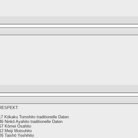
 RESPEKT:
7 Kōkaku Tomohito traditionelle Daten
6 Ninkō Ayahito traditionelle Daten
67 Kōmei Osahito
2 Meiji Mutsuhito
6 Taishō Yoshihito