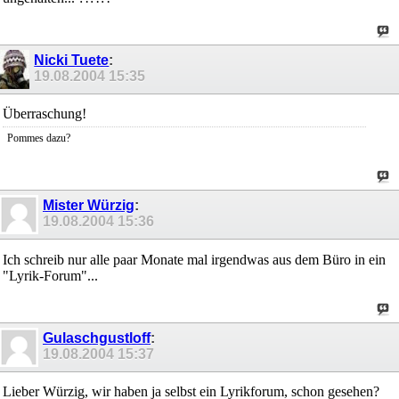
Nicki Tuete
:
19.08.2004
15:35
Überraschung!
Pommes dazu?
Mister Würzig
:
19.08.2004
15:36
Ich schreib nur alle paar Monate mal irgendwas aus dem Büro in ein
"Lyrik-Forum"...
Gulaschgustloff
:
19.08.2004
15:37
Lieber Würzig, wir haben ja selbst ein Lyrikforum, schon gesehen?