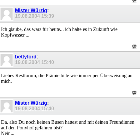
Mister Würzig
:
19.08.2004
15:39
Ich glaube, das wars für heute... ich halte es in Zukunft wie
Kopfwasser....
bettyford
:
19.08.2004
15:40
Liebes Restforum, die Prämie bitte wie immer per Überweisung an
mich.
Mister Würzig
:
19.08.2004
15:40
Da, also Du noch keinen Busen hattest und mit deinen Freundinnen
auf den Ponyhof gefahren bist?
Nein...