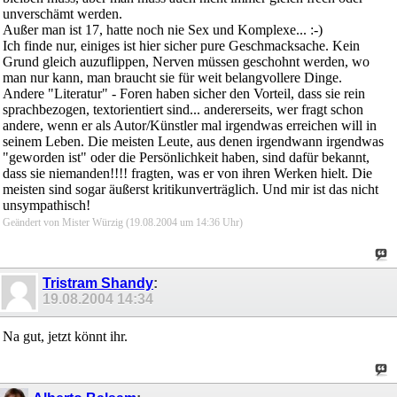
unverschämt werden.
Außer man ist 17, hatte noch nie Sex und Komplexe... :-)
Ich finde nur, einiges ist hier sicher pure Geschmacksache. Kein
Grund gleich auzuflippen, Nerven müssen geschohnt werden, wo
man nur kann, man braucht sie für weit belangvollere Dinge.
Andere "Literatur" - Foren haben sicher den Vorteil, dass sie rein
sprachbezogen, textorientiert sind... andererseits, wer fragt schon
andere, wenn er als Autor/Künstler mal irgendwas erreichen will in
seinem Leben. Die meisten Leute, aus denen irgendwann irgendwas
"geworden ist" oder die Persönlichkeit haben, sind dafür bekannt,
dass sie niemanden!!!! fragten, was er von ihren Werken hielt. Die
meisten sind sogar äußerst kritikunverträglich. Und mir ist das nicht
unsympathisch!
Geändert von Mister Würzig (19.08.2004 um
14:36
Uhr)
Tristram Shandy
:
19.08.2004
14:34
Na gut, jetzt könnt ihr.