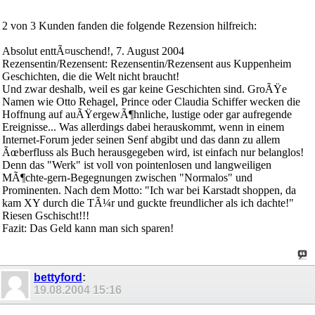
2 von 3 Kunden fanden die folgende Rezension hilfreich:
Absolut enttÃ¤uschend!, 7. August 2004
Rezensentin/Rezensent: Rezensentin/Rezensent aus Kuppenheim
Geschichten, die die Welt nicht braucht!
Und zwar deshalb, weil es gar keine Geschichten sind. GroÃŸe
Namen wie Otto Rehagel, Prince oder Claudia Schiffer wecken die
Hoffnung auf auÃŸergewÃ¶hnliche, lustige oder gar aufregende
Ereignisse... Was allerdings dabei herauskommt, wenn in einem
Internet-Forum jeder seinen Senf abgibt und das dann zu allem
Ãœberfluss als Buch herausgegeben wird, ist einfach nur belanglos!
Denn das "Werk" ist voll von pointenlosen und langweiligen
MÃ¶chte-gern-Begegnungen zwischen "Normalos" und
Prominenten. Nach dem Motto: "Ich war bei Karstadt shoppen, da
kam XY durch die TÃ¼r und guckte freundlicher als ich dachte!"
Riesen Gschischt!!!
Fazit: Das Geld kann man sich sparen!
bettyford
:
19.08.2004
15:16