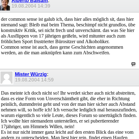
Alberto Balsam
:
19.08.2004
14:39
der common sense ist galub ich, dass hier alles möglich sit, dass hier
niemand sagt: Bleib mal beim Thema, beschimpf nicht grundlos, übe
konstruktiv Kritik, sei nicht frech und unverschämt. das was Sie hier
als Ausflippen von 17 jährigen geißeln, wird mitunter auch zum
fröhlichen Sport frustrierter Bürositzer und Alkoholiker.
Common sense ist auch, dass gerne Geschichten angenommen
werden, an die man anknüpfen kann zum Abschweifen.
Mister Würzig
:
19.08.2004
14:59
Das meinte ich doch nicht so! Ihr werdet sicher auch nicht abstreiten,
dass es eine Form von Unverschämtheit gibt, die eher in Richtung
peinlich, dummdreist geht und von der man hier sicher auch Abstand
nehmen will, so hoffe ich! Ich versuche lediglich mal herauszufinden,
warum eigentlich so viele Leute, dieses Forum so unerträglich finden.
Ich wollte hier niemandem unterstellen, er sei pubertierender
17jähriger, um Himmels Willen, nein!
Es ist nur nicht immer ganz leicht auf den ersten Blick das eine vom
andern zu unterscheiden. Man liest hier rein, findet einen Haufen