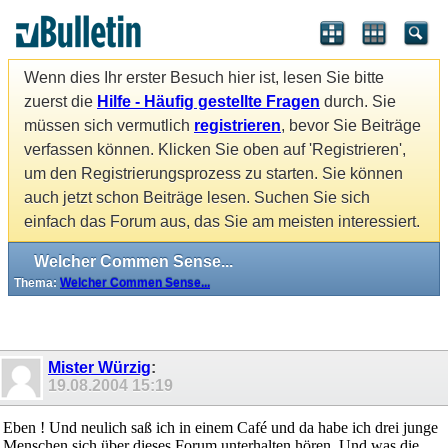
Wenn dies Ihr erster Besuch hier ist, lesen Sie bitte
zuerst die
Hilfe - Häufig gestellte Fragen
durch. Sie
müssen sich vermutlich
registrieren
, bevor Sie Beiträge
verfassen können. Klicken Sie oben auf 'Registrieren',
um den Registrierungsprozess zu starten. Sie können
auch jetzt schon Beiträge lesen. Suchen Sie sich
einfach das Forum aus, das Sie am meisten interessiert.
Welcher Commen Sense...
Thema:
Welcher Commen Sense...
Mister Würzig
:
19.08.2004
15:19
Eben ! Und neulich saß ich in einem Café und da habe ich drei junge
Menschen sich über dieses Forum unterhalten hören. Und was die