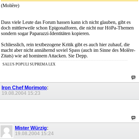
(Molière)
Dass viele Leute das Forum hassen kann ich nicht glauben, gibt es
doch mittlerweile schon Epigonalforen, die nicht nur HöPa-Themen
sondern sogar Paparazzi-Identitäten kopieren.
Schliesslich, rein textbezogene Kritik gibt es auch hier zuhauf, die
macht aber nicht annähernd soviel Spass (auch im Sinne des Molère-
Zitats) wie ad hominem Attacken. Sie Depp.
SALUS POPULI SUPREMA LEX
Iron Chef Morimoto
:
19.08.2004
15:23
Mister Würzig
:
19.08.2004
15:24