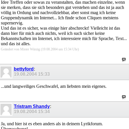
Idee Treffen oder sowas zu veranstalten, das machen einzelne, wenn
sie merken, dass sie sich besonders gut verstehen und das ist ja auch
völlig in Ordung und nachvollziehbar, aber sonst mag ich keine
Gruppendynamik im Internet... Ich finde schon Cliquen meistens
supernervig.
Und das ist es sicher, was einige hier abschreckt! Vielleicht ist das
dann hier für mich auch nichts, weil ich such sicher keine
Bekanntschaften im Internet, ich interessiere mich für Sprache, Text...
und das ist alles.
Geändert von Mister Würzig (19.08.2004 um
15:34
Uhr)
bettyford
:
19.08.2004
15:33
...und langweiliges Geschwafel, am liebsten mein eigenes.
Tristram Shandy
:
19.08.2004
15:34
Ja, und hier ist es eben anders als in deinem Lyrikforum.
Überraschung!