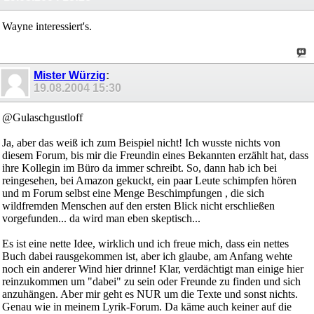
Wayne interessiert's.
Mister Würzig
:
19.08.2004
15:30
@Gulaschgustloff
Ja, aber das weiß ich zum Beispiel nicht! Ich wusste nichts von
diesem Forum, bis mir die Freundin eines Bekannten erzählt hat, dass
ihre Kollegin im Büro da immer schreibt. So, dann hab ich bei
reingesehen, bei Amazon gekuckt, ein paar Leute schimpfen hören
und m Forum selbst eine Menge Beschimpfungen , die sich
wildfremden Menschen auf den ersten Blick nicht erschließen
vorgefunden... da wird man eben skeptisch...
Es ist eine nette Idee, wirklich und ich freue mich, dass ein nettes
Buch dabei rausgekommen ist, aber ich glaube, am Anfang wehte
noch ein anderer Wind hier drinne! Klar, verdächtigt man einige hier
reinzukommen um "dabei" zu sein oder Freunde zu finden und sich
anzuhängen. Aber mir geht es NUR um die Texte und sonst nichts.
Genau wie in meinem Lyrik-Forum. Da käme auch keiner auf die