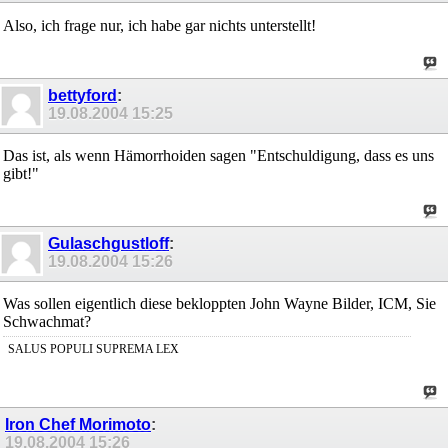
Also, ich frage nur, ich habe gar nichts unterstellt!
bettyford
:
19.08.2004
15:25
Das ist, als wenn Hämorrhoiden sagen "Entschuldigung, dass es uns
gibt!"
Gulaschgustloff
:
19.08.2004
15:26
Was sollen eigentlich diese bekloppten John Wayne Bilder, ICM, Sie
Schwachmat?
SALUS POPULI SUPREMA LEX
Iron Chef Morimoto
:
19.08.2004
15:26