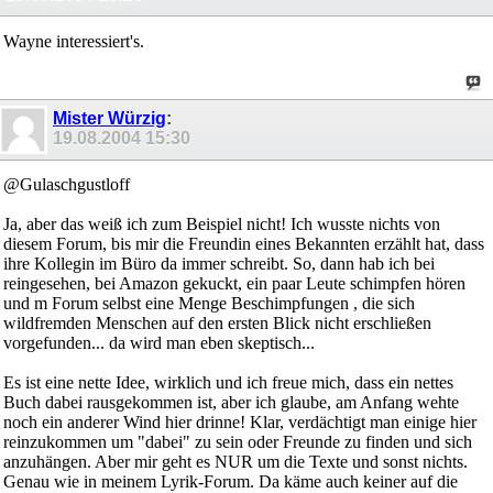
Wayne interessiert's.
Mister Würzig
:
19.08.2004
15:30
@Gulaschgustloff
Ja, aber das weiß ich zum Beispiel nicht! Ich wusste nichts von
diesem Forum, bis mir die Freundin eines Bekannten erzählt hat, dass
ihre Kollegin im Büro da immer schreibt. So, dann hab ich bei
reingesehen, bei Amazon gekuckt, ein paar Leute schimpfen hören
und m Forum selbst eine Menge Beschimpfungen , die sich
wildfremden Menschen auf den ersten Blick nicht erschließen
vorgefunden... da wird man eben skeptisch...
Es ist eine nette Idee, wirklich und ich freue mich, dass ein nettes
Buch dabei rausgekommen ist, aber ich glaube, am Anfang wehte
noch ein anderer Wind hier drinne! Klar, verdächtigt man einige hier
reinzukommen um "dabei" zu sein oder Freunde zu finden und sich
anzuhängen. Aber mir geht es NUR um die Texte und sonst nichts.
Genau wie in meinem Lyrik-Forum. Da käme auch keiner auf die