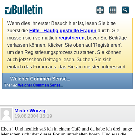
Wenn dies Ihr erster Besuch hier ist, lesen Sie bitte
zuerst die
Hilfe - Häufig gestellte Fragen
durch. Sie
müssen sich vermutlich
registrieren
, bevor Sie Beiträge
verfassen können. Klicken Sie oben auf 'Registrieren',
um den Registrierungsprozess zu starten. Sie können
auch jetzt schon Beiträge lesen. Suchen Sie sich
einfach das Forum aus, das Sie am meisten interessiert.
Welcher Commen Sense...
Thema:
Welcher Commen Sense...
Mister Würzig
:
19.08.2004
15:19
Eben ! Und neulich saß ich in einem Café und da habe ich drei junge
Menschen sich über dieses Forum unterhalten hören. Und was die