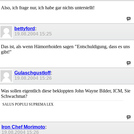
Also, ich frage nur, ich habe gar nichts unterstellt!
bettyford
:
19.08.2004
15:25
Das ist, als wenn Hämorrhoiden sagen "Entschuldigung, dass es uns
gibt!"
Gulaschgustloff
:
19.08.2004
15:26
Was sollen eigentlich diese bekloppten John Wayne Bilder, ICM, Sie
Schwachmat?
SALUS POPULI SUPREMA LEX
Iron Chef Morimoto
:
19.08.2004
15:26