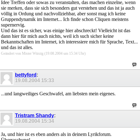
Idee Treffen oder sowas zu veranstalten, das machen einzelne, wenn
sie merken, dass sie sich besonders gut verstehen und das ist ja auch
völlig in Ordung und nachvollziehbar, aber sonst mag ich keine
Gruppendynamik im Internet... Ich finde schon Cliquen meistens
supernervig.
Und das ist es sicher, was einige hier abschreckt! Vielleicht ist das
dann hier für mich auch nichts, weil ich such sicher keine
Bekanntschaften im Internet, ich interessiere mich für Sprache, Text...
und das ist alles.
Geändert von Mister Würzig (19.08.2004 um
15:34
Uhr)
bettyford
:
19.08.2004
15:33
...und langweiliges Geschwafel, am liebsten mein eigenes.
Tristram Shandy
:
19.08.2004
15:34
Ja, und hier ist es eben anders als in deinem Lyrikforum.
Überraschung!