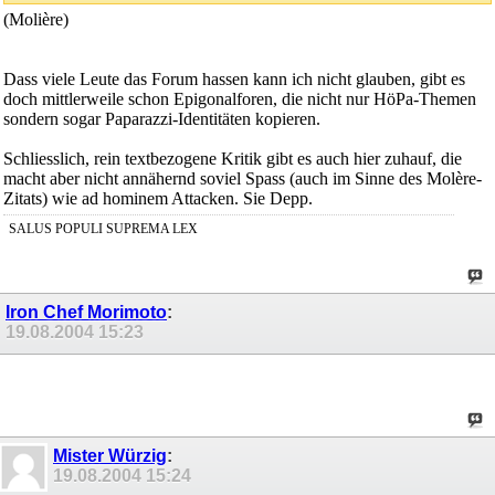
(Molière)
Dass viele Leute das Forum hassen kann ich nicht glauben, gibt es
doch mittlerweile schon Epigonalforen, die nicht nur HöPa-Themen
sondern sogar Paparazzi-Identitäten kopieren.
Schliesslich, rein textbezogene Kritik gibt es auch hier zuhauf, die
macht aber nicht annähernd soviel Spass (auch im Sinne des Molère-
Zitats) wie ad hominem Attacken. Sie Depp.
SALUS POPULI SUPREMA LEX
Iron Chef Morimoto
:
19.08.2004
15:23
Mister Würzig
:
19.08.2004
15:24