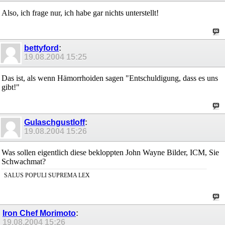
Also, ich frage nur, ich habe gar nichts unterstellt!
bettyford
:
19.08.2004
15:25
Das ist, als wenn Hämorrhoiden sagen "Entschuldigung, dass es uns
gibt!"
Gulaschgustloff
:
19.08.2004
15:26
Was sollen eigentlich diese bekloppten John Wayne Bilder, ICM, Sie
Schwachmat?
SALUS POPULI SUPREMA LEX
Iron Chef Morimoto
:
19.08.2004
15:26