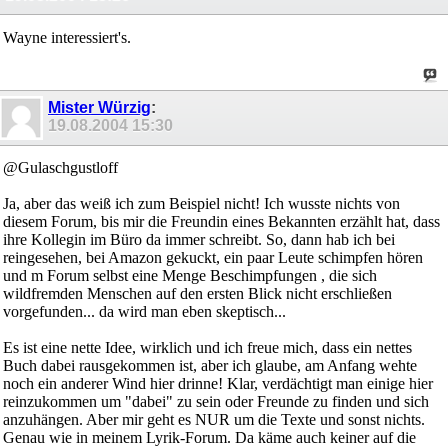
Wayne interessiert's.
Mister Würzig
:
19.08.2004
15:30
@Gulaschgustloff
Ja, aber das weiß ich zum Beispiel nicht! Ich wusste nichts von
diesem Forum, bis mir die Freundin eines Bekannten erzählt hat, dass
ihre Kollegin im Büro da immer schreibt. So, dann hab ich bei
reingesehen, bei Amazon gekuckt, ein paar Leute schimpfen hören
und m Forum selbst eine Menge Beschimpfungen , die sich
wildfremden Menschen auf den ersten Blick nicht erschließen
vorgefunden... da wird man eben skeptisch...
Es ist eine nette Idee, wirklich und ich freue mich, dass ein nettes
Buch dabei rausgekommen ist, aber ich glaube, am Anfang wehte
noch ein anderer Wind hier drinne! Klar, verdächtigt man einige hier
reinzukommen um "dabei" zu sein oder Freunde zu finden und sich
anzuhängen. Aber mir geht es NUR um die Texte und sonst nichts.
Genau wie in meinem Lyrik-Forum. Da käme auch keiner auf die