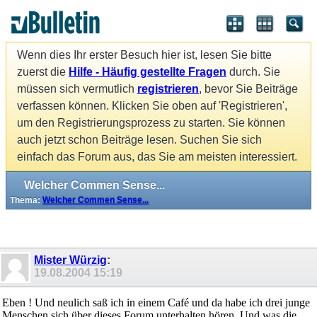
Wenn dies Ihr erster Besuch hier ist, lesen Sie bitte
zuerst die
Hilfe - Häufig gestellte Fragen
durch. Sie
müssen sich vermutlich
registrieren
, bevor Sie Beiträge
verfassen können. Klicken Sie oben auf 'Registrieren',
um den Registrierungsprozess zu starten. Sie können
auch jetzt schon Beiträge lesen. Suchen Sie sich
einfach das Forum aus, das Sie am meisten interessiert.
Welcher Commen Sense...
Thema:
Welcher Commen Sense...
Mister Würzig
:
19.08.2004
15:19
Eben ! Und neulich saß ich in einem Café und da habe ich drei junge
Menschen sich über dieses Forum unterhalten hören. Und was die