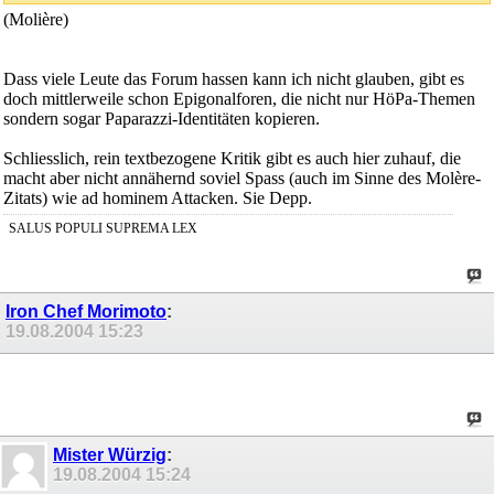
(Molière)
Dass viele Leute das Forum hassen kann ich nicht glauben, gibt es
doch mittlerweile schon Epigonalforen, die nicht nur HöPa-Themen
sondern sogar Paparazzi-Identitäten kopieren.
Schliesslich, rein textbezogene Kritik gibt es auch hier zuhauf, die
macht aber nicht annähernd soviel Spass (auch im Sinne des Molère-
Zitats) wie ad hominem Attacken. Sie Depp.
SALUS POPULI SUPREMA LEX
Iron Chef Morimoto
:
19.08.2004
15:23
Mister Würzig
:
19.08.2004
15:24