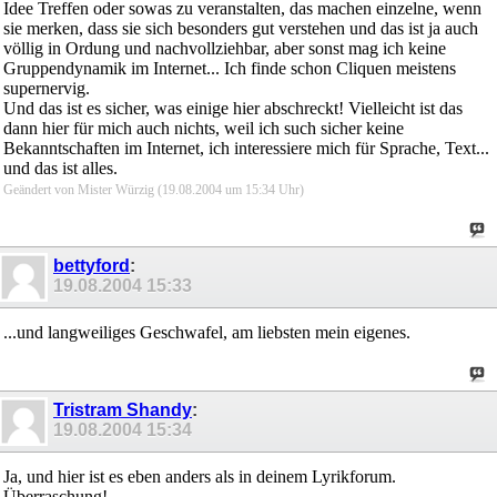
Idee Treffen oder sowas zu veranstalten, das machen einzelne, wenn
sie merken, dass sie sich besonders gut verstehen und das ist ja auch
völlig in Ordung und nachvollziehbar, aber sonst mag ich keine
Gruppendynamik im Internet... Ich finde schon Cliquen meistens
supernervig.
Und das ist es sicher, was einige hier abschreckt! Vielleicht ist das
dann hier für mich auch nichts, weil ich such sicher keine
Bekanntschaften im Internet, ich interessiere mich für Sprache, Text...
und das ist alles.
Geändert von Mister Würzig (19.08.2004 um
15:34
Uhr)
bettyford
:
19.08.2004
15:33
...und langweiliges Geschwafel, am liebsten mein eigenes.
Tristram Shandy
:
19.08.2004
15:34
Ja, und hier ist es eben anders als in deinem Lyrikforum.
Überraschung!