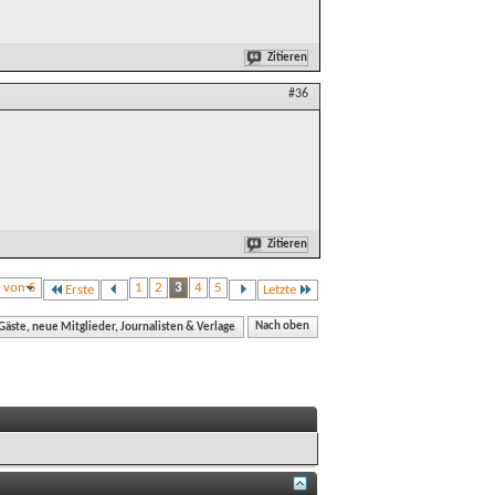
Zitieren
#36
Zitieren
3 von 5
1
2
3
4
5
Erste
Letzte
äste, neue Mitglieder, Journalisten & Verlage
Nach oben