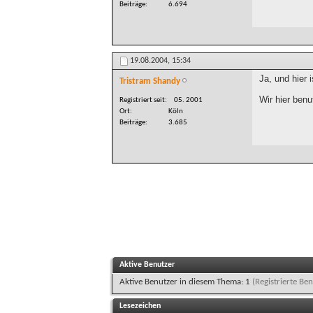
Beiträge
6.694
19.08.2004,
15:34
Ja, und hier 
Tristram Shandy
Wir hier ben
Registriert seit
05. 2001
Ort
Köln
Beiträge
3.685
Aktive Benutzer
Aktive Benutzer in diesem Thema: 1
(Registrierte Ben
Lesezeichen