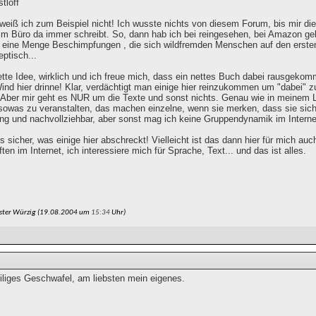
tloff
weiß ich zum Beispiel nicht! Ich wusste nichts von diesem Forum, bis mir di
n im Büro da immer schreibt. So, dann hab ich bei reingesehen, bei Amazon g
 eine Menge Beschimpfungen , die sich wildfremden Menschen auf den ersten 
ptisch...
ette Idee, wirklich und ich freue mich, dass ein nettes Buch dabei rausgeko
ind hier drinne! Klar, verdächtigt man einige hier reinzukommen um "dabei" z
Aber mir geht es NUR um die Texte und sonst nichts. Genau wie in meinem L
 sowas zu veranstalten, das machen einzelne, wenn sie merken, dass sie sich
ung und nachvollziehbar, aber sonst mag ich keine Gruppendynamik im Interne
s sicher, was einige hier abschreckt! Vielleicht ist das dann hier für mich auc
en im Internet, ich interessiere mich für Sprache, Text... und das ist alles.
ster Würzig (19.08.2004 um
15:34
Uhr)
eiliges Geschwafel, am liebsten mein eigenes.