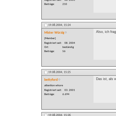
Registriert seit
08. 2003
Beiträge
210
19.08.2004,
15:24
Also, ich frag
Mister Würzig
[Member]
Registriert seit
08. 2004
Ort
beständig
Beiträge
56
19.08.2004,
15:25
Das ist, als
bettyford
attention whore
Registriert seit
03. 2001
Beiträge
6.694
19.08.2004,
15:26