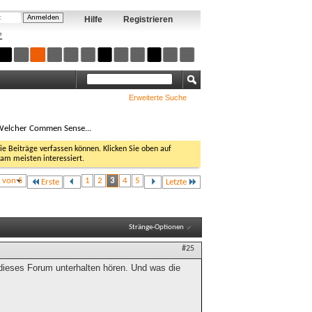
Hilfe
Registrieren
?
Erweiterte Suche
elcher Commen Sense...
Sie Beiträge verfassen können. Klicken Sie oben auf
 am meisten interessiert.
3 von 5
1
2
3
4
5
Erste
Letzte
Stränge-Optionen
#25
dieses Forum unterhalten hören. Und was die