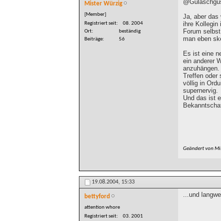
@Gulaschgus
Mister Würzig
[Member]
Ja, aber das 
ihre Kollegi
Registriert seit
08. 2004
Forum selbst
Ort
beständig
man eben ske
Beiträge
56
Es ist eine n
ein anderer W
anzuhängen. 
Treffen oder
völlig in Ord
supernervig.
Und das ist e
Bekanntschaft
Geändert von Mi
19.08.2004,
15:33
...und langw
bettyford
attention whore
Registriert seit
03. 2001