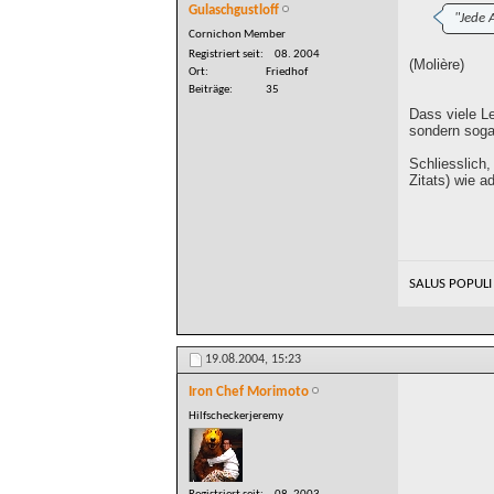
Gulaschgustloff
"Jede A
Cornichon Member
Registriert seit
08. 2004
(Molière)
Ort
Friedhof
Beiträge
35
Dass viele L
sondern sogar
Schliesslich,
Zitats) wie 
SALUS POPULI
19.08.2004,
15:23
Iron Chef Morimoto
Hilfscheckerjeremy