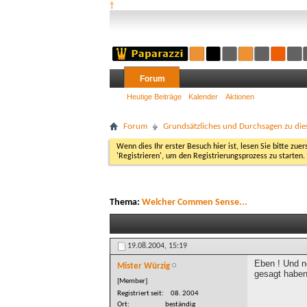
†
Forum
Heutige Beiträge
Kalender
Aktionen
Forum
Grundsätzliches und Durchsagen zu di
Wenn dies Ihr erster Besuch hier ist, lesen Sie bitte zuer
'Registrieren', um den Registrierungsprozess zu starten.
Thema:
Welcher Commen Sense...
19.08.2004,
15:19
Eben ! Und n
Mister Würzig
gesagt haben,
[Member]
Registriert seit
08. 2004
Ort
beständig