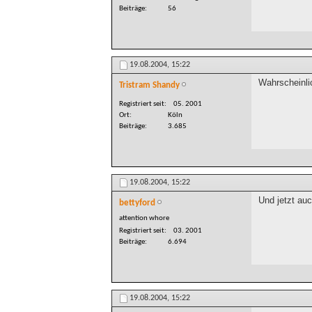
Beiträge
56
19.08.2004,
15:22
Wahrscheinli
Tristram Shandy
Registriert seit
05. 2001
Ort
Köln
Beiträge
3.685
19.08.2004,
15:22
Und jetzt auc
bettyford
attention whore
Registriert seit
03. 2001
Beiträge
6.694
19.08.2004,
15:22