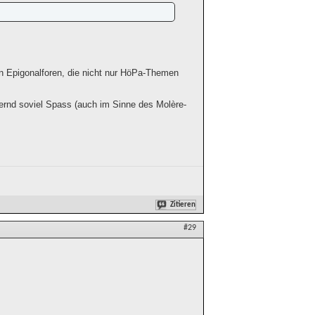
on Epigonalforen, die nicht nur HöPa-Themen
ähernd soviel Spass (auch im Sinne des Molère-
Zitieren
#29