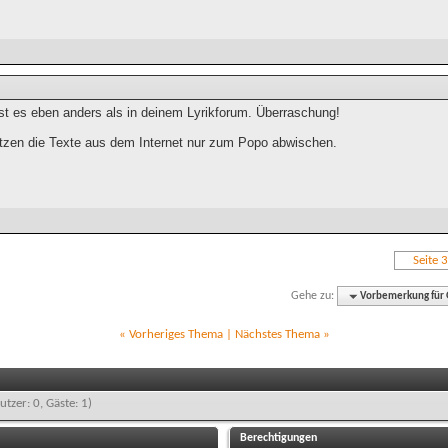
ist es eben anders als in deinem Lyrikforum. Überraschung!
utzen die Texte aus dem Internet nur zum Popo abwischen.
Seite 
Gehe zu:
Vorbemerkung für G
«
Vorheriges Thema
|
Nächstes Thema
»
utzer: 0, Gäste: 1)
Berechtigungen