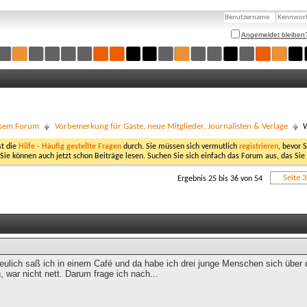
Angemeldet bleiben
esem Forum
Vorbemerkung für Gäste, neue Mitglieder, Journalisten & Verlage
W
st die
Hilfe - Häufig gestellte Fragen
durch. Sie müssen sich vermutlich
registrieren
, bevor 
 Sie können auch jetzt schon Beiträge lesen. Suchen Sie sich einfach das Forum aus, das Sie
Seite 
Ergebnis 25 bis 36 von 54
eulich saß ich in einem Café und da habe ich drei junge Menschen sich über 
 war nicht nett. Darum frage ich nach...