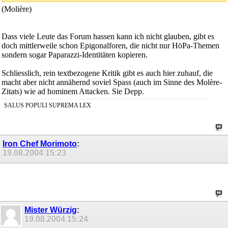
(Molière)
Dass viele Leute das Forum hassen kann ich nicht glauben, gibt es
doch mittlerweile schon Epigonalforen, die nicht nur HöPa-Themen
sondern sogar Paparazzi-Identitäten kopieren.
Schliesslich, rein textbezogene Kritik gibt es auch hier zuhauf, die
macht aber nicht annähernd soviel Spass (auch im Sinne des Molère-
Zitats) wie ad hominem Attacken. Sie Depp.
SALUS POPULI SUPREMA LEX
Iron Chef Morimoto
:
19.08.2004
15:23
Mister Würzig
:
19.08.2004
15:24