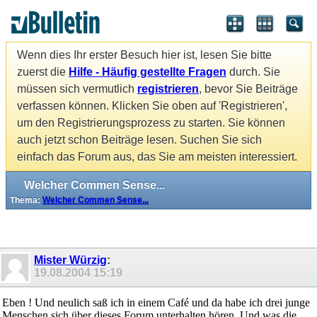
Wenn dies Ihr erster Besuch hier ist, lesen Sie bitte
zuerst die
Hilfe - Häufig gestellte Fragen
durch. Sie
müssen sich vermutlich
registrieren
, bevor Sie Beiträge
verfassen können. Klicken Sie oben auf 'Registrieren',
um den Registrierungsprozess zu starten. Sie können
auch jetzt schon Beiträge lesen. Suchen Sie sich
einfach das Forum aus, das Sie am meisten interessiert.
Welcher Commen Sense...
Thema:
Welcher Commen Sense...
Mister Würzig
:
19.08.2004
15:19
Eben ! Und neulich saß ich in einem Café und da habe ich drei junge
Menschen sich über dieses Forum unterhalten hören. Und was die