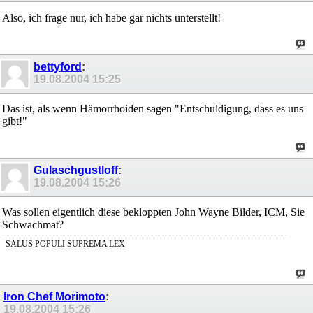
Also, ich frage nur, ich habe gar nichts unterstellt!
bettyford
:
19.08.2004
15:25
Das ist, als wenn Hämorrhoiden sagen "Entschuldigung, dass es uns
gibt!"
Gulaschgustloff
:
19.08.2004
15:26
Was sollen eigentlich diese bekloppten John Wayne Bilder, ICM, Sie
Schwachmat?
SALUS POPULI SUPREMA LEX
Iron Chef Morimoto
:
19.08.2004
15:26