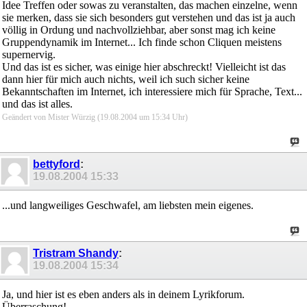
Idee Treffen oder sowas zu veranstalten, das machen einzelne, wenn
sie merken, dass sie sich besonders gut verstehen und das ist ja auch
völlig in Ordung und nachvollziehbar, aber sonst mag ich keine
Gruppendynamik im Internet... Ich finde schon Cliquen meistens
supernervig.
Und das ist es sicher, was einige hier abschreckt! Vielleicht ist das
dann hier für mich auch nichts, weil ich such sicher keine
Bekanntschaften im Internet, ich interessiere mich für Sprache, Text...
und das ist alles.
Geändert von Mister Würzig (19.08.2004 um
15:34
Uhr)
bettyford
:
19.08.2004
15:33
...und langweiliges Geschwafel, am liebsten mein eigenes.
Tristram Shandy
:
19.08.2004
15:34
Ja, und hier ist es eben anders als in deinem Lyrikforum.
Überraschung!