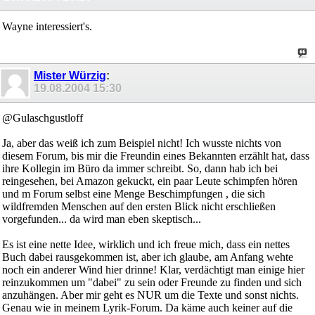
Wayne interessiert's.
Mister Würzig
:
19.08.2004
15:30
@Gulaschgustloff
Ja, aber das weiß ich zum Beispiel nicht! Ich wusste nichts von
diesem Forum, bis mir die Freundin eines Bekannten erzählt hat, dass
ihre Kollegin im Büro da immer schreibt. So, dann hab ich bei
reingesehen, bei Amazon gekuckt, ein paar Leute schimpfen hören
und m Forum selbst eine Menge Beschimpfungen , die sich
wildfremden Menschen auf den ersten Blick nicht erschließen
vorgefunden... da wird man eben skeptisch...
Es ist eine nette Idee, wirklich und ich freue mich, dass ein nettes
Buch dabei rausgekommen ist, aber ich glaube, am Anfang wehte
noch ein anderer Wind hier drinne! Klar, verdächtigt man einige hier
reinzukommen um "dabei" zu sein oder Freunde zu finden und sich
anzuhängen. Aber mir geht es NUR um die Texte und sonst nichts.
Genau wie in meinem Lyrik-Forum. Da käme auch keiner auf die