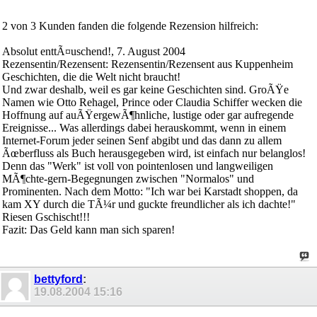
2 von 3 Kunden fanden die folgende Rezension hilfreich:
Absolut enttÃ¤uschend!, 7. August 2004
Rezensentin/Rezensent: Rezensentin/Rezensent aus Kuppenheim
Geschichten, die die Welt nicht braucht!
Und zwar deshalb, weil es gar keine Geschichten sind. GroÃŸe
Namen wie Otto Rehagel, Prince oder Claudia Schiffer wecken die
Hoffnung auf auÃŸergewÃ¶hnliche, lustige oder gar aufregende
Ereignisse... Was allerdings dabei herauskommt, wenn in einem
Internet-Forum jeder seinen Senf abgibt und das dann zu allem
Ãœberfluss als Buch herausgegeben wird, ist einfach nur belanglos!
Denn das "Werk" ist voll von pointenlosen und langweiligen
MÃ¶chte-gern-Begegnungen zwischen "Normalos" und
Prominenten. Nach dem Motto: "Ich war bei Karstadt shoppen, da
kam XY durch die TÃ¼r und guckte freundlicher als ich dachte!"
Riesen Gschischt!!!
Fazit: Das Geld kann man sich sparen!
bettyford
:
19.08.2004
15:16