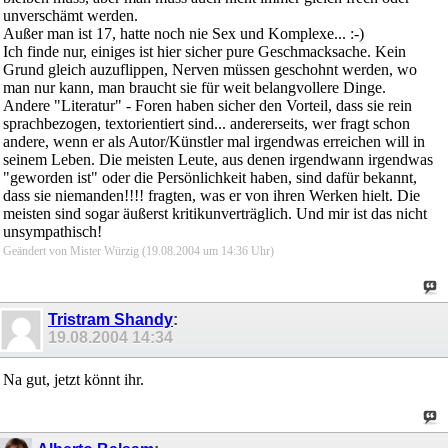
unverschämt werden.
Außer man ist 17, hatte noch nie Sex und Komplexe... :-)
Ich finde nur, einiges ist hier sicher pure Geschmacksache. Kein
Grund gleich auzuflippen, Nerven müssen geschohnt werden, wo
man nur kann, man braucht sie für weit belangvollere Dinge.
Andere "Literatur" - Foren haben sicher den Vorteil, dass sie rein
sprachbezogen, textorientiert sind... andererseits, wer fragt schon
andere, wenn er als Autor/Künstler mal irgendwas erreichen will in
seinem Leben. Die meisten Leute, aus denen irgendwann irgendwas
"geworden ist" oder die Persönlichkeit haben, sind dafür bekannt,
dass sie niemanden!!!! fragten, was er von ihren Werken hielt. Die
meisten sind sogar äußerst kritikunverträglich. Und mir ist das nicht
unsympathisch!
Geändert von Mister Würzig (19.08.2004 um
14:36
Uhr)
Tristram Shandy
:
19.08.2004
14:34
Na gut, jetzt könnt ihr.