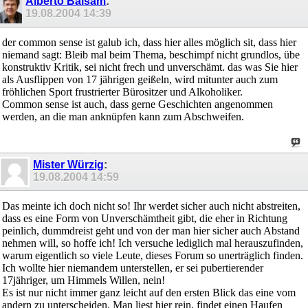
Alberto Balsam
:
19.08.2004
14:39
der common sense ist galub ich, dass hier alles möglich sit, dass hier
niemand sagt: Bleib mal beim Thema, beschimpf nicht grundlos, übe
konstruktiv Kritik, sei nicht frech und unverschämt. das was Sie hier
als Ausflippen von 17 jährigen geißeln, wird mitunter auch zum
fröhlichen Sport frustrierter Bürositzer und Alkoholiker.
Common sense ist auch, dass gerne Geschichten angenommen
werden, an die man anknüpfen kann zum Abschweifen.
Mister Würzig
:
19.08.2004
14:59
Das meinte ich doch nicht so! Ihr werdet sicher auch nicht abstreiten,
dass es eine Form von Unverschämtheit gibt, die eher in Richtung
peinlich, dummdreist geht und von der man hier sicher auch Abstand
nehmen will, so hoffe ich! Ich versuche lediglich mal herauszufinden,
warum eigentlich so viele Leute, dieses Forum so unerträglich finden.
Ich wollte hier niemandem unterstellen, er sei pubertierender
17jähriger, um Himmels Willen, nein!
Es ist nur nicht immer ganz leicht auf den ersten Blick das eine vom
andern zu unterscheiden. Man liest hier rein, findet einen Haufen