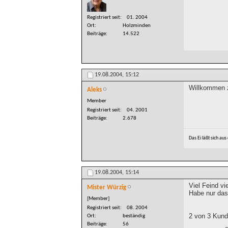
Registriert seit
01. 2004
Ort
Holzminden
Beiträge
14.522
19.08.2004,
15:12
Willkommen 
Aleks
Member
Registriert seit
04. 2001
Beiträge
2.678
Das Ei läßt sich au
19.08.2004,
15:14
Viel Feind vi
Mister Würzig
Habe nur das
[Member]
Registriert seit
08. 2004
2 von 3 Kund
Ort
beständig
Beiträge
56