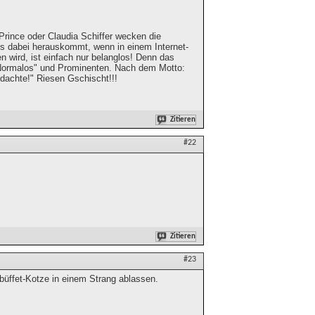
rince oder Claudia Schiffer wecken die
gs dabei herauskommt, wenn in einem Internet-
 wird, ist einfach nur belanglos! Denn das
"Normalos" und Prominenten. Nach dem Motto:
dachte!" Riesen Gschischt!!!
Zitieren
#22
Zitieren
#23
üffet-Kotze in einem Strang ablassen.