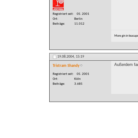
Registriert seit
05. 2001
Ort
Berlin
Beiträge
11.012
More gin in teacup
19.08.2004,
15:19
Außerdem fan
Tristram Shandy
Registriert seit
05. 2001
Ort
Köln
Beiträge
3.685