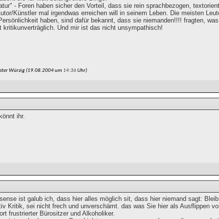
atur" - Foren haben sicher den Vorteil, dass sie rein sprachbezogen, textorient
Autor/Künstler mal irgendwas erreichen will in seinem Leben. Die meisten Le
 Persönlichkeit haben, sind dafür bekannt, dass sie niemanden!!!! fragten, was
 kritikunverträglich. Und mir ist das nicht unsympathisch!
ster Würzig (19.08.2004 um
14:36
Uhr)
könnt ihr.
ense ist galub ich, dass hier alles möglich sit, dass hier niemand sagt: Ble
iv Kritik, sei nicht frech und unverschämt. das was Sie hier als Ausflippen v
rt frustrierter Bürositzer und Alkoholiker.