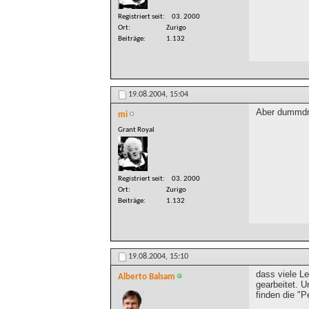
Registriert seit
03. 2000
Ort
Zurigo
Beiträge
1.132
19.08.2004,
15:04
Aber dummdre
mi
Grant Royal
Registriert seit
03. 2000
Ort
Zurigo
Beiträge
1.132
19.08.2004,
15:10
dass viele Le
Alberto Balsam
gearbeitet. U
finden die "