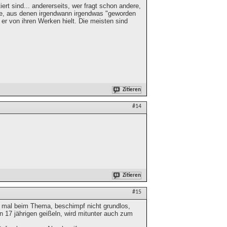
iert sind... andererseits, wer fragt schon andere,
ute, aus denen irgendwann irgendwas "geworden
 er von ihren Werken hielt. Die meisten sind
Zitieren
#14
Zitieren
#15
ib mal beim Thema, beschimpf nicht grundlos,
on 17 jährigen geißeln, wird mitunter auch zum