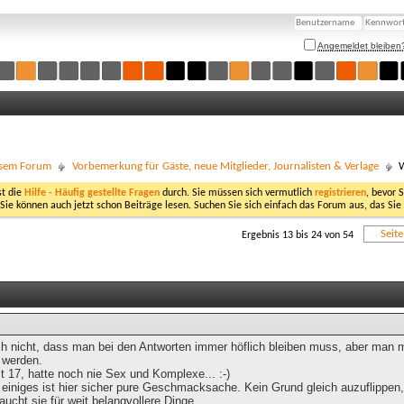
Angemeldet bleiben
esem Forum
Vorbemerkung für Gäste, neue Mitglieder, Journalisten & Verlage
W
st die
Hilfe - Häufig gestellte Fragen
durch. Sie müssen sich vermutlich
registrieren
, bevor 
 Sie können auch jetzt schon Beiträge lesen. Suchen Sie sich einfach das Forum aus, das Sie
Seit
Ergebnis 13 bis 24 von 54
ch nicht, dass man bei den Antworten immer höflich bleiben muss, aber man m
 werden.
t 17, hatte noch nie Sex und Komplexe... :-)
r, einiges ist hier sicher pure Geschmacksache. Kein Grund gleich auzuflip
ucht sie für weit belangvollere Dinge.