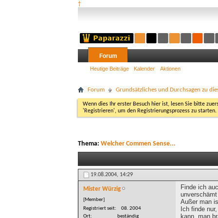
†
Forum
Heutige Beiträge
Kalender
Aktionen
Forum
Grundsätzliches und Durchsagen zu di
Wenn dies Ihr erster Besuch hier ist, lesen Sie bitte zuer
'Registrieren', um den Registrierungsprozess zu starten.
Thema:
Welcher Commen Sense...
19.08.2004,
14:29
Finde ich au
Mister Würzig
unverschämt
[Member]
Außer man is
Ich finde nu
Registriert seit
08. 2004
kann, man bra
Ort
beständig