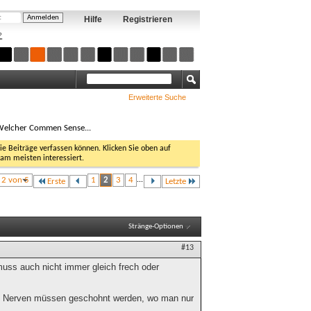
Hilfe
Registrieren
?
Erweiterte Suche
elcher Commen Sense...
Sie Beiträge verfassen können. Klicken Sie oben auf
 am meisten interessiert.
e 2 von 5
1
2
3
4
...
Erste
Letzte
Stränge-Optionen
#13
uss auch nicht immer gleich frech oder
pen, Nerven müssen geschohnt werden, wo man nur