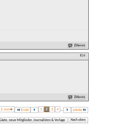
Zitieren
#24
Zitieren
e 2 von 5
1
2
3
4
...
Erste
Letzte
äste, neue Mitglieder, Journalisten & Verlage
Nach oben