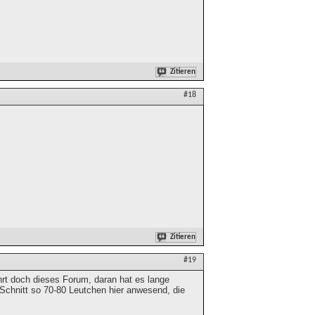
Zitieren
#18
Zitieren
#19
ehrt doch dieses Forum, daran hat es lange
m Schnitt so 70-80 Leutchen hier anwesend, die