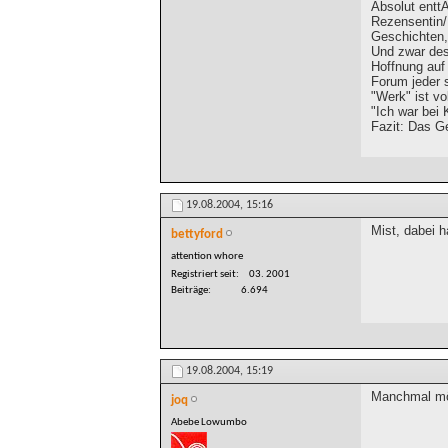
Absolut entt
Rezensentin
Geschichten, 
Und zwar des
Hoffnung auf
Forum jeder 
"Werk" ist v
"Ich war bei
Fazit: Das G
19.08.2004,
15:16
Mist, dabei h
bettyford
attention whore
Registriert seit
03. 2001
Beiträge
6.694
19.08.2004,
15:19
Manchmal möc
joq
Abebe Lowumbo