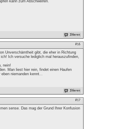
üpfen kann zum Abschweifen.
Zitieren
#16
von Unverschämtheit gibt, die eher in Richtung
ich! Ich versuche lediglich mal herauszufinden,
, nein!
en. Man liest hier rein, findet einen Haufen
r eben niemanden kennt...
Zitieren
#17
men sense. Das mag der Grund Ihrer Konfusion