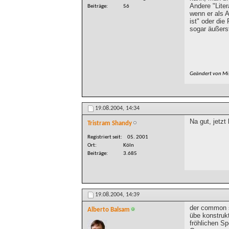
Andere "Liter
Beiträge
56
wenn er als 
ist" oder die
sogar äußerst
Geändert von Mi
19.08.2004,
14:34
Na gut, jetzt 
Tristram Shandy
Registriert seit
05. 2001
Ort
Köln
Beiträge
3.685
19.08.2004,
14:39
der common s
Alberto Balsam
übe konstrukt
fröhlichen Spo