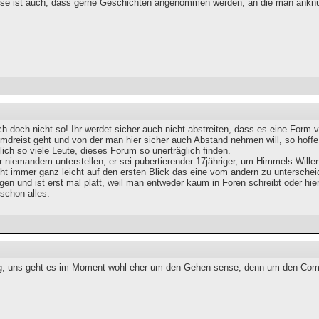
e ist auch, dass gerne Geschichten angenommen werden, an die man ankn
h doch nicht so! Ihr werdet sicher auch nicht abstreiten, dass es eine Form 
mdreist geht und von der man hier sicher auch Abstand nehmen will, so hoffe 
ich so viele Leute, dieses Forum so unerträglich finden.
er niemandem unterstellen, er sei pubertierender 17jähriger, um Himmels Willen
cht immer ganz leicht auf den ersten Blick das eine vom andern zu unterscheid
en und ist erst mal platt, weil man entweder kaum in Foren schreibt oder hie
schon alles.
g, uns geht es im Moment wohl eher um den Gehen sense, denn um den Com