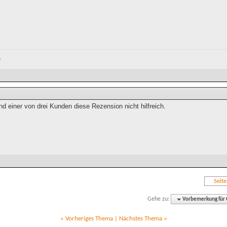
s
d einer von drei Kunden diese Rezension nicht hilfreich.
Seit
Gehe zu:
Vorbemerkung für G
«
Vorheriges Thema
|
Nächstes Thema
»