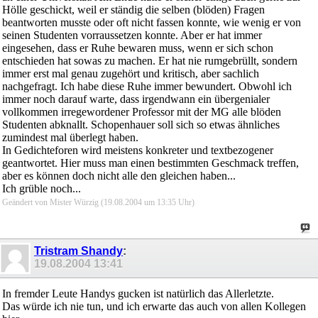
Hölle geschickt, weil er ständig die selben (blöden) Fragen
beantworten musste oder oft nicht fassen konnte, wie wenig er von
seinen Studenten vorraussetzen konnte. Aber er hat immer
eingesehen, dass er Ruhe bewaren muss, wenn er sich schon
entschieden hat sowas zu machen. Er hat nie rumgebrüllt, sondern
immer erst mal genau zugehört und kritisch, aber sachlich
nachgefragt. Ich habe diese Ruhe immer bewundert. Obwohl ich
immer noch darauf warte, dass irgendwann ein übergenialer
vollkommen irregewordener Professor mit der MG alle blöden
Studenten abknallt. Schopenhauer soll sich so etwas ähnliches
zumindest mal überlegt haben.
In Gedichteforen wird meistens konkreter und textbezogener
geantwortet. Hier muss man einen bestimmten Geschmack treffen,
aber es können doch nicht alle den gleichen haben...
Ich grüble noch...
Geändert von Mister Würzig (19.08.2004 um
13:35
Uhr)
Tristram Shandy
:
19.08.2004
13:41
In fremder Leute Handys gucken ist natürlich das Allerletzte.
Das würde ich nie tun, und ich erwarte das auch von allen Kollegen