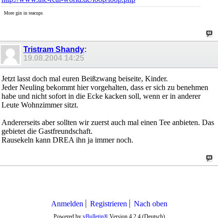
More gin in teacups
Tristram Shandy
:
19.08.2004
14:25
Jetzt lasst doch mal euren Beißzwang beiseite, Kinder.
Jeder Neuling bekommt hier vorgehalten, dass er sich zu benehmen
habe und nicht sofort in die Ecke kacken soll, wenn er in anderer
Leute Wohnzimmer sitzt.
Andererseits aber sollten wir zuerst auch mal einen Tee anbieten. Das
gebietet die Gastfreundschaft.
Rausekeln kann DREA ihn ja immer noch.
Anmelden
Registrieren
Nach oben
Powered by
vBulletin®
Version 4.2.4 (Deutsch)