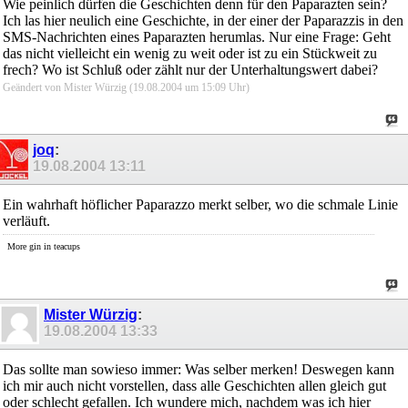
Wie peinlich dürfen die Geschichten denn für den Paparazten sein?
Ich las hier neulich eine Geschichte, in der einer der Paparazzis in den
SMS-Nachrichten eines Paparazten herumlas. Nur eine Frage: Geht
das nicht vielleicht ein wenig zu weit oder ist zu ein Stückweit zu
frech? Wo ist Schluß oder zählt nur der Unterhaltungswert dabei?
Geändert von Mister Würzig (19.08.2004 um
15:09
Uhr)
joq
:
19.08.2004
13:11
Ein wahrhaft höflicher Paparazzo merkt selber, wo die schmale Linie
verläuft.
More gin in teacups
Mister Würzig
:
19.08.2004
13:33
Das sollte man sowieso immer: Was selber merken! Deswegen kann
ich mir auch nicht vorstellen, dass alle Geschichten allen gleich gut
oder schlecht gefallen. Ich wundere mich, nachdem was ich hier