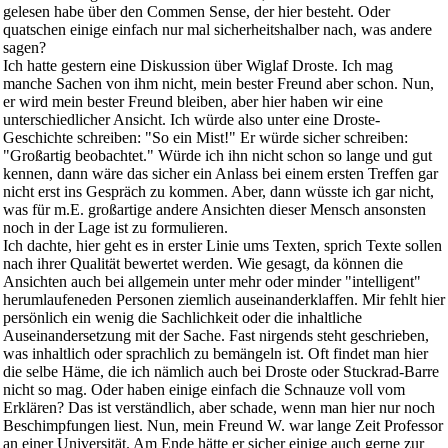
gelesen habe über den Commen Sense, der hier besteht. Oder
quatschen einige einfach nur mal sicherheitshalber nach, was andere
sagen?
Ich hatte gestern eine Diskussion über Wiglaf Droste. Ich mag
manche Sachen von ihm nicht, mein bester Freund aber schon. Nun,
er wird mein bester Freund bleiben, aber hier haben wir eine
unterschiedlicher Ansicht. Ich würde also unter eine Droste-
Geschichte schreiben: "So ein Mist!" Er würde sicher schreiben:
"Großartig beobachtet." Würde ich ihn nicht schon so lange und gut
kennen, dann wäre das sicher ein Anlass bei einem ersten Treffen gar
nicht erst ins Gespräch zu kommen. Aber, dann wüsste ich gar nicht,
was für m.E. großartige andere Ansichten dieser Mensch ansonsten
noch in der Lage ist zu formulieren.
Ich dachte, hier geht es in erster Linie ums Texten, sprich Texte sollen
nach ihrer Qualität bewertet werden. Wie gesagt, da können die
Ansichten auch bei allgemein unter mehr oder minder "intelligent"
herumlaufeneden Personen ziemlich auseinanderklaffen. Mir fehlt hier
persönlich ein wenig die Sachlichkeit oder die inhaltliche
Auseinandersetzung mit der Sache. Fast nirgends steht geschrieben,
was inhaltlich oder sprachlich zu bemängeln ist. Oft findet man hier
die selbe Häme, die ich nämlich auch bei Droste oder Stuckrad-Barre
nicht so mag. Oder haben einige einfach die Schnauze voll vom
Erklären? Das ist verständlich, aber schade, wenn man hier nur noch
Beschimpfungen liest. Nun, mein Freund W. war lange Zeit Professor
an einer Universität. Am Ende hätte er sicher einige auch gerne zur