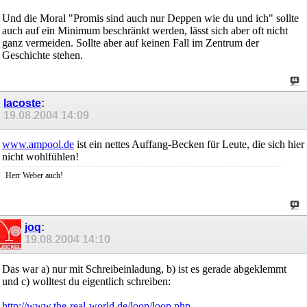
Und die Moral "Promis sind auch nur Deppen wie du und ich" sollte
auch auf ein Minimum beschränkt werden, lässt sich aber oft nicht
ganz vermeiden. Sollte aber auf keinen Fall im Zentrum der
Geschichte stehen.
lacoste
:
19.08.2004
14:09
www.ampool.de
ist ein nettes Auffang-Becken für Leute, die sich hier
nicht wohlfühlen!
Herr Weber auch!
joq
:
19.08.2004
14:10
Das war a) nur mit Schreibeinladung, b) ist es gerade abgeklemmt
und c) wolltest du eigentlich schreiben:
http://www.the-real-world.de/loop/loop.php