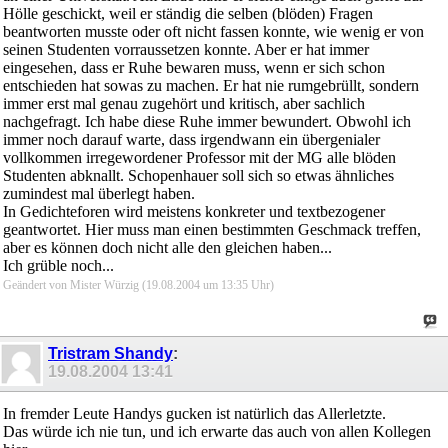
Hölle geschickt, weil er ständig die selben (blöden) Fragen
beantworten musste oder oft nicht fassen konnte, wie wenig er von
seinen Studenten vorraussetzen konnte. Aber er hat immer
eingesehen, dass er Ruhe bewaren muss, wenn er sich schon
entschieden hat sowas zu machen. Er hat nie rumgebrüllt, sondern
immer erst mal genau zugehört und kritisch, aber sachlich
nachgefragt. Ich habe diese Ruhe immer bewundert. Obwohl ich
immer noch darauf warte, dass irgendwann ein übergenialer
vollkommen irregewordener Professor mit der MG alle blöden
Studenten abknallt. Schopenhauer soll sich so etwas ähnliches
zumindest mal überlegt haben.
In Gedichteforen wird meistens konkreter und textbezogener
geantwortet. Hier muss man einen bestimmten Geschmack treffen,
aber es können doch nicht alle den gleichen haben...
Ich grüble noch...
Geändert von Mister Würzig (19.08.2004 um
13:35
Uhr)
Tristram Shandy
:
19.08.2004
13:41
In fremder Leute Handys gucken ist natürlich das Allerletzte.
Das würde ich nie tun, und ich erwarte das auch von allen Kollegen