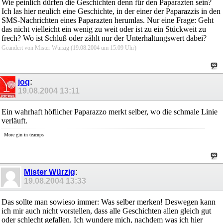
Wie peinlich dürfen die Geschichten denn für den Paparazten sein?
Ich las hier neulich eine Geschichte, in der einer der Paparazzis in den
SMS-Nachrichten eines Paparazten herumlas. Nur eine Frage: Geht
das nicht vielleicht ein wenig zu weit oder ist zu ein Stückweit zu
frech? Wo ist Schluß oder zählt nur der Unterhaltungswert dabei?
Geändert von Mister Würzig (19.08.2004 um
15:09
Uhr)
joq
:
19.08.2004
13:11
Ein wahrhaft höflicher Paparazzo merkt selber, wo die schmale Linie
verläuft.
More gin in teacups
Mister Würzig
:
19.08.2004
13:33
Das sollte man sowieso immer: Was selber merken! Deswegen kann
ich mir auch nicht vorstellen, dass alle Geschichten allen gleich gut
oder schlecht gefallen. Ich wundere mich, nachdem was ich hier