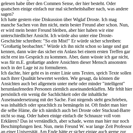
gelesen habe über den Commen Sense, der hier besteht. Oder
quatschen einige einfach nur mal sicherheitshalber nach, was andere
sagen?
Ich hatte gestern eine Diskussion über Wiglaf Droste. Ich mag
manche Sachen von ihm nicht, mein bester Freund aber schon. Nun,
er wird mein bester Freund bleiben, aber hier haben wir eine
unterschiedlicher Ansicht. Ich würde also unter eine Droste-
Geschichte schreiben: "So ein Mist!" Er würde sicher schreiben:
"Großartig beobachtet." Würde ich ihn nicht schon so lange und gut
kennen, dann wäre das sicher ein Anlass bei einem ersten Treffen gar
nicht erst ins Gespräch zu kommen. Aber, dann wüsste ich gar nicht,
was für m.E. großartige andere Ansichten dieser Mensch ansonsten
noch in der Lage ist zu formulieren.
Ich dachte, hier geht es in erster Linie ums Texten, sprich Texte sollen
nach ihrer Qualität bewertet werden. Wie gesagt, da können die
Ansichten auch bei allgemein unter mehr oder minder "intelligent"
herumlaufeneden Personen ziemlich auseinanderklaffen. Mir fehlt hier
persönlich ein wenig die Sachlichkeit oder die inhaltliche
Auseinandersetzung mit der Sache. Fast nirgends steht geschrieben,
was inhaltlich oder sprachlich zu bemängeln ist. Oft findet man hier
die selbe Häme, die ich nämlich auch bei Droste oder Stuckrad-Barre
nicht so mag. Oder haben einige einfach die Schnauze voll vom
Erklären? Das ist verständlich, aber schade, wenn man hier nur noch
Beschimpfungen liest. Nun, mein Freund W. war lange Zeit Professor
an einer Universität. Am Ende hätte er sicher einige auch gerne zur