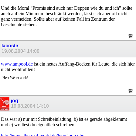
Und die Moral "Promis sind auch nur Deppen wie du und ich" sollte
auch auf ein Minimum beschränkt werden, lässt sich aber oft nicht
ganz vermeiden. Sollte aber auf keinen Fall im Zentrum der
Geschichte stehen.
lacoste
:
19.08.2004
14:09
www.ampool.de
ist ein nettes Auffang-Becken für Leute, die sich hier
nicht wohlfühlen!
Herr Weber auch!
joq
:
19.08.2004
14:10
Das war a) nur mit Schreibeinladung, b) ist es gerade abgeklemmt
und c) wolltest du eigentlich schreiben:
http://www.the-real-world.de/loop/loop.php