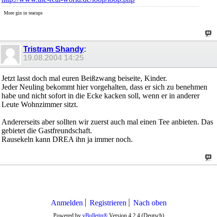
More gin in teacups
Tristram Shandy
:
19.08.2004
14:25
Jetzt lasst doch mal euren Beißzwang beiseite, Kinder.
Jeder Neuling bekommt hier vorgehalten, dass er sich zu benehmen
habe und nicht sofort in die Ecke kacken soll, wenn er in anderer
Leute Wohnzimmer sitzt.
Andererseits aber sollten wir zuerst auch mal einen Tee anbieten. Das
gebietet die Gastfreundschaft.
Rausekeln kann DREA ihn ja immer noch.
Anmelden
Registrieren
Nach oben
Powered by
vBulletin®
Version 4.2.4 (Deutsch)